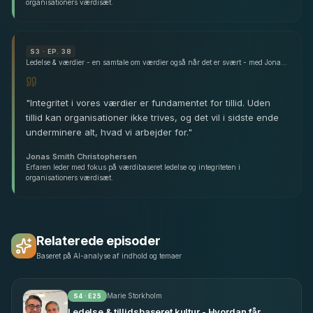
organisationers værdisæt.
S
3
· EP. 38
Ledelse & værdier - en samtale om værdier også når det er svært - med Jonas Smith Christophersen
"
Integritet i vores værdier er fundamentet for tillid. Uden
tillid kan organisationer ikke trives, og det vil i sidste ende
underminere alt, hvad vi arbejder for.
"
Jonas Smith Christophersen
Erfaren leder med fokus på værdibaseret ledelse og integriteten i
organisationers værdisæt.
Relaterede episoder
Baseret på AI-analyse af indhold og temaer
Marie Storkholm
S
4
· E
25
Ledelse & tillidsbaseret kultur - Hvordan får