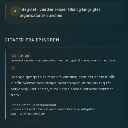
Integritet i værdier skaber tillid og langsigtet
4
organisatorisk sundhed
CITATER FRA EPISODEN
S
3
· EP. 38
Ledelse & værdier - en samtale om værdier også når det er svært - med Jonas Smith Christophersen
"
Mange gange taler man om værdier, men det er først når
vi står overfor besværlige beslutninger, at de virkelig får
betydning. Det er her, hvor vores sande karakter kommer
frem.
"
Jonas Smith Christophersen
Erfaren leder med fokus på værdibaseret ledelse og integriteten i
organisationers værdisæt.