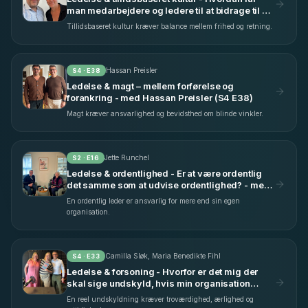
man medarbejdere og ledere til at bidrage til en
fælles indsats? - med Marie Storkholm (S4
Tillidsbaseret kultur kræver balance mellem frihed og retning.
E25)
Hassan Preisler
S
4
· E
38
Ledelse & magt – mellem forførelse og
forankring - med Hassan Preisler (S4 E38)
Magt kræver ansvarlighed og bevidsthed om blinde vinkler.
Jette Runchel
S
2
· E
16
Ledelse & ordentlighed - Er at være ordentlig
det samme som at udvise ordentlighed? - med
Jette Runchel (S2 E16)
En ordentlig leder er ansvarlig for mere end sin egen
organisation.
Camilla Sløk, Maria Benedikte Fihl
S
4
· E
33
Ledelse & forsoning - Hvorfor er det mig der
skal sige undskyld, hvis min organisation
begår fejl? - med Camilla Sløk & Maria
En reel undskyldning kræver troværdighed, ærlighed og
Benedikte Fihl (S4 E33)