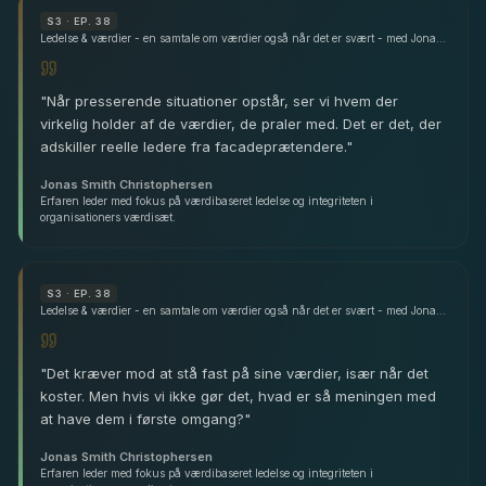
S
3
· EP. 38
Ledelse & værdier - en samtale om værdier også når det er svært - med Jonas Smith Christophersen
"
Når presserende situationer opstår, ser vi hvem der
virkelig holder af de værdier, de praler med. Det er det, der
adskiller reelle ledere fra facadeprætendere.
"
Jonas Smith Christophersen
Erfaren leder med fokus på værdibaseret ledelse og integriteten i
organisationers værdisæt.
S
3
· EP. 38
Ledelse & værdier - en samtale om værdier også når det er svært - med Jonas Smith Christophersen
"
Det kræver mod at stå fast på sine værdier, især når det
koster. Men hvis vi ikke gør det, hvad er så meningen med
at have dem i første omgang?
"
Jonas Smith Christophersen
Erfaren leder med fokus på værdibaseret ledelse og integriteten i