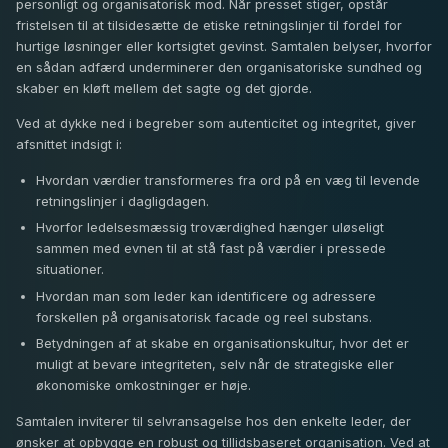
personligt og organisatorisk mod. Når presset stiger, opstår
fristelsen til at tilsidesætte de etiske retningslinjer til fordel for
hurtige løsninger eller kortsigtet gevinst. Samtalen belyser, hvorfor
en sådan adfærd underminerer den organisatoriske sundhed og
skaber en kløft mellem det sagte og det gjorde.
Ved at dykke ned i begreber som autenticitet og integritet, giver
afsnittet indsigt i:
Hvordan værdier transformeres fra ord på en væg til levende
retningslinjer i dagligdagen.
Hvorfor ledelsesmæssig troværdighed hænger uløseligt
sammen med evnen til at stå fast på værdier i pressede
situationer.
Hvordan man som leder kan identificere og adressere
forskellen på organisatorisk facade og reel substans.
Betydningen af at skabe en organisationskultur, hvor det er
muligt at bevare integriteten, selv når de strategiske eller
økonomiske omkostninger er høje.
Samtalen inviterer til selvransagelse hos den enkelte leder, der
ønsker at opbygge en robust og tillidsbaseret organisation. Ved at