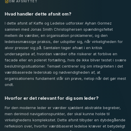
OM AFSNITTET
Hvad handler dette afsnit om?
I dette afsnit af Kaffe og Ledelse udforsker Ayhan Gormez
sammen med Jonas Smith Christophersen spændingsfeltet
mellem de værdier, en organisation proklamerer, og den
ledelsesmæssige praksis, der udspiller sig, når virkeligheden for
alvor presser sig på. Samtalen tager afsæt i en kritisk
undersøgelse af, hvordan værdier ofte risikerer at forblive en
facade eller en poleret fortælling, hvis de ikke bliver testet i svære
beslutningssituationer. Temaet centrerer sig om integriteten i det
værdibaserede lederskab og nødvendigheden af, at
organisationens fundament står sin prøve, netop når det gør mest
ondt.
Hvorfor er det relevant for dig som leder?
For den moderne leder er værdier sjældent abstrakte begreber,
men derimod navigationspunkter, der skal kunne holde til
virkelighedens kompleksitet. Dette afsnit tilbyder en dybdegående
refleksion over, hvorfor værdibaseret ledelse kræver et betydeligt