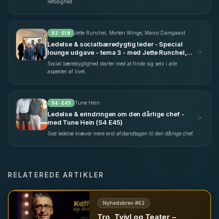
rettidighed.
Jette Runchel, Morten Winge, Marco Damgaard
S
3
· E
18
Ledelse & socialbæredygtig leder - Special
lounge udgave - tema 3 - med Jette Runchel,
Morten Winge & Marco Damgaard (S3 E18)
Social bæredygtighed starter med at finde sig selv i alle
aspekter af livet.
Tune Hein
S
4
· E
45
Ledelse & erindringen om den dårlige chef -
med Tune Hein (S4 E45)
God ledelse kræver mere end afstandtagen til den dårlige chef.
RELATEREDE ARTIKLER
Nyhedsbrev #
62
Tro, Tvivl og Teater –