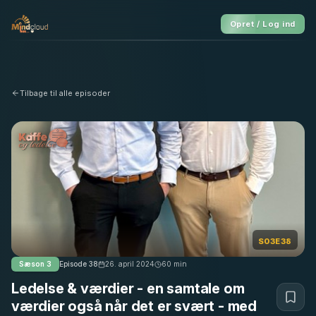
Opret / Log ind
Tilbage til alle episoder
S03E38
Sæson
3
Episode
38
26. april 2024
60
min
Ledelse & værdier - en samtale om
værdier også når det er svært - med