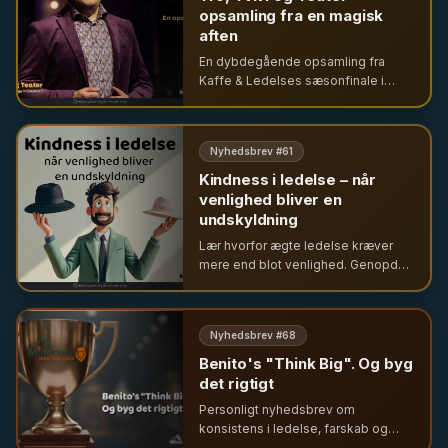
opsamling fra en magisk
aften
En dybdegående opsamling fra
Kaffe & Ledelses sæsonfinale i
Cirkusbygningen. Udforsk ledelse
gennem temaerne tro, tvivl og teater
sammen med førende eksperter og
Nyhedsbrev #
61
unge ledere.
Kindness i ledelse – når
venlighed bliver en
undskyldning
Lær hvorfor ægte ledelse kræver
mere end blot venlighed. Genopdag
nej-hatten som en allieret for
integritet og undgå
konfliktundgåelse forklædt som
Nyhedsbrev #
68
ledelse.
Benito's "Think Big". Og byg
det rigtigt
Personligt nyhedsbrev om
konsistens i ledelse, farskab og
skabelsen af Mindcloud HUB – og