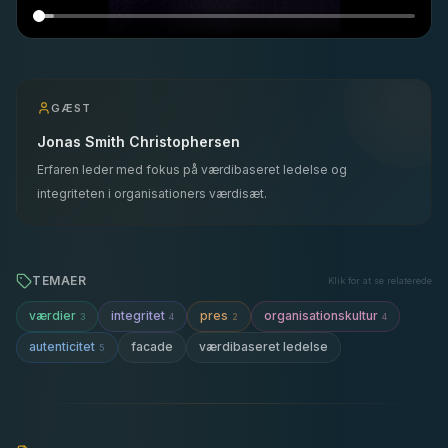
GÆST
Jonas Smith Christophersen
Erfaren leder med fokus på værdibaseret ledelse og
integriteten i organisationers værdisæt.
TEMAER
Klik for at se relaterede
værdier
integritet
pres
organisationskultur
3
4
2
4
autenticitet
facade
værdibaseret ledelse
5