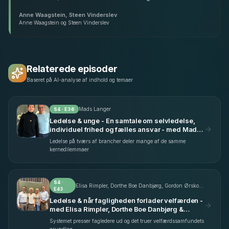
Anne Waagstein, Steen Vinderslev
Anne Waagstein og Steen Vinderslev
Relaterede episoder
Baseret på AI-analyse af indhold og temaer
Mads Langer
S
4
· E
36
Ledelse & unge - En samtale om selvledelse,
individuel frihed og fælles ansvar - med Mads
Langer (S4 E36)
Ledelse på tværs af brancher deler mange af de samme
kernedilemmaer
S
4
·
Elisa Rimpler, Dorthe Boe Danbjørg, Gordon Ørskov Madsen
E
43
Ledelse & når fagligheden forlader velfærden -
med Elisa Rimpler, Dorthe Boe Danbjørg &
Gordon Ørskov Madsen (S4 E43)
Systemet presser fagledere ud og det truer velfærdssamfundets