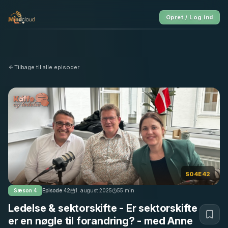
Opret / Log ind
Tilbage til alle episoder
S04E42
Sæson
4
Episode
42
1. august 2025
55
min
Ledelse & sektorskifte - Er sektorskifte
er en nøgle til forandring? - med Anne