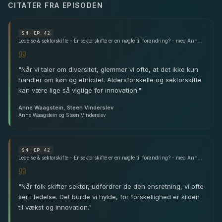
CITATER FRA EPISODEN
S
4
· EP. 42
Ledelse & sektorskifte - Er sektorskifte er en nøgle til forandring? - med Anne Waagstein & Steen Vinderslev
"
Når vi taler om diversitet, glemmer vi ofte, at det ikke kun
handler om køn og etnicitet. Aldersforskelle og sektorskifte
kan være lige så vigtige for innovation.
"
Anne Waagstein, Steen Vinderslev
Anne Waagstein og Steen Vinderslev
S
4
· EP. 42
Ledelse & sektorskifte - Er sektorskifte er en nøgle til forandring? - med Anne Waagstein & Steen Vinderslev
"
Når folk skifter sektor, udfordrer de den ensretning, vi ofte
ser i ledelse. Det burde vi hylde, for forskellighed er kilden
til vækst og innovation.
"