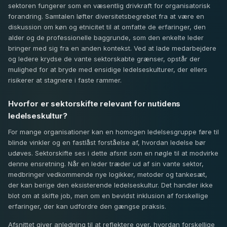
sektoren fungerer som en væsentlig drivkraft for organisatorisk
forandring. Samtalen løfter diversitetsbegrebet fra at være en
diskussion om køn og etnicitet til at omfatte de erfaringer, den
alder og de professionelle baggrunde, som den enkelte leder
bringer med sig fra en anden kontekst. Ved at lade medarbejdere
og ledere krydse de vante sektorskabte grænser, opstår der
mulighed for at bryde med ensidige ledelseskulturer, der ellers
risikerer at stagnere i faste rammer.
Hvorfor er sektorskifte relevant for nutidens
ledelseskultur?
For mange organisationer kan en homogen ledelsesgruppe føre til
blinde vinkler og en fastlåst forståelse af, hvordan ledelse bør
udøves. Sektorskifte ses i dette afsnit som en nøgle til at modvirke
denne ensretning. Når en leder træder ud af sin vante sektor,
medbringer vedkommende nye logikker, metoder og tankesæt,
der kan berige den eksisterende ledelseskultur. Det handler ikke
blot om at skifte job, men om en bevidst inklusion af forskellige
erfaringer, der kan udfordre den gængse praksis.
Afsnittet giver anledning til at reflektere over, hvordan forskellige