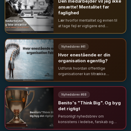
Den medarbejder vil jeg ikke
ansætte! Mentalitet før
faglighed
Lær hvorfor mentalitet og evnen til
at tage fejl er vigtigere end
faglighed i rekruttering. Om ledelse i
den offentlige sektor og
betydningen af psykologisk
Nyhedsbrev #
41
tryghed.
Hvor enestående er din
organisation egentlig?
Udforsk hvordan offentlige
organisationer kan tiltrække
'krøllede hjerner' og skabe ægte
forandring ved at skifte fokus fra
fejl og ressourcemangel til
Nyhedsbrev #
68
potentiale og innovation.
Benito's "Think Big". Og byg
det rigtigt
Personligt nyhedsbrev om
konsistens i ledelse, farskab og
skabelsen af Mindcloud HUB – og