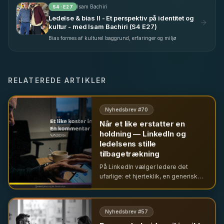
Isam Bachiri
S
4
· E
27
Ledelse & bias II - Et perspektiv på identitet og
kultur - med Isam Bachiri (S4 E27)
Bias formes af kulturel baggrund, erfaringer og miljø
RELATEREDE ARTIKLER
Nyhedsbrev #
70
Når et like erstatter en
holdning — LinkedIn og
ledelsens stille
tilbagetrækning
På LinkedIn vælger ledere det
ufarlige: et hjerteklik, en generisk
reaktion – sjældent en stillingtagen.
Hvad bliver mediet et udtryk for, når
dét er ledelse i offentligheden?
Nyhedsbrev #
57