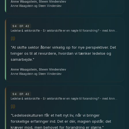
Anne Waagstein, Steen Vinderslev
Anne Waagstein og Steen Vinderslev
S
4
· EP. 42
Ledelse & sektorskifte - Er sektorskifte er en nøgle til forandring? - med Anne Waagstein & Steen Vinderslev
"
At skifte sektor åbner virkelig op for nye perspektiver. Det
tvinger os til at revurdere, hvordan vi tænker ledelse og
samarbejde.
"
Anne Waagstein, Steen Vinderslev
Anne Waagstein og Steen Vinderslev
S
4
· EP. 42
Ledelse & sektorskifte - Er sektorskifte er en nøgle til forandring? - med Anne Waagstein & Steen Vinderslev
"
Ledelseskulturen får et helt nyt liv, når vi bringer
forskellige erfaringer ind. Det er dér, magien opstår; det
kræver mod, men behovet for forandring er større.
"