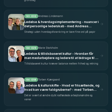
grundlag
Andreas Lindemann
S
3
· E
32
Ledelse & hverdagsimplementering - nuancer i
det personlige lederskab - med Andreas
Lindemann (S3 E32)
Strategi uden hverdagsforankring er bare fine ord på papir
Marie Storkholm
S
4
· E
25
Ledelse & tillidsbaseret kultur - Hvordan får
man medarbejdere og ledere til at bidrage til en
fælles indsats? - med Marie Storkholm (S4
Tillidsbaseret kultur kræver balance mellem frihed og retning
E25)
Torben Kjærgaard
S
4
· E
18
Ledelse & kulturskifte - Hvad er frisættende, og
hvad kan være faldgruberne? - med Torben
Kjærgaard (S4 E18)
Det er svært at ændre dybt rodfæstede arbejdsmønstre og
vaner