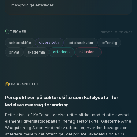
mangfoldige erfaringer.
TEMAER
Klik for at se relaterede
diversitet
sektorskifte
ledelseskultur
offentlig
5
erfaring
inklusion
privat
akademia
2
5
OM AFSNITTET
Perspektiver på sektorskifte som katalysator for
ledelsesmæssig forandring
Dette afsnit af Kaffe og Ledelse retter blikket mod et ofte overset
element i diversitetsdebatten, nemlig sektorskifte. Gæsterne Anne
Waagstein og Steen Vinderslev udforsker, hvordan bevægelsen
af ledere mellem det offentlige, det private, akademia og NGO-