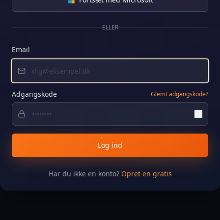
ELLER
Email
Denne side kræver login
Adgangskode
Glemt adgangskode?
Log ind
Har du ikke en konto?
Opret en gratis