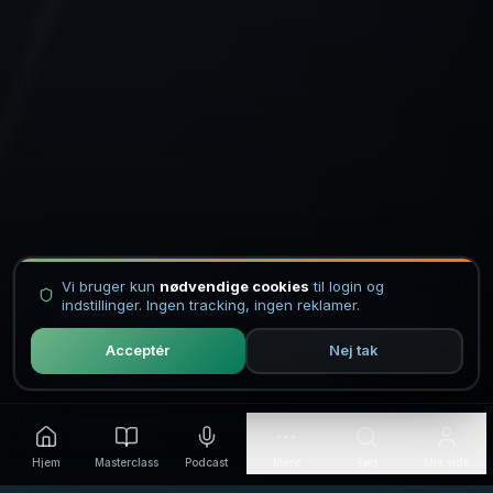
Vi bruger kun
nødvendige cookies
til login og
indstillinger. Ingen tracking, ingen reklamer.
Acceptér
Nej tak
Hjem
Masterclass
Podcast
Mere
Søg
Min side