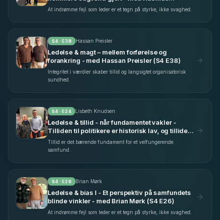
Kjeldahl (S4 E9)
At indrømme fejl som leder er et tegn på styrke, ikke svaghed.
Hassan Preisler
S
4
· E
38
Ledelse & magt – mellem forførelse og
forankring - med Hassan Preisler (S4 E38)
Integritet i værdier skaber tillid og langsigtet organisatorisk
sundhed.
Lisbeth Knudsen
S
4
· E
24
Ledelse & tillid - når fundamentet vakler -
Tilliden til politikere er historisk lav, og tilliden
til offentlige instanser bevæger sig i en lige så
Tillid er det bærende fundament for et velfungerende
bekymrende retning - med Lisbeth Knudsen
samfund.
(S4 E24)
Brian Mørk
S
4
· E
26
Ledelse & bias I - Et perspektiv på samfundets
blinde vinkler - med Brian Mørk (S4 E26)
At indrømme fejl som leder er et tegn på styrke, ikke svaghed.