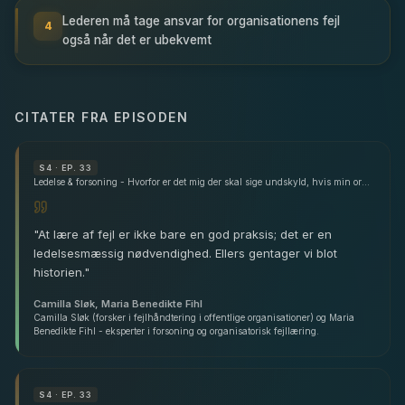
Lederen må tage ansvar for organisationens fejl
4
også når det er ubekvemt
CITATER FRA EPISODEN
S
4
· EP. 33
Ledelse & forsoning - Hvorfor er det mig der skal sige undskyld, hvis min organisation begår fejl? - med Camilla Sløk & Maria Benedikte Fihl
"
At lære af fejl er ikke bare en god praksis; det er en
ledelsesmæssig nødvendighed. Ellers gentager vi blot
historien.
"
Camilla Sløk, Maria Benedikte Fihl
Camilla Sløk (forsker i fejlhåndtering i offentlige organisationer) og Maria
Benedikte Fihl - eksperter i forsoning og organisatorisk fejllæring.
S
4
· EP. 33