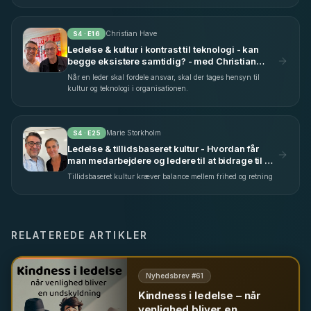
Christian Have
S
4
· E
16
Ledelse & kultur i kontrast til teknologi - kan
begge eksistere samtidig? - med Christian
Have (S4 E16)
Når en leder skal fordele ansvar, skal der tages hensyn til
kultur og teknologi i organisationen.
Marie Storkholm
S
4
· E
25
Ledelse & tillidsbaseret kultur - Hvordan får
man medarbejdere og ledere til at bidrage til en
fælles indsats? - med Marie Storkholm (S4
Tillidsbaseret kultur kræver balance mellem frihed og retning
E25)
RELATEREDE ARTIKLER
Nyhedsbrev #
61
Kindness i ledelse – når
venlighed bliver en