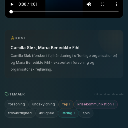
GÆST
Camilla Sløk, Maria Benedikte Fihl
Camilla Sløk (forsker i fejlhåndtering i offentlige organisationer)
og Maria Benedikte Fihl - eksperter i forsoning og
organisatorisk fejllæring.
TEMAER
Klik for at se relaterede
fejl
krisekommunikation
forsoning
undskyldning
1
1
læring
troværdighed
ærlighed
spin
2