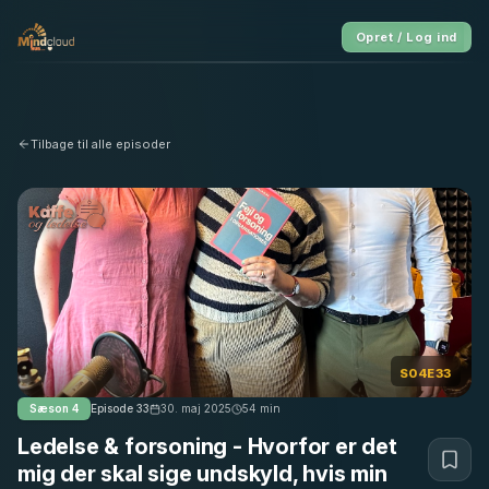
Opret / Log ind
Tilbage til alle episoder
S04E33
Sæson
4
Episode
33
30. maj 2025
54
min
Ledelse & forsoning - Hvorfor er det
mig der skal sige undskyld, hvis min