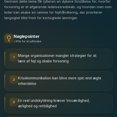
Gennem dette tema får lytteren en dybere forståelse for, hvorfor
forsoning er et afgørende ledelsesredskab, og hvordan man som
leder kan skabe en ramme for fejlhåndtering, der prioriterer
langsigtet tillid frem for kortsigtede løsninger.
Nøglepointer
Klik for at udforske
Mange organisationer mangler strategier for at
1
lære af fejl og skabe forsoning
Krisekommunikation kan blive mere spin end ægte
2
erkendelse
En reel undskyldning kræver troværdighed,
3
ærlighed og rettidighed