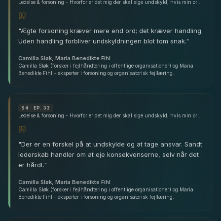
Ledelse & forsoning - Hvorfor er det mig der skal sige undskyld, hvis min organisation begår fejl? - med Camilla Sløk & Maria Benedikte Fihl
"
Ægte forsoning kræver mere end ord; det kræver handling.
Uden handling forbliver undskyldningen blot tom snak.
"
Camilla Sløk, Maria Benedikte Fihl
Camilla Sløk (forsker i fejlhåndtering i offentlige organisationer) og Maria
Benedikte Fihl - eksperter i forsoning og organisatorisk fejllæring.
S
4
· EP. 33
Ledelse & forsoning - Hvorfor er det mig der skal sige undskyld, hvis min organisation begår fejl? - med Camilla Sløk & Maria Benedikte Fihl
"
Der er en forskel på at undskylde og at tage ansvar. Sandt
lederskab handler om at eje konsekvenserne, selv når det
er hårdt.
"
Camilla Sløk, Maria Benedikte Fihl
Camilla Sløk (forsker i fejlhåndtering i offentlige organisationer) og Maria
Benedikte Fihl - eksperter i forsoning og organisatorisk fejllæring.