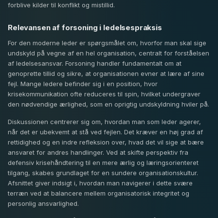
forblive kilder til konflikt og mistillid.
Relevansen af forsoning i ledelsespraksis
For den moderne leder er spørgsmålet om, hvorfor man skal sige
undskyld på vegne af en hel organisation, centralt for forståelsen
af ledelsesansvar. Forsoning handler fundamentalt om at
genoprette tillid og sikre, at organisationen evner at lære af sine
fejl. Mange ledere befinder sig i en position, hvor
krisekommunikation ofte reduceres til spin, hvilket undergraver
den nødvendige ærlighed, som en oprigtig undskyldning hviler på.
Diskussionen centrerer sig om, hvordan man som leder agerer,
når det er ubekvemt at stå ved fejlen. Det kræver en høj grad af
rettidighed og en indre refleksion over, hvad det vil sige at bære
ansvaret for andres handlinger. Ved at skifte perspektiv fra
defensiv krisehåndtering til en mere ærlig og læringsorienteret
tilgang, skabes grundlaget for en sundere organisationskultur.
Afsnittet giver indsigt i, hvordan man navigerer i dette svære
terræn ved at balancere mellem organisatorisk integritet og
personlig ansvarlighed.