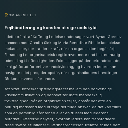
OM AFSNITTET
Fejlhåndtering og kunsten at sige undskyld
I dette afsnit af Kaffe og Ledelse undersøger vært Ayhan Gormez
sammen med Camilla Sløk og Maria Benedikte Fihl de komplekse
mekanismer, der træder i kraft, når en organisation begår fejl.
Forsoning i et organisatorisk regi kræver mere end blot en hurtig
udmelding til offentligheden. Fokus ligger på den erkendelse, der
skal gå forud for enhver undskyldning, og hvordan ledere kan
navigere i det pres, der opstår, når organisationens handlinger
får konsekvenser for andre.
Afsnittet udforsker spændingsfeltet mellem den nødvendige
krisekommunikation og behovet for ægte menneskelig
troværdighed. Når en organisation fejler, opstår der ofte en
naturlig modstand mod at tage det fulde ansvar, da det kan føles
som en personlig sårbarhed eller en trussel mod lederens
autoritet. Gæsterne belyser, hvordan ledere kan transformere
disse svære situationer til læringsprocesser, fremfor at lade dem