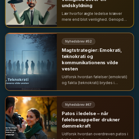
undskyldning
Lær hvorfor ægte ledelse kræver
mere end blot venlighed. Genopdag
nej-hatten som en allieret for
integritet og undgå
konfliktundgåelse forklædt som
Nyhedsbrev #
52
ledelse.
Magtstrategier: Emokrati,
teknokrati og
kommunikationens vilde
vesten
Udforsk hvordan følelser (emokrati)
og fakta (teknokrati) brydes i
moderne ledelse. Lær om emotionel
taktik, disruptiv kommunikation og
de risikable gorilla-taktikker i din
Nyhedsbrev #
47
formidling.
Patos i ledelse – når
følelsesappeller drukner
dømmekraft
Udforsk hvordan overdreven patos i