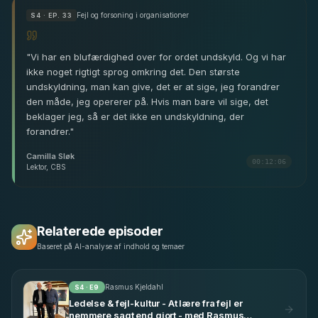
Fejl og forsoning i organisationer
S
4
· EP. 33
"
Vi har en blufærdighed over for ordet undskyld. Og vi har
ikke noget rigtigt sprog omkring det. Den største
undskyldning, man kan give, det er at sige, jeg forandrer
den måde, jeg opererer på. Hvis man bare vil sige, det
beklager jeg, så er det ikke en undskyldning, der
forandrer.
"
Camilla Sløk
00:12:06
Lektor, CBS
Relaterede episoder
Baseret på AI-analyse af indhold og temaer
Rasmus Kjeldahl
S
4
· E
9
Ledelse & fejl-kultur - At lære fra fejl er
nemmere sagt end gjort - med Rasmus