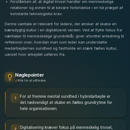
Forståelsen af, at digital trivsel handler om menneskelige
relationer og evnen til at bevare forbindelse i en tid præget af
konstante teknologiske krav.
Denne samtale er relevant for ledere, der ønsker at skabe en
bæredygtig kultur i en digitaliseret verden. Ved at flytte fokus fra
værktøjer til menneskelige grundvilkår, giver afsnittet anledning til
refleksion over, hvordan man som leder kan understøtte
medarbejdernes sundhed og fastholde en stærk fælles kultur,
uanset hvor arbejdet udføres fra.
Nøglepointer
Klik for at udforske
For at fremme mental sundhed i hybridarbejde er
1
det nødvendigt at skabe en fælles grundrytme for
hele organisationen.
Digitalisering kræver fokus på menneskelig trivsel,
2