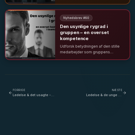
pseudo-inddragelse. Lær hvordan
magtdynamikker påvirker
organisationer, og hvorfor ægte
Nyhedsbrev #
60
inddragelse kræver tillid og rammer.
Den usynlige rygrad i
gruppen – en overset
kompetence
Udforsk betydningen af den stille
medarbejder som gruppens
usynlige rygrad. Læs om uformel
ledelse, Belbins teamroller og
hvordan man anerkender social
sammenhængskraft i teamet.
FORRIGE
NÆSTE
Ledelse & det usagte -
Ledelse & de unge på
hvordan kan et tænkende
arbejde - Har 'like'
sind føle? - med Morten
mentaliteten fjernet fokus
Winge
på dialogen om det mindre
gode? - med Lotte
Gebhard Ørsted