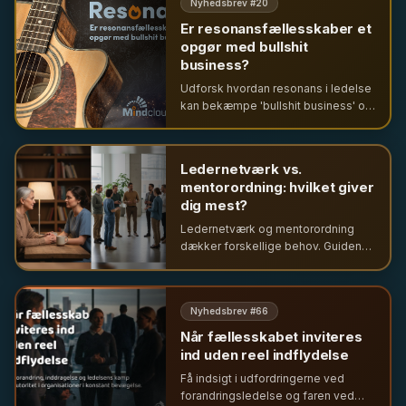
Nyhedsbrev #
20
Er resonansfællesskaber et
opgør med bullshit
business?
Udforsk hvordan resonans i ledelse
kan bekæmpe 'bullshit business' og
skabe meningsfuld arbejdskultur
baseret på Hartmut Rosas
sociologiske teorier om trivsel.
Ledernetværk vs.
mentorordning: hvilket giver
dig mest?
Ledernetværk og mentorordning
dækker forskellige behov. Guiden
viser, hvornår du skal vælge hvad –
og hvorfor ledernetværket ofte er
det mest undervurderede værktøj i
Nyhedsbrev #
66
lederudvikling.
Når fællesskabet inviteres
ind uden reel indflydelse
Få indsigt i udfordringerne ved
forandringsledelse og faren ved