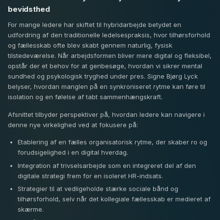
bevidsthed
For mange ledere har skiftet til hybridarbejde betydet en
udfordring af den traditionelle ledelsespraksis, hvor tilhørsforhold
og fællesskab ofte blev skabt gennem naturlig, fysisk
tilstedeværelse. Når arbejdsformen bliver mere digital og fleksibel,
opstår der et behov for at genbesøge, hvordan vi sikrer mental
sundhed og psykologisk tryghed under pres. Signe Bjørg Lyck
belyser, hvordan manglen på en synkroniseret rytme kan føre til
isolation og en følelse af tabt sammenhængskraft.
Afsnittet tilbyder perspektiver på, hvordan ledere kan navigere i
denne nye virkelighed ved at fokusere på:
Etablering af en fælles organisatorisk rytme, der skaber ro og
forudsigelighed i en digital hverdag.
Integration af trivselsarbejde som en integreret del af den
digitale strategi frem for en isoleret HR-indsats.
Strategier til at vedligeholde stærke sociale bånd og
tilhørsforhold, selv når det kollegiale fællesskab er medieret af
skærme.