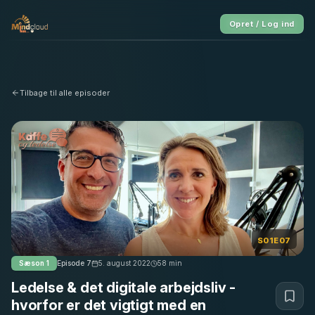
Opret / Log ind
Tilbage til alle episoder
S01E07
Sæson
1
Episode
7
5. august 2022
58
min
Ledelse & det digitale arbejdsliv -
hvorfor er det vigtigt med en