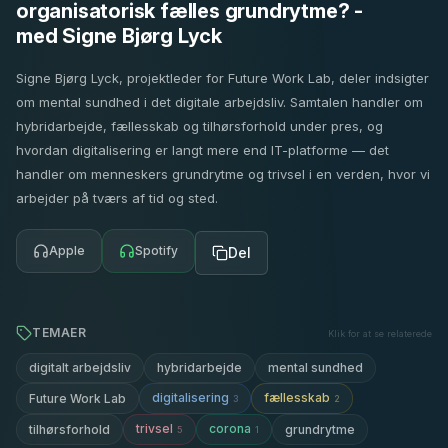
organisatorisk fælles grundrytme? -
med Signe Bjørg Lyck
Signe Bjørg Lyck, projektleder for Future Work Lab, deler indsigter
om mental sundhed i det digitale arbejdsliv. Samtalen handler om
hybridarbejde, fællesskab og tilhørsforhold under pres, og
hvordan digitalisering er langt mere end IT-platforme — det
handler om menneskers grundrytme og trivsel i en verden, hvor vi
arbejder på tværs af tid og sted.
Apple
Spotify
Del
TEMAER
Klik for at se relaterede
digitalt arbejdsliv
hybridarbejde
mental sundhed
digitalisering
fællesskab
Future Work Lab
3
2
trivsel
corona
tilhørsforhold
grundrytme
5
1