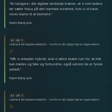
"
At navigere i det digitale landskab kræver, at vi som ledere
tør sætte fokus på den mentale sundhed, hvis vi vil have
vores teams til at blomstre.
"
Signe Bjørg Lyck
S
1
· EP. 7
Ledelse & det digitale arbejdsliv - hvorfor er det vigtigt med en organisatorisk fælles grundrytme? - med Signe Bjørg Lyck
"
Når vi arbejder hybridt, skal vi aktivt skabe rum for, at folk
kan mødes og føle sig forbundne, også selvom de er fysisk
adskilt.
"
Signe Bjørg Lyck
S
1
· EP. 7
Ledelse & det digitale arbejdsliv - hvorfor er det vigtigt med en organisatorisk fælles grundrytme? - med Signe Bjørg Lyck