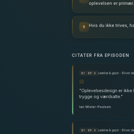
oplevelsen er primær.
Hvis du ikke trives, 
5
CITATER FRA EPISODEN
Ledelse & gejst - Bliver d
S
1
· EP. 3
"
Oplevelsesdesign er ikke b
trygge og værdsatte.
"
Ian Wisler-Poulsen
Ledelse & gejst - Bliver d
S
1
· EP. 3