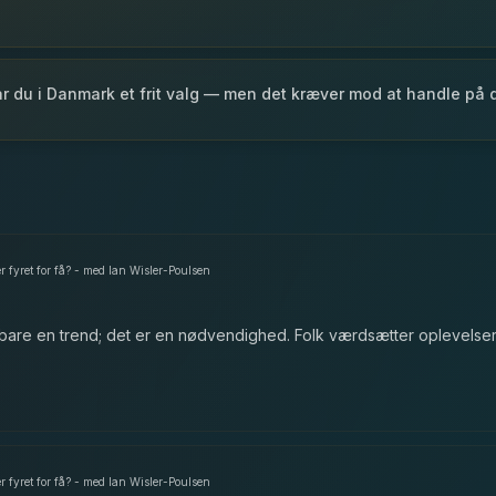
har du i Danmark et frit valg — men det kræver mod at handle på 
er fyret for få? - med Ian Wisler-Poulsen
are en trend; det er en nødvendighed. Folk værdsætter oplevelser, d
er fyret for få? - med Ian Wisler-Poulsen