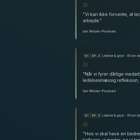
"
Vi kan ikke forvente, at l
arbejde.
"
Ian Wisler-Poulsen
Ledelse & gejst - Bliver d
S
1
· EP. 3
"
Når vi fyrer dårlige medar
ledelsesmæssig refleksion, 
Ian Wisler-Poulsen
Ledelse & gejst - Bliver de
S
1
· EP. 3
"
Hvis vi skal have en bedre
kolleger, vi møder, og vi ta