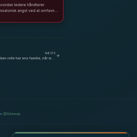
hvordan ledere håndterer
nisatorisk angst ved at omfavne
arhed og menneskelighed i en
med teknologisk forandring og
s på bæredygtighed.
NÆSTE
lken rolle har ens familie, når man
arrierevej som leder? - med Mette
Hensel
re
Sitemap
·