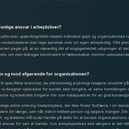
nlige ansvar i arbejdslivet?
e udforskes spændingsfeltet mellem individuel gejst og organisatoriske 
n medarbejderen kan tage ejerskab over sin egen arbejdsdag. Ofte plac
sionen peger på, at en væsentlig del af engagementet udspringer af de
elv, om man bidrager konstruktivt til fællesskabet, fremfor udelukkende
gn og mod afgørende for organisationen?
 til specifikke brancher, da menneskelig psykologi reagerer ensartet 
r vi designer oplevelser for kunder eller borgere, er selve formidlingen 
sme og kreativitet fungerer her som katalysatorer for en god kundeopl
elige emne omkring medarbejdere, der ikke finder fodfæste. I en dansk
ejdere for længe, selv når match mellem person og opgave mangler. Det
vt, og ledelsen må turde handle på dette for at bevare organisationens
ansvar for selv at handle, hvis arbejdspladsen ikke længere er det rett