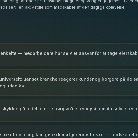
rudsætning for både professionel integritet og varig engagement. Gennem
edelse til en aktiv rolle som medskaber af den daglige oplevelse.
 enkelte — medarbejdere har selv et ansvar for at tage ejerska
 universelt: uanset branche reagerer kunder og borgere på de
og uden kø.
de skylden på ledelsen — spørgsmålet er også, om du selv er en
iasme i formidling kan gøre den afgørende forskel — budskabet 