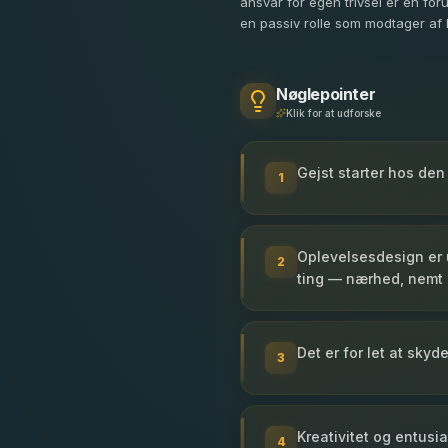
ansvar for egen trivsel er en fo
en passiv rolle som modtager af l
Nøglepointer
Klik for at udforske
Gejst starter hos den
1
Oplevelsesdesign er
2
ting — nærhed, nemt 
Det er for let at sky
3
Kreativitet og entus
4