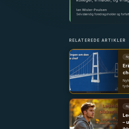
Ian Wisler-Poulsen
Selvstændig foredragsholder og forfat
RELATEREDE ARTIKLER
N
Er
ch
Nyh
tyd
Fra
udf
led
N
Le
– 