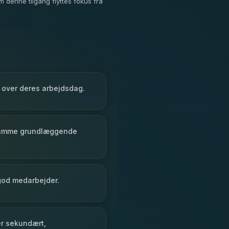
 denne tilgang flyttes fokus fra
b over deres arbejdsdag.
 samme grundlæggende
 god medarbejder.
er sekundært,