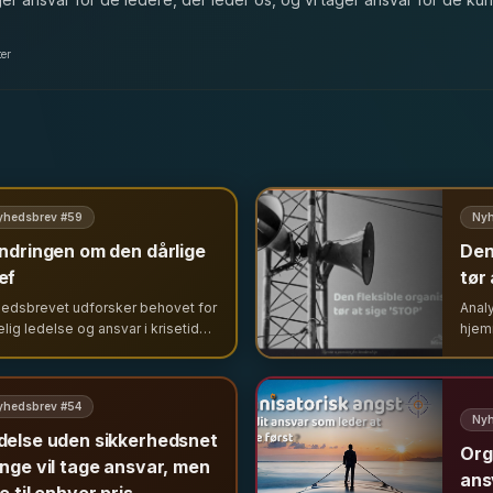
ter
yhedsbrev #
59
Nyh
indringen om den dårlige
Den
ef
tør
edsbrevet udforsker behovet for
Anal
elig ledelse og ansvar i krisetider.
hjem
 tekniske nedbrud til hverdagens
fyrin
ordringer – hvorfor vi savner
lede
else trods frygten for autoritet.
fleks
yhedsbrev #
54
aflø
Nyh
ændr
delse uden sikkerhedsnet
Org
unge vil tage ansvar, men
ans