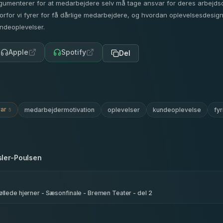
gumenterer for at medarbejdere selv må tage ansvar for deres arbejds
orfor vi fyrer for få dårlige medarbejdere, og hvordan oplevelsesdesi
ndeoplevelser.
Apple
Spotify
Del
ar
medarbejdermotivation
oplevelser
kundeoplevelse
fyr
5
sler-Poulsen
røllede hjerner - Sæsonfinale - Bremen Teater - del 2