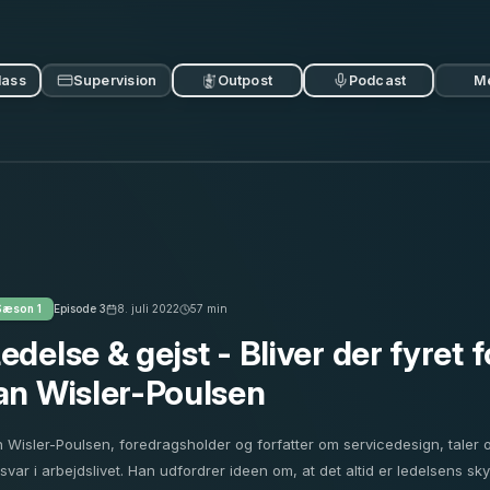
lass
Supervision
Outpost
Podcast
M
Sæson
1
Episode
3
8. juli 2022
57
min
edelse & gejst - Bliver der fyret 
an Wisler-Poulsen
n Wisler-Poulsen, foredragsholder og forfatter om servicedesign, taler o
svar i arbejdslivet. Han udfordrer ideen om, at det altid er ledelsens sk