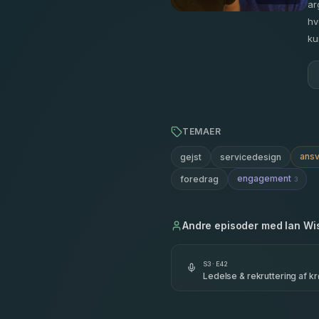
ar
hv
ku
TEMAER
ansv
gejst
servicedesign
engagement
foredrag
3
Andre episoder med
Ian Wi
S
3
· E
42
Ledelse & rekruttering af k