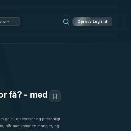
ere
Opret / Log ind
for få? - med
m gejst, oplevelser og personligt
yld, når motivationen mangler, og