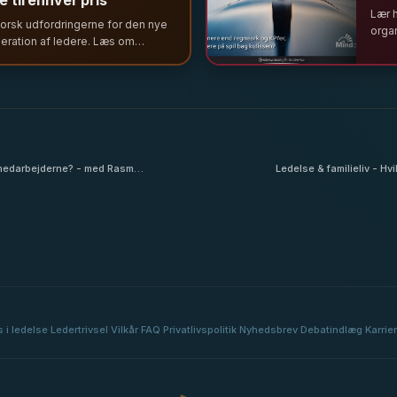
e til enhver pris
Lær 
orsk udfordringerne for den nye
orga
eration af ledere. Læs om
sårb
glende ledelsesrum, trivsel og
tid 
ovet for et nyt manuskript til
foku
mtidens ledelse i Kaffe &
else.
l medarbejderne? - med Rasmus
Ledelse & familieliv - Hvi
vælger den attraktive k
 i ledelse
Ledertrivsel
Vilkår
FAQ
Privatlivspolitik
Nyhedsbrev
Debatindlæg
Karrie
·
·
·
·
·
·
·