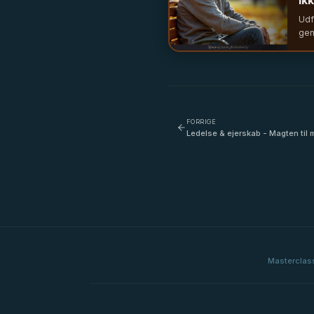
ikk
Udf
gen
man
beh
fre
Led
FORRIGE
Ledelse & ejerskab - Magten ti
Hangaard Balslev
Masterclass