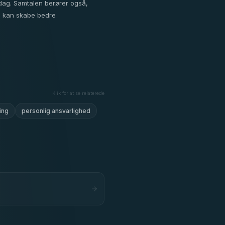
dag. Samtalen berører også,
gn kan skabe bedre
Klik for at se relaterede
ing
personlig ansvarlighed