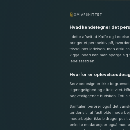
OM AFSNITTET
Hvad kendetegner det perso
I dette afsnit af Kaffe og Ledels
bringer et perspektiv på, hvorda
trivsel hos ledelsen, men diskus
kigge indad kan man spørge sig s
ledelsesstilen.
Hvorfor er oplevelsesdesi
Servicedesign er ikke begrænset
tilgængelighed og effektivitet. Nå
bagvedliggende budskab. Entusia
Samtalen berører også det vansk
tendens til at fastholde medarb
medarbejder ikke bidrager positi
enkelte medarbejder også med et 