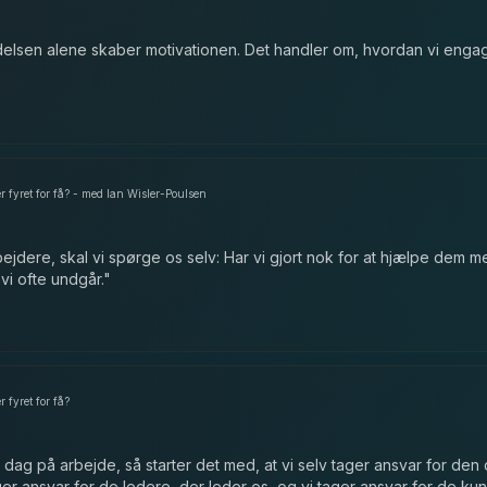
edelsen alene skaber motivationen. Det handler om, hvordan vi enga
er fyret for få? - med Ian Wisler-Poulsen
bejdere, skal vi spørge os selv: Har vi gjort nok for at hjælpe dem m
vi ofte undgår.
"
r fyret for få?
 dag på arbejde, så starter det med, at vi selv tager ansvar for den 
ger ansvar for de ledere, der leder os, og vi tager ansvar for de kund