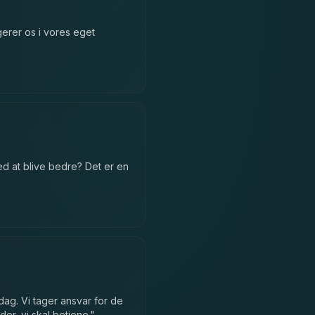
gerer os i vores eget
ed at blive bedre? Det er en
dag. Vi tager ansvar for de
er, vi skal betjene.
"