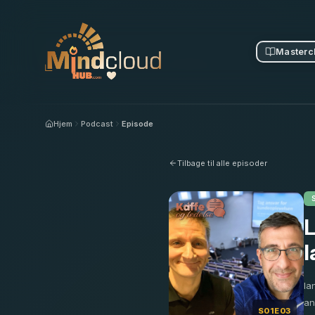
Masterc
Hjem
Podcast
Episode
Tilbage til alle episoder
L
I
Ia
an
S01E03