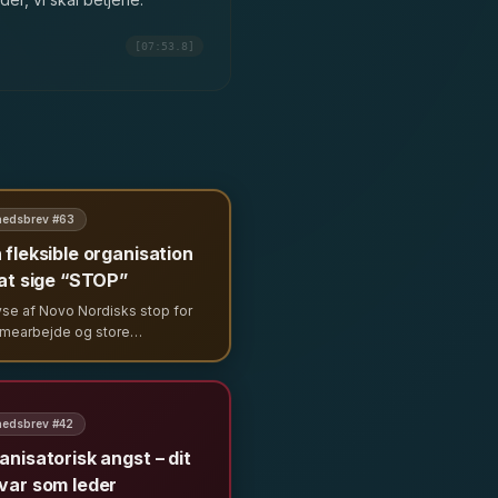
[07:53.8]
edsbrev #
63
 fleksible organisation
 at sige “STOP”
yse af Novo Nordisks stop for
mearbejde og store
gsrunde. Vi ser på
lsesdilemmaet mellem
ibilitet og kontrol, når vækst
ses af usikkerhed og strategiske
edsbrev #
42
inger.
anisatorisk angst – dit
var som leder