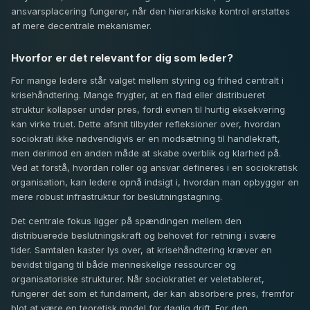
ansvarsplacering fungerer, når den hierarkiske kontrol erstattes
af mere decentrale mekanismer.
Hvorfor er det relevant for dig som leder?
For mange ledere står valget mellem styring og frihed centralt i
krisehåndtering. Mange frygter, at en flad eller distribueret
struktur kollapser under pres, fordi evnen til hurtig eksekvering
kan virke truet. Dette afsnit tilbyder refleksioner over, hvordan
sociokrati ikke nødvendigvis er en modsætning til handlekraft,
men derimod en anden måde at skabe overblik og klarhed på.
Ved at forstå, hvordan roller og ansvar defineres i en sociokratisk
organisation, kan ledere opnå indsigt i, hvordan man opbygger en
mere robust infrastruktur for beslutningstagning.
Det centrale fokus ligger på spændingen mellem den
distribuerede beslutningskraft og behovet for retning i svære
tider. Samtalen kaster lys over, at krisehåndtering kræver en
bevidst tilgang til både menneskelige ressourcer og
organisatoriske strukturer. Når sociokratiet er veletableret,
fungerer det som et fundament, der kan absorbere pres, fremfor
blot at være en teoretisk model for daglig drift. For den