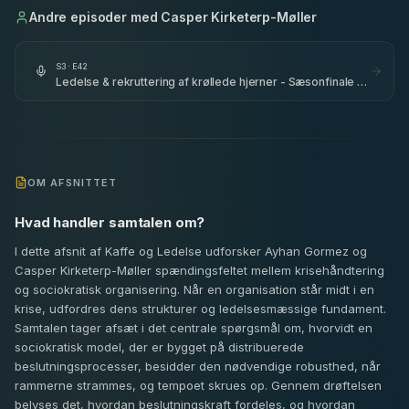
Andre episoder med
Casper Kirketerp-Møller
S
3
· E
42
Ledelse & rekruttering af krøllede hjerner - Sæsonfinale -
Bremen Teater - del 2
OM AFSNITTET
Hvad handler samtalen om?
I dette afsnit af Kaffe og Ledelse udforsker Ayhan Gormez og
Casper Kirketerp-Møller spændingsfeltet mellem krisehåndtering
og sociokratisk organisering. Når en organisation står midt i en
krise, udfordres dens strukturer og ledelsesmæssige fundament.
Samtalen tager afsæt i det centrale spørgsmål om, hvorvidt en
sociokratisk model, der er bygget på distribuerede
beslutningsprocesser, besidder den nødvendige robusthed, når
rammerne strammes, og tempoet skrues op. Gennem drøftelsen
belyses det, hvordan beslutningskraft fordeles, og hvordan