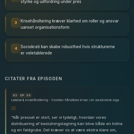
styrke og udfordring under pres
Krisehåndtering kræver klarhed om roller og ansvar
3
uanset organisationsform
Sociokrati kan skabe robusthed hvis strukturerne
4
er veletablerede
CITATER FRA EPISODEN
S
3
· EP. 30
Ledelse & krisehåndtering - hvordan håndteres kriser i en sociokratisk organisation - med Casper Kirketerp-Møller
"
Når presset er stort, ser vi tydeligt, hvordan vores
distribuering af beslutningstagning kan blive både en livline
og en faldgrube. Det kræver os at være ekstra klare om,