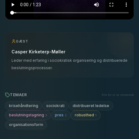
GÆST
Casper Kirketerp-Møller
Leder med erfaring i sociokratisk organisering og distribuerede
beslutningsprocesser.
TEMAER
Klik for at se relaterede
krisehåndtering
sociokrati
distribueret ledelse
beslutningstagning
pres
robusthed
3
2
1
organisationsform