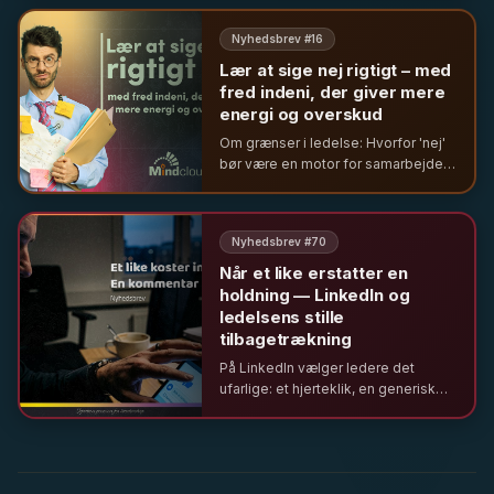
organisationer præget af
globalisering, teknologi og
Nyhedsbrev #
16
demokratisering.
Lær at sige nej rigtigt – med
fred indeni, der giver mere
energi og overskud
Om grænser i ledelse: Hvorfor 'nej'
bør være en motor for samarbejde
og et opgør med urealistiske
ambitioner.
Nyhedsbrev #
70
Når et like erstatter en
holdning — LinkedIn og
ledelsens stille
tilbagetrækning
På LinkedIn vælger ledere det
ufarlige: et hjerteklik, en generisk
reaktion – sjældent en stillingtagen.
Hvad bliver mediet et udtryk for, når
dét er ledelse i offentligheden?