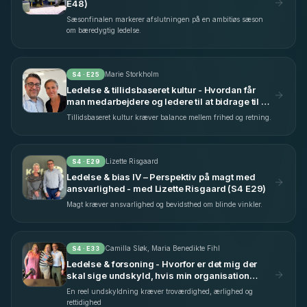
E48)
Sæsonfinalen markerer afslutningen på en ambitiøs sæson
om bæredygtig ledelse.
Marie Storkholm
S
4
· E
25
Ledelse & tillidsbaseret kultur - Hvordan får
man medarbejdere og ledere til at bidrage til en
fælles indsats? - med Marie Storkholm (S4
Tillidsbaseret kultur kræver balance mellem frihed og retning.
E25)
Lizette Risgaard
S
4
· E
29
Ledelse & bias IV – Perspektiv på magt med
ansvarlighed - med Lizette Risgaard (S4 E29)
Magt kræver ansvarlighed og bevidsthed om blinde vinkler.
Camilla Sløk, Maria Benedikte Fihl
S
4
· E
33
Ledelse & forsoning - Hvorfor er det mig der
skal sige undskyld, hvis min organisation
begår fejl? - med Camilla Sløk & Maria
En reel undskyldning kræver troværdighed, ærlighed og
Benedikte Fihl (S4 E33)
rettidighed