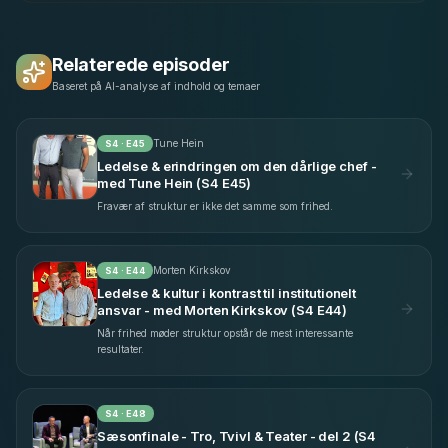
Relaterede episoder
Baseret på AI-analyse af indhold og temaer
Tune Hein
S
4
· E
45
Ledelse & erindringen om den dårlige chef -
med Tune Hein (S4 E45)
Fravær af struktur er ikke det samme som frihed.
Morten Kirkskov
S
4
· E
44
Ledelse & kultur i kontrast til institutionelt
ansvar - med Morten Kirkskov (S4 E44)
Når frihed møder struktur opstår de mest interessante
resultater.
S
4
· E
48
Sæsonfinale - Tro, Tvivl & Teater - del 2 (S4