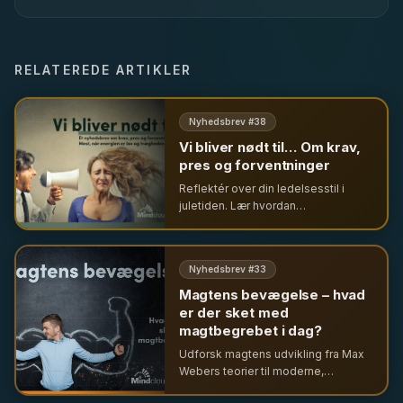
RELATEREDE ARTIKLER
Nyhedsbrev #
38
Vi bliver nødt til… Om krav,
pres og forventninger
Reflektér over din ledelsesstil i
juletiden. Lær hvordan
ledersupervision og selverkendelse
skaber vækst, trivsel og mod til
forandring i din organisation.
Nyhedsbrev #
33
Magtens bevægelse – hvad
er der sket med
magtbegrebet i dag?
Udforsk magtens udvikling fra Max
Webers teorier til moderne,
komplekse magtstrukturer i