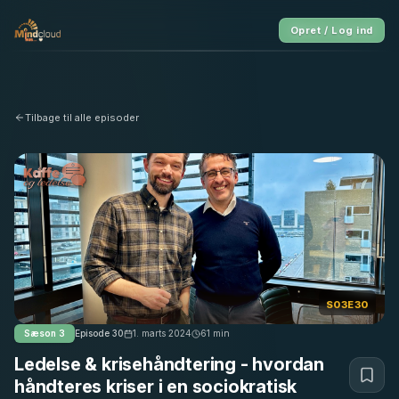
Opret / Log ind
Tilbage til alle episoder
S03E30
Sæson
3
Episode
30
1. marts 2024
61
min
Ledelse & krisehåndtering - hvordan
håndteres kriser i en sociokratisk