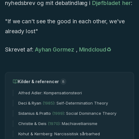
nyhedsbrev og mit debatindlæg i
Djøfbladet
her
:
"If we can't see the good in each other, we've
already lost"
Skrevet af:
Ayhan Gormez
,
Mindcloud♻️
Kilder & referencer
8
Alfred Adler: Kompensationsteori
Deci & Ryan
(
1985
)
:
Self-Determination Theory
Sidanius & Pratto
(
1999
)
:
Social Dominance Theory
Christie & Geis
(
1970
)
:
Machiavellianisme
Kohut & Kernberg: Narcissistisk sårbarhed