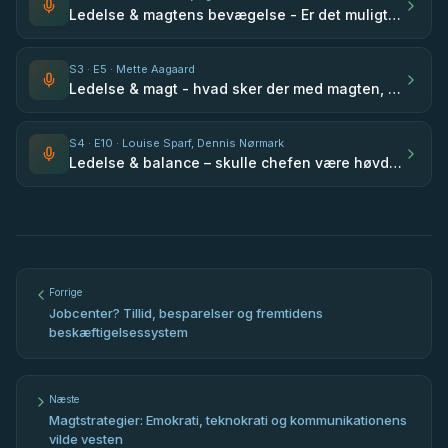
Ledelse & magtens bevægelse - Er det muligt, at en kurs mod en centraliseret magtstruktur kan føre til en længsel efter mere decentralisering? - med Stefan Birkebjerg Andersen
S
3
· E
5
· Mette Aagaard
Ledelse & magt - hvad sker der med magten, når den distribueres ud til medarbejderne? - med Mette Aagaard
S
4
· E
10
· Louise Sparf, Dennis Nørmark
Ledelse & balance – skulle chefen være høvding og tage orlov fra idioti? - med Louise Sparf & Dennis Nørmark - afsnit 100🇩🇰
Forrige
Jobcenter? Tillid, besparelser og fremtidens
beskæftigelsessystem
Næste
Magtstrategier: Emokrati, teknokrati og kommunikationens
vilde vesten