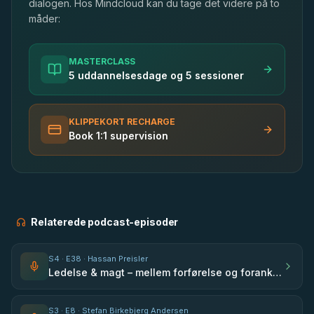
dialogen. Hos Mindcloud kan du tage det videre på to
måder:
MASTERCLASS
5 uddannelsesdage og 5 sessioner
KLIPPEKORT RECHARGE
Book 1:1 supervision
Relaterede podcast-episoder
S
4
· E
38
· Hassan Preisler
Ledelse & magt – mellem forførelse og forankring - med Hassan Preisler
S
3
· E
8
· Stefan Birkebjerg Andersen