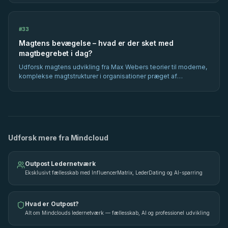
forandring.
#
33
Magtens bevægelse – hvad er der sket med
magtbegrebet i dag?
Udforsk magtens udvikling fra Max Webers teorier til moderne,
komplekse magtstrukturer i organisationer præget af
globalisering, teknologi og demokratisering.
Udforsk mere fra Mindcloud
Outpost Ledernetværk
Eksklusivt fællesskab med InfluencerMatrix, LederDating og AI-sparring
Hvad er Outpost?
Alt om Mindclouds ledernetværk — fællesskab, AI og professionel udvikling