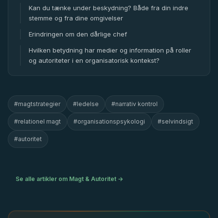
Kan du tænke under beskydning? Både fra din indre
stemme og fra dine omgivelser
Erindringen om den dårlige chef
Hvilken betydning har medier og information på roller
og autoriteter i en organisatorisk kontekst?
#
magtstrategier
#
ledelse
#
narrativ kontrol
#
relationel magt
#
organisationspsykologi
#
selvindsigt
#
autoritet
Se alle artikler om
Magt & Autoritet
→