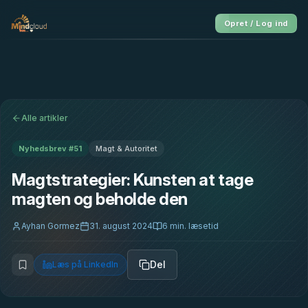
Opret / Log ind
Alle artikler
Nyhedsbrev #
51
Magt & Autoritet
Magtstrategier: Kunsten at tage
magten og beholde den
Ayhan Gormez
31. august 2024
6
min. læsetid
Del
Læs på LinkedIn