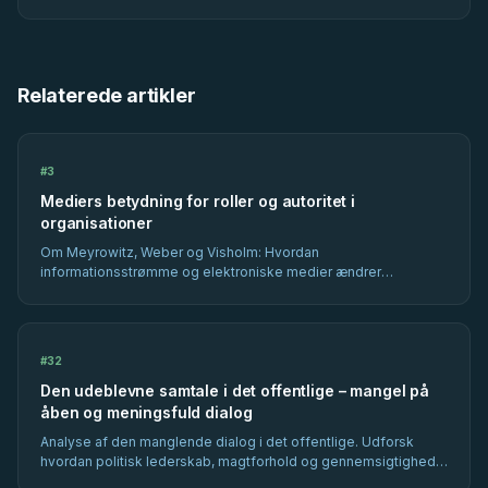
Relaterede artikler
#
3
Mediers betydning for roller og autoritet i
organisationer
Om Meyrowitz, Weber og Visholm: Hvordan
informationsstrømme og elektroniske medier ændrer
autoritetsrelationer i organisationer.
#
32
Den udeblevne samtale i det offentlige – mangel på
åben og meningsfuld dialog
Analyse af den manglende dialog i det offentlige. Udforsk
hvordan politisk lederskab, magtforhold og gennemsigtighed
påvirker beslutningsprocesser og samfundsmæssig