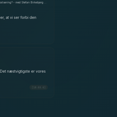
Ledelse & magtens bevægelse - Er det muligt, at en kurs mod en centraliseret magtstruktur kan føre til en længsel efter mere decentralisering? - med Stefan Birkebjerg Andersen
r, at vi ser forbi den
 Det næstvigtigste er vores
[18:03.6]