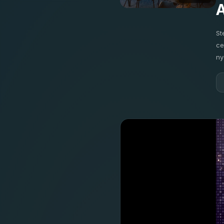
St
ce
ny