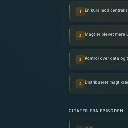
En kurs mod centralis
1
Magt er blevet mere u
2
Kontrol over data og 
3
Distribueret magt kr
4
CITATER FRA EPISODEN
S
3
· EP. 8