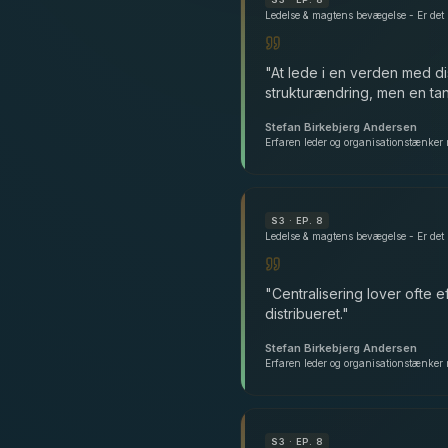
"
At lede i en verden med d
strukturændring, men en tan
Stefan Birkebjerg Andersen
Erfaren leder og organisationstænker 
S
3
· EP. 8
"
Centralisering lover ofte 
distribueret.
"
Stefan Birkebjerg Andersen
Erfaren leder og organisationstænker 
S
3
· EP. 8