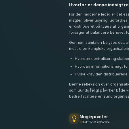
Hvorfor er denne indsigt re
For den moderne leder er det esse
magten bliver usynlig, udfordres
er distribueret på tværs af orga
forsøger at balancere behovet f
Gennem samtalen belyses det, at 
mestre en kompleks organisatorisk
Hvordan centralisering skabe
Hvordan informationsmagt fo
Hvilke krav den distribuerede 
Denne refleksion over organisatio
som uundgåeligt påvirker både k
bedre facilitere en sund organis
Nøglepointer
Klik for at udforske