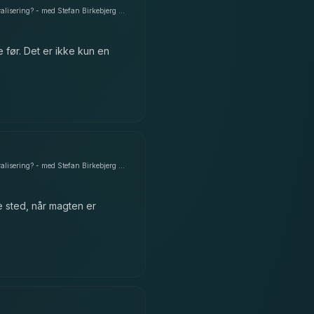
Ledelse & magtens bevægelse - Er det muligt, at en kurs mod en centraliseret magtstruktur kan føre til en længsel efter mere decentralisering? - med Stefan Birkebjerg Andersen
før. Det er ikke kun en
Ledelse & magtens bevægelse - Er det muligt, at en kurs mod en centraliseret magtstruktur kan føre til en længsel efter mere decentralisering? - med Stefan Birkebjerg Andersen
e sted, når magten er