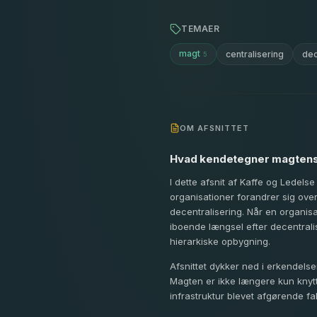
TEMAER
magt
centralisering
dec
5
OM AFSNITTET
Hvad kendetegner magtens
I dette afsnit af Kaffe og Lede
organisationer forandrer sig ov
decentralisering. Når en organisa
iboende længsel efter decentrali
hierarkiske opbygning.
Afsnittet dykker ned i erkendelse
Magten er ikke længere kun knyttet 
infrastruktur blevet afgørende fa