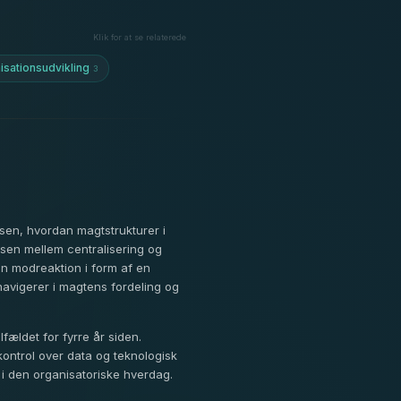
Klik for at se relaterede
isationsudvikling
3
en, hvordan magtstrukturer i
sen mellem centralisering og
en modreaktion i form af en
navigerer i magtens fordeling og
fældet for fyrre år siden.
r kontrol over data og teknologisk
e i den organisatoriske hverdag.