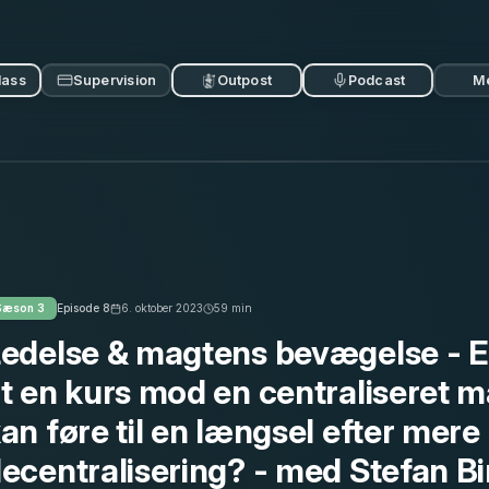
lass
Supervision
Outpost
Podcast
M
Sæson
3
Episode
8
6. oktober 2023
59
min
edelse & magtens bevægelse - Er
t en kurs mod en centraliseret m
an føre til en længsel efter mere
ecentralisering? - med Stefan Bi