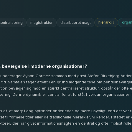
hierarki
organ
entralisering
magtstruktur
distribueret magt
3
 bevægelse i moderne organisationer?
lse undersøger Ayhan Gormez sammen med gæst Stefan Birkebjerg Anders
er tid. Samtalen tager afsæt i en grundlæggende tese om pendulbevægel
tion bevæger sig mod en stærkt centraliseret struktur, opstår der ofte 
sering. Denne dynamik er central for at forstå, hvordan organisationer 
n af, at magt i dag optræder anderledes og mere usynligt, end det var til
til formelle titler eller de traditionelle hierarkier, vi kender. I stedet e
ktorer, der har givet informationsmagten en central og ofte implicit roll