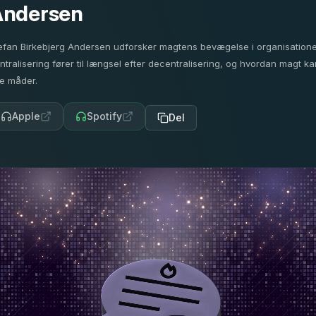
Andersen
efan Birkebjerg Andersen udforsker magtens bevægelse i organisatione
ntralisering fører til længsel efter decentralisering, og hvordan magt ka
e måder.
Apple
Spotify
Del