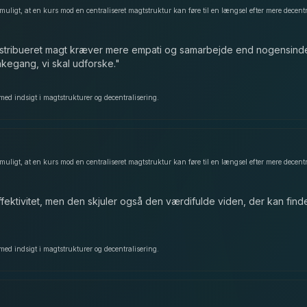
istribueret magt kræver mere empati og samarbejde end nogensinde 
kegang, vi skal udforske.
"
med indsigt i magtstrukturer og decentralisering.
effektivitet, men den skjuler også den værdifulde viden, der kan find
med indsigt i magtstrukturer og decentralisering.