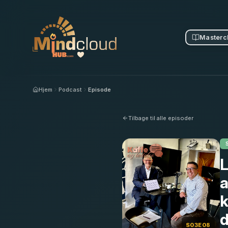
Masterc
Hjem
Podcast
Episode
Tilbage til alle episoder
L
a
k
d
S03E08