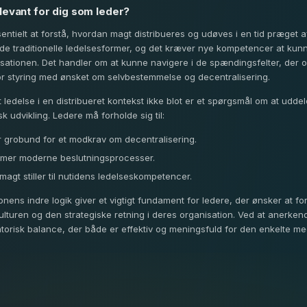
levant for dig som leder?
ntielt at forstå, hvordan magt distribueres og udøves i en tid præget a
 de traditionelle ledelsesformer, og det kræver nye kompetencer at kunn
nisationen. Det handler om at kunne navigere i de spændingsfelter, der 
or styring med ønsket om selvbestemmelse og decentralisering.
ledelse i en distribueret kontekst ikke blot er et spørgsmål om at udd
 udvikling. Ledere må forholde sig til:
r grobund for et modkrav om decentralisering.
rmer moderne beslutningsprocesser.
magt stiller til nutidens ledelseskompetencer.
nens indre logik giver et vigtigt fundament for ledere, der ønsker at fo
ulturen og den strategiske retning i deres organisation. Ved at anerk
atorisk balance, der både er effektiv og meningsfuld for den enkelte me