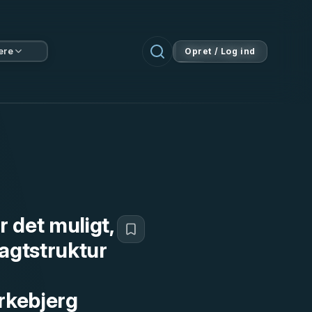
ere
Opret / Log ind
 det muligt,
agtstruktur
rkebjerg