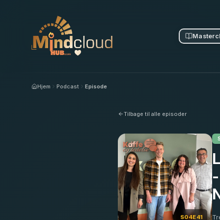
Masterc
Hjem
Podcast
Episode
Tilbage til alle episoder
L
-
N
Tr
S04E41