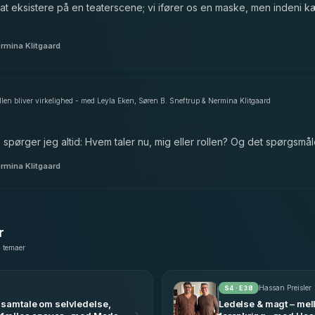
m at eksistere på en teaterscene; vi ifører os en maske, men indeni
ermina Klitgaard
rollen bliver virkelighed - med Leyla Eken, Søren B. Sneftrup & Nermina Klitgaard
, spørger jeg altid: Hvem taler nu, mig eller rollen? Og det spørgsmå
ermina Klitgaard
r
g temaer
Hassan Preisler
S
4
· E
38
 samtale om selvledelse,
Ledelse & magt – mel