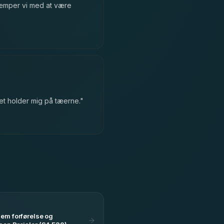
 kæmper vi med at være
let holder mig på tæerne.
"
lem forførelse og