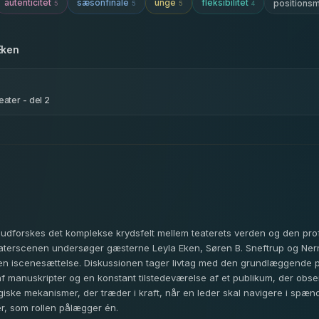
autenticitet
sæsonfinale
unge
fleksibilitet
positions
5
5
5
4
Eken
eater - del 2
e udforskes det komplekse krydsfelt mellem teaterets verden og den prof
terscenen undersøger gæsterne Leyla Eken, Søren B. Sneftrup og Nermi
f en iscenesættelse. Diskussionen tager livtag med den grundlæggende 
f manuskripter og en konstant tilstedeværelse af et publikum, der obse
giske mekanismer, der træder i kraft, når en leder skal navigere i spæn
er, som rollen pålægger én.