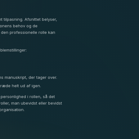
tilpasning. Afsnittet belyser,
ationens behov og de
g den professionelle rolle kan
blemstillinger:
ns manuskript, der tager over.
træde helt ud af igen.
personlighed i rollen, så det
ller, man ubevidst eller bevidst
organisation.