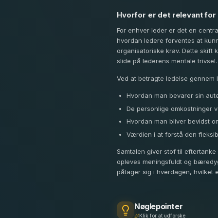
Hvorfor er det relevant for
For enhver leder er det en centra
hvordan ledere forventes at kunne
organisatoriske krav. Dette skift
slide på lederens mentale trivsel.
Ved at betragte ledelse gennem lin
Hvordan man bevarer sin auten
De personlige omkostninger ve
Hvordan man bliver bevidst om
Værdien i at forstå den fleksi
Samtalen giver stof til eftertank
opleves meningsfuldt og bæredygti
påtager sig i hverdagen, hvilket 
Nøglepointer
Klik for at udforske