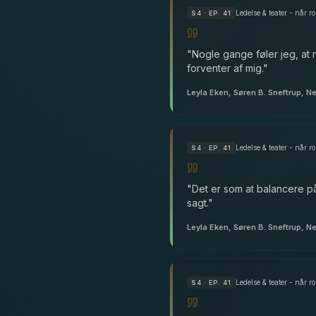
Ledelse & teater - når 
S
4
· EP. 41
"
Nogle gange føler jeg, at 
forventer af mig.
"
Leyla Eken, Søren B. Sneftrup, N
Ledelse & teater - når 
S
4
· EP. 41
"
Det er som at balancere på 
sagt.
"
Leyla Eken, Søren B. Sneftrup, N
Ledelse & teater - når 
S
4
· EP. 41