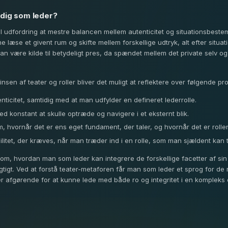
 dig som leder?
l udfordring at mestre balancen mellem autenticitet og situationsbestemt 
 læse et givent rum og skifte mellem forskellige udtryk, alt efter situ
 kan være kilde til betydeligt pres, da spændet mellem det private selv o
sen af teater og roller bliver det muligt at reflektere over følgende pro
ticitet, samtidig med at man udfylder en defineret lederrolle.
d konstant at skulle optræde og navigere i et eksternt blik.
, hvornår det er ens eget fundament, der taler, og hvornår det er rolle
bilitet, der kræves, når man træder ind i en rolle, som man sjældent kan 
e om, hvordan man som leder kan integrere de forskellige facetter af sin 
gt. Ved at forstå teater-metaforen får man som leder et sprog for de ro
er afgørende for at kunne lede med både ro og integritet i en kompleks 