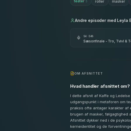
teater
roller
masker
5
Andre episoder med
Leyla 
S
4
· E
48
Sæsonfinale - Tro, Tvivl & T
OM AFSNITTET
Hvad handler afsnittet om?
I dette afsnit af Kaffe og Ledels
udgangspunkt i metaforen om tea
praksis ofte antager karakter a
brugen af masker, følgagtighed a
Afsnittet dykker ned i de psykolo
kerneidentitet og de forventning