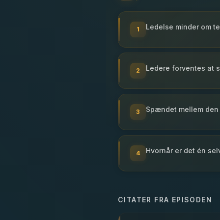
Ledelse minder om te
1
Ledere forventes at 
2
Spændet mellem den m
3
Hvornår er det én selv
4
CITATER FRA EPISODEN