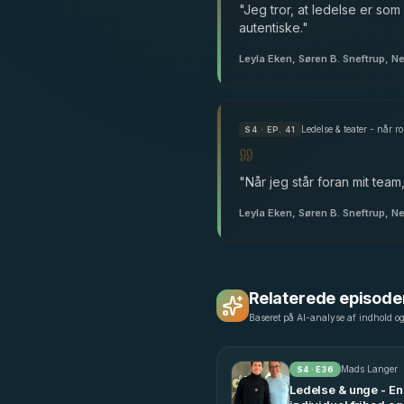
"
Jeg tror, at ledelse er so
autentiske.
"
Leyla Eken, Søren B. Sneftrup, N
Ledelse & teater - når 
S
4
· EP. 41
"
Når jeg står foran mit team
Leyla Eken, Søren B. Sneftrup, N
Relaterede episode
Baseret på AI-analyse af indhold o
Mads Langer
S
4
· E
36
Ledelse & unge - En