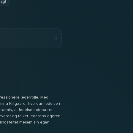
magt
essionelle lederrolle. Med
na Klitgaard, hvordan ledelse i
præmis, at ledelse indebærer
rverer og tolker lederens ageren.
dingsfeltet mellem sin egen