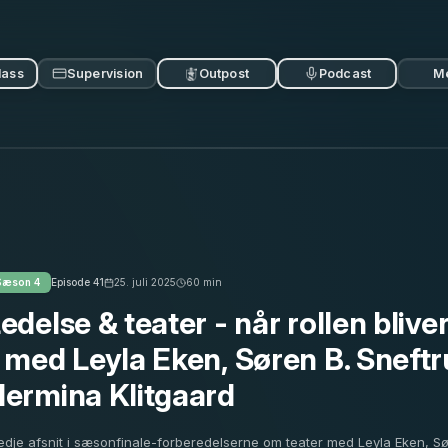
lass
Supervision
Outpost
Podcast
M
Sæson
4
Episode
41
25. juli 2025
60
min
edelse & teater - når rollen blive
 med Leyla Eken, Søren B. Sneftr
ermina Klitgaard
edje afsnit i sæsonfinale-forberedelserne om teater med Leyla Eken, S