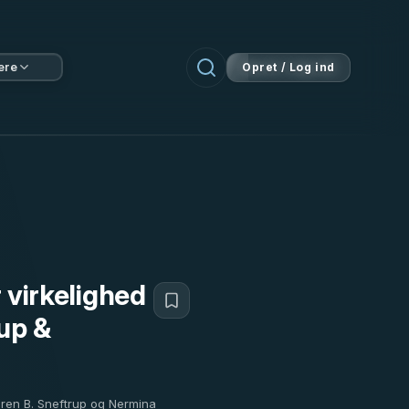
ere
Opret / Log ind
r virkelighed
up &
øren B. Sneftrup og Nermina