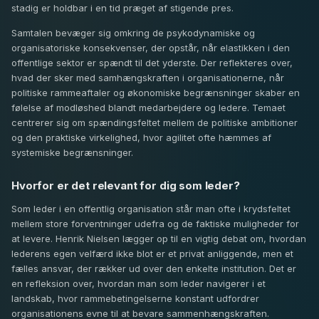
stadig er holdbar i en tid præget af stigende pres.
Samtalen bevæger sig omkring de psykodynamiske og
organisatoriske konsekvenser, der opstår, når elastikken i den
offentlige sektor er spændt til det yderste. Der reflekteres over,
hvad der sker med samhængskraften i organisationerne, når
politiske rammeaftaler og økonomiske begrænsninger skaber en
følelse af modløshed blandt medarbejdere og ledere. Temaet
centrerer sig om spændingsfeltet mellem de politiske ambitioner
og den praktiske virkelighed, hvor agilitet ofte hæmmes af
systemiske begrænsninger.
Hvorfor er det relevant for dig som leder?
Som leder i en offentlig organisation står man ofte i krydsfeltet
mellem store forventninger udefra og de faktiske muligheder for
at levere. Henrik Nielsen lægger op til en vigtig debat om, hvordan
lederens egen velfærd ikke blot er et privat anliggende, men et
fælles ansvar, der rækker ud over den enkelte institution. Det er
en refleksion over, hvordan man som leder navigerer i et
landskab, hvor rammebetingelserne konstant udfordrer
organisationens evne til at bevare sammenhængskraften.