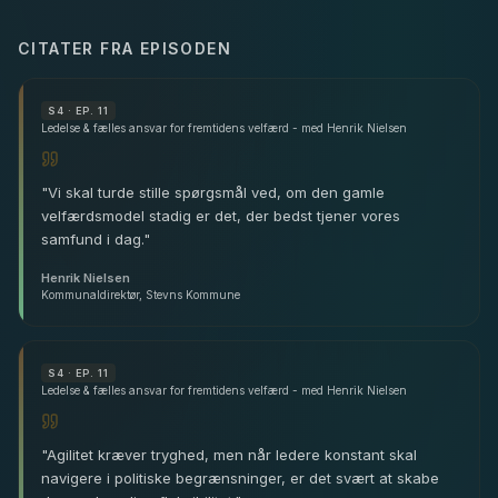
CITATER FRA EPISODEN
S
4
· EP. 11
Ledelse & fælles ansvar for fremtidens velfærd - med Henrik Nielsen
"
Vi skal turde stille spørgsmål ved, om den gamle
velfærdsmodel stadig er det, der bedst tjener vores
samfund i dag.
"
Henrik Nielsen
Kommunaldirektør, Stevns Kommune
S
4
· EP. 11
Ledelse & fælles ansvar for fremtidens velfærd - med Henrik Nielsen
"
Agilitet kræver tryghed, men når ledere konstant skal
navigere i politiske begrænsninger, er det svært at skabe