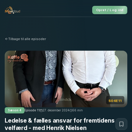
Opret / Log ind
Tilbage til alle episoder
S04E11
Sæson
4
Episode
11
27. december 2024
56
min
Ledelse & fælles ansvar for fremtidens
velfærd - med Henrik Nielsen