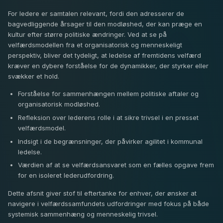
For ledere er samtalen relevant, fordi den adresserer de
bagvedliggende årsager til den modløshed, der kan præge en
kultur efter større politiske ændringer. Ved at se på
velfærdsmodellen fra et organisatorisk og menneskeligt
perspektiv, bliver det tydeligt, at ledelse af fremtidens velfærd
kræver en dybere forståelse for de dynamikker, der styrker eller
svækker et hold.
Forståelse for sammenhængen mellem politiske aftaler og
organisatorisk modløshed.
Refleksion over lederens rolle i at sikre trivsel i en presset
velfærdsmodel.
Indsigt i de begrænsninger, der påvirker agilitet i kommunal
ledelse.
Værdien af at se velfærdsansvaret som en fælles opgave frem
for en isoleret lederudfordring.
Dette afsnit giver stof til eftertanke for enhver, der ønsker at
navigere i velfærdssamfundets udfordringer med fokus på både
systemisk sammenhæng og menneskelig trivsel.