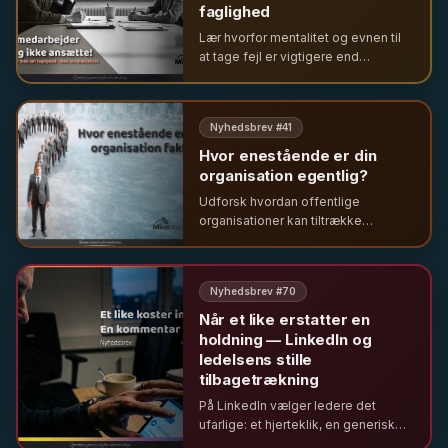
faglighed
Lær hvorfor mentalitet og evnen til
at tage fejl er vigtigere end
faglighed i rekruttering. Om ledelse i
den offentlige sektor og
betydningen af psykologisk
Nyhedsbrev #
41
tryghed.
Hvor enestående er din
organisation egentlig?
Udforsk hvordan offentlige
organisationer kan tiltrække
'krøllede hjerner' og skabe ægte
forandring ved at skifte fokus fra
fejl og ressourcemangel til
Nyhedsbrev #
70
potentiale og innovation.
Når et like erstatter en
holdning — LinkedIn og
ledelsens stille
tilbagetrækning
På LinkedIn vælger ledere det
ufarlige: et hjerteklik, en generisk
reaktion – sjældent en stillingtagen.