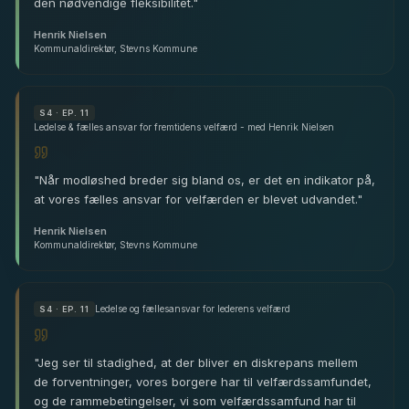
den nødvendige fleksibilitet.
"
Henrik Nielsen
Kommunaldirektør, Stevns Kommune
S
4
· EP. 11
Ledelse & fælles ansvar for fremtidens velfærd - med Henrik Nielsen
"
Når modløshed breder sig bland os, er det en indikator på,
at vores fælles ansvar for velfærden er blevet udvandet.
"
Henrik Nielsen
Kommunaldirektør, Stevns Kommune
Ledelse og fællesansvar for lederens velfærd
S
4
· EP. 11
"
Jeg ser til stadighed, at der bliver en diskrepans mellem
de forventninger, vores borgere har til velfærdssamfundet,
og de rammebetingelser, vi som velfærdssamfund har til