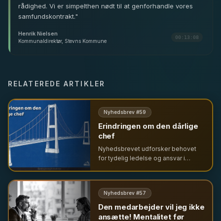
rådighed. Vi er simpelthen nødt til at genforhandle vores
samfundskontrakt.
"
Henrik Nielsen
00:13:08
Kommunaldirektør, Stevns Kommune
RELATEREDE ARTIKLER
Nyhedsbrev #
59
Erindringen om den dårlige
chef
Nyhedsbrevet udforsker behovet
for tydelig ledelse og ansvar i
krisetider. Fra tekniske nedbrud til
hverdagens udfordringer – hvorfor
vi savner ledelse trods frygten for
Nyhedsbrev #
57
autoritet.
Den medarbejder vil jeg ikke
ansætte! Mentalitet før