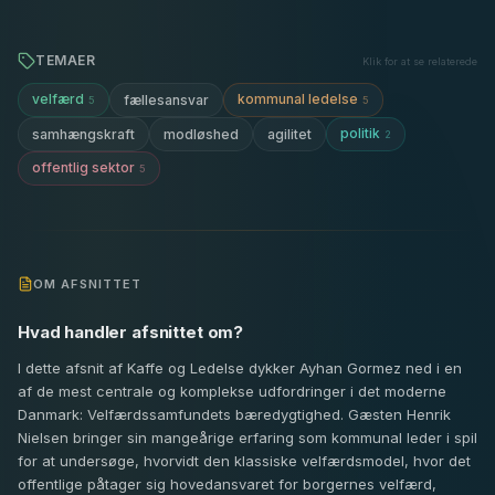
TEMAER
Klik for at se relaterede
velfærd
kommunal ledelse
fællesansvar
5
5
politik
samhængskraft
modløshed
agilitet
2
offentlig sektor
5
OM AFSNITTET
Hvad handler afsnittet om?
I dette afsnit af Kaffe og Ledelse dykker Ayhan Gormez ned i en
af de mest centrale og komplekse udfordringer i det moderne
Danmark: Velfærdssamfundets bæredygtighed. Gæsten Henrik
Nielsen bringer sin mangeårige erfaring som kommunal leder i spil
for at undersøge, hvorvidt den klassiske velfærdsmodel, hvor det
offentlige påtager sig hovedansvaret for borgernes velfærd,