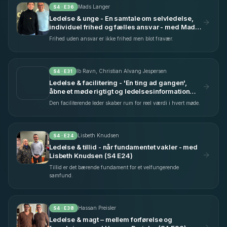
Mads Langer
S
4
· E
36
Ledelse & unge - En samtale om selvledelse,
individuel frihed og fælles ansvar - med Mads
Langer (S4 E36)
Frihed uden ansvar er ikke frihed men blot fravær.
Ib Ravn, Christian Alvang Jespersen
S
4
· E
31
Ledelse & facilitering - 'En ting ad gangen',
åbne et møde rigtigt og ledelsesinformation
uden gab - med Ib Ravn & Christian Alvang
Den faciliterende leder skaber rum for reel værdi i hvert møde.
Jespersen (S4 E31)
Lisbeth Knudsen
S
4
· E
24
Ledelse & tillid - når fundamentet vakler - med
Lisbeth Knudsen (S4 E24)
Tillid er det bærende fundament for et velfungerende
samfund.
Hassan Preisler
S
4
· E
38
Ledelse & magt – mellem forførelse og