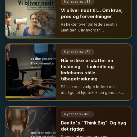
Nyhedsbrev #
38
Vi bliver nødt til… Om krav,
pres og forventninger
Reflektér over din ledelsesstil i
juletiden. Lær hvordan
ledersupervision og selverkendelse
skaber vækst, trivsel og mod til
forandring i din organisation.
Nyhedsbrev #
70
Når et like erstatter en
holdning — LinkedIn og
ledelsens stille
tilbagetrækning
På LinkedIn vælger ledere det
ufarlige: et hjerteklik, en generisk
reaktion – sjældent en stillingtagen.
Hvad bliver mediet et udtryk for, når
dét er ledelse i offentligheden?
Nyhedsbrev #
68
Benito's "Think Big". Og byg
det rigtigt
Personligt nyhedsbrev om