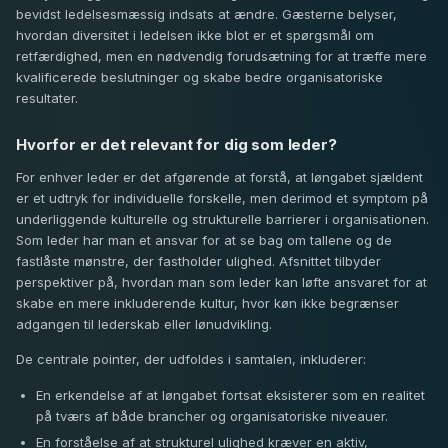
bevidst ledelsesmæssig indsats at ændre. Gæsterne belyser,
hvordan diversitet i ledelsen ikke blot er et spørgsmål om
retfærdighed, men en nødvendig forudsætning for at træffe mere
kvalificerede beslutninger og skabe bedre organisatoriske
resultater.
Hvorfor er det relevant for dig som leder?
For enhver leder er det afgørende at forstå, at løngabet sjældent
er et udtryk for individuelle forskelle, men derimod et symptom på
underliggende kulturelle og strukturelle barrierer i organisationen.
Som leder har man et ansvar for at se bag om tallene og de
fastlåste mønstre, der fastholder ulighed. Afsnittet tilbyder
perspektiver på, hvordan man som leder kan løfte ansvaret for at
skabe en mere inkluderende kultur, hvor køn ikke begrænser
adgangen til lederskab eller lønudvikling.
De centrale pointer, der udfoldes i samtalen, inkluderer:
En erkendelse af at løngabet fortsat eksisterer som en realitet
på tværs af både brancher og organisatoriske niveauer.
En forståelse af at strukturel ulighed kræver en aktiv,