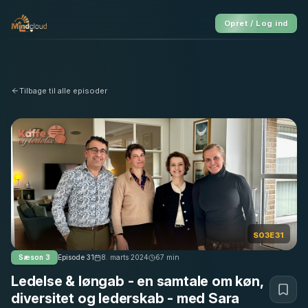
Opret / Log ind
Tilbage til alle episoder
S03E31
Sæson
3
Episode
31
8. marts 2024
67
min
Ledelse & løngab - en samtale om køn,
diversitet og lederskab - med Sara