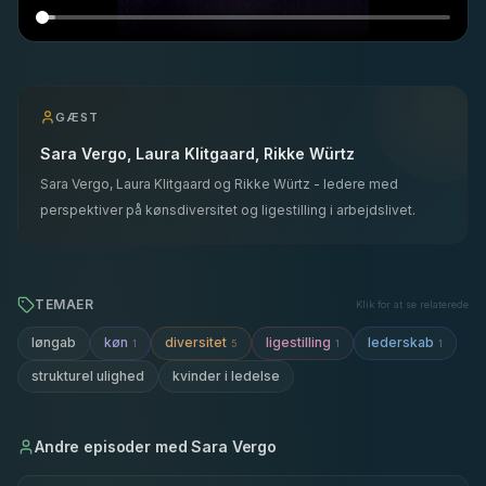
GÆST
Sara Vergo, Laura Klitgaard, Rikke Würtz
Sara Vergo, Laura Klitgaard og Rikke Würtz - ledere med
perspektiver på kønsdiversitet og ligestilling i arbejdslivet.
TEMAER
Klik for at se relaterede
køn
diversitet
ligestilling
lederskab
løngab
1
5
1
1
strukturel ulighed
kvinder i ledelse
Andre episoder med
Sara Vergo