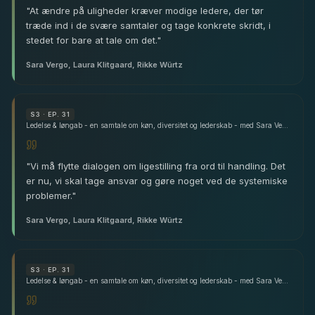
"
At ændre på uligheder kræver modige ledere, der tør
træde ind i de svære samtaler og tage konkrete skridt, i
stedet for bare at tale om det.
"
Sara Vergo, Laura Klitgaard, Rikke Würtz
S
3
· EP. 31
Ledelse & løngab - en samtale om køn, diversitet og lederskab - med Sara Vergo, Laura Klitgaard & Rikke Würtz
"
Vi må flytte dialogen om ligestilling fra ord til handling. Det
er nu, vi skal tage ansvar og gøre noget ved de systemiske
problemer.
"
Sara Vergo, Laura Klitgaard, Rikke Würtz
S
3
· EP. 31
Ledelse & løngab - en samtale om køn, diversitet og lederskab - med Sara Vergo, Laura Klitgaard & Rikke Würtz