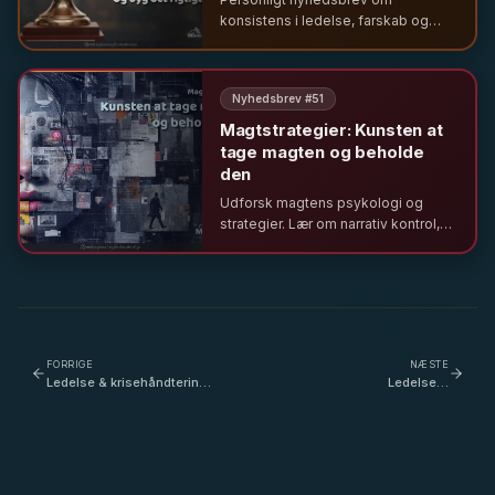
konsistens i ledelse, farskab og
skabelsen af Mindcloud HUB – og
hvorfor frisættelse skal hvile på
grundlæggende antagelser om
Nyhedsbrev #
51
mennesket og magt.
Magtstrategier: Kunsten at
tage magten og beholde
den
Udforsk magtens psykologi og
strategier. Lær om narrativ kontrol,
relationel magt og hvordan ledere
bruger selvindsigt og etik til at
skabe inklusion og resultater.
FORRIGE
NÆSTE
Ledelse & krisehåndtering
Ledelse &
- hvordan håndteres kriser
hverdagsimplementering -
i en sociokratisk
nuancer i det personlige
organisation - med Casper
lederskab - med Andreas
Kirketerp-Møller
Lindemann