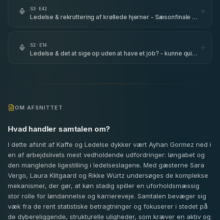
S
3
· E
42
Ledelse & rekruttering af krøllede hjerner - Sæsonfinale -
Bremen Teater - del 2
S
2
· E
14
Ledelse & det at sige op uden at have et job? - kunne quiet
quitting have en psykologisk årsag? - med Sara Vergo
OM AFSNITTET
Hvad handler samtalen om?
I dette afsnit af Kaffe og Ledelse dykker vært Ayhan Gormez ned i
en af arbejdslivets mest vedholdende udfordringer: løngabet og
den manglende ligestilling i ledelseslagene. Med gæsterne Sara
Vergo, Laura Klitgaard og Rikke Würtz undersøges de komplekse
mekanismer, der gør, at køn stadig spiller en uforholdsmæssig
stor rolle for løndannelse og karriereveje. Samtalen bevæger sig
væk fra de rent statistiske betragtninger og fokuserer i stedet på
de dybereliggende, strukturelle uligheder, som kræver en aktiv og