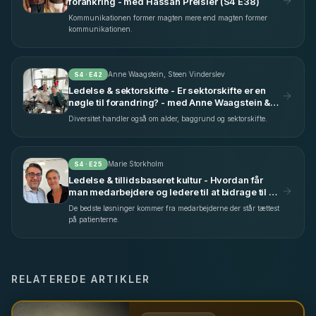
forankring - med Hassan Preisler (S4 E38)
Kommunikationen former magten mere end magten former
kommunikationen.
Anne Waagstein, Steen Vinderslev
S
4
· E
42
Ledelse & sektorskifte - Er sektorskifte er en
nøgle til forandring? - med Anne Waagstein &
Steen Vinderslev (S4 E42)
Diversitet handler også om alder, baggrund og sektorskifte.
Marie Storkholm
S
4
· E
25
Ledelse & tillidsbaseret kultur - Hvordan får
man medarbejdere og ledere til at bidrage til en
fælles indsats? - med Marie Storkholm (S4
De bedste løsninger kommer fra medarbejderne der står tættest
E25)
på patienterne.
RELATEREDE ARTIKLER