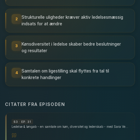
Strukturelle uligheder kræver aktiv ledelsesmæssig
2
indsats for at ændre
Kønsdiversitet i ledelse skaber bedre beslutninger
3
og resultater
Samtalen om ligestilling skal flyttes fra tal til
4
konkrete handlinger
CITATER FRA EPISODEN
S
3
· EP. 31
Ledelse & løngab - en samtale om køn, diversitet og lederskab - med Sara Vergo, Laura Klitgaard & Rikke Würtz