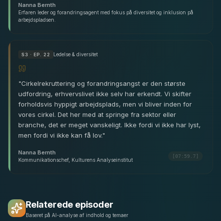
Nanna Bernth
Erfaren leder og forandringsagent med fokus på diversitet og inklusion på
arbejdspladsen.
Ledelse & diversitet
S
3
· EP. 22
"
Cirkelrekruttering og forandringsangst er den største
udfordring, erhvervslivet ikke selv har erkendt. Vi skifter
forholdsvis hyppigt arbejdsplads, men vi bliver inden for
vores cirkel. Det her med at springe fra sektor eller
branche, det er meget vanskeligt. Ikke fordi vi ikke har lyst,
men fordi vi ikke kan få lov.
"
Nanna Bernth
[07:59.7]
Kommunikationschef, Kulturens Analyseinstitut
Relaterede episoder
Baseret på AI-analyse af indhold og temaer