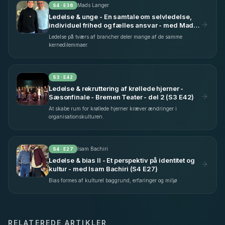
Mads Langer
S
4
· E
36
Ledelse & unge - En samtale om selvledelse,
individuel frihed og fælles ansvar - med Mads
Langer (S4 E36)
Ledelse på tværs af brancher deler mange af de samme
kernedilemmaer.
S
3
· E
42
Ledelse & rekruttering af krøllede hjerner -
Sæsonfinale - Bremen Teater - del 2 (S3 E42)
At skabe rum for krøllede hjerner kræver ændringer i
organisationskulturen.
Isam Bachiri
S
4
· E
27
Ledelse & bias II - Et perspektiv på identitet og
kultur - med Isam Bachiri (S4 E27)
Bias formes af kulturel baggrund, erfaringer og miljø
RELATEREDE ARTIKLER