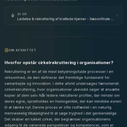
S
3
· E
41
Ledelse & rekruttering af krøllede hjerner - Sæsonfinale -
Bremen Teater - del 1
OM AFSNITTET
Hvorfor opstår cirkelrekruttering i organisationer?
Rekruttering er en af de mest betydningsfulde processer i en
virksomhed, da den definerer det fremtidige fundament for
samarbejde og innovation. I dette afsnit undersøges fænomenet
cirkelrekruttering, hvor organisationer ubevidst søger at ansætte
kopier af dem selv. Når ledere rekrutterer profiler, der minder om
deres egne, opretholdes en homogenitet, der kan mindske evnen
til at tænke nyt. Denne proces er ofte rodfæstet i en naturlig
menneskelig tilbøjelighed til at søge tryghed i det genkendelige.
Det skaber en lukket cirkel, der begrænser organisationens
adgang til de varierede perspektiver og kompetencer, som er