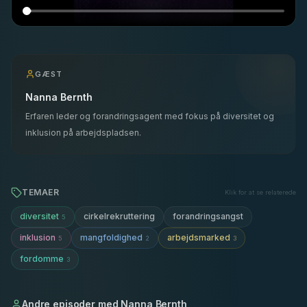
GÆST
Nanna Bernth
Erfaren leder og forandringsagent med fokus på diversitet og
inklusion på arbejdspladsen.
TEMAER
Klik for at se relaterede
diversitet
cirkelrekruttering
forandringsangst
5
inklusion
mangfoldighed
arbejdsmarked
5
2
3
fordomme
3
Andre episoder med
Nanna Bernth