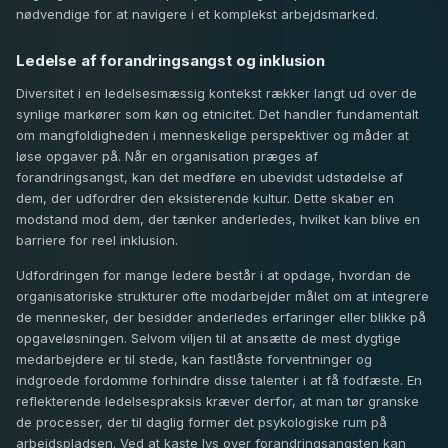
nødvendige for at navigere i et komplekst arbejdsmarked.
Ledelse af forandringsangst og inklusion
Diversitet i en ledelsesmæssig kontekst rækker langt ud over de
synlige markører som køn og etnicitet. Det handler fundamentalt
om mangfoldigheden i menneskelige perspektiver og måder at
løse opgaver på. Når en organisation præges af
forandringsangst, kan det medføre en ubevidst udstødelse af
dem, der udfordrer den eksisterende kultur. Dette skaber en
modstand mod dem, der tænker anderledes, hvilket kan blive en
barriere for reel inklusion.
Udfordringen for mange ledere består i at opdage, hvordan de
organisatoriske strukturer ofte modarbejder målet om at integrere
de mennesker, der besidder anderledes erfaringer eller blikke på
opgaveløsningen. Selvom viljen til at ansætte de mest dygtige
medarbejdere er til stede, kan fastlåste forventninger og
indgroede fordomme forhindre disse talenter i at få fodfæste. En
reflekterende ledelsespraksis kræver derfor, at man tør granske
de processer, der til daglig former det psykologiske rum på
arbejdspladsen. Ved at kaste lys over forandringsangsten kan