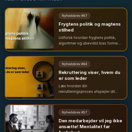
Nyhedsbrev #
67
Frygtens politik og magtens
stilhed
Udforsk hvordan frygtens politik,
algoritmer og ubevidst bias former
vores samfund og organisationer. En
analyse af magt, selvcensur og
behovet for reel diversitet i ledelse.
Nyhedsbrev #
64
Rekruttering viser, hvem du
er som leder
Læs hvordan din
rekrutteringsproces afspejler dit
lederskab og organisationens
værdier. Få indsigt i værdibaseret
rekruttering og vigtigheden af en
Nyhedsbrev #
57
værdig proces for alle.
Den medarbejder vil jeg ikke
ansætte! Mentalitet før