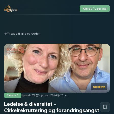
Opret / Log ind
Tilbage til alle episoder
S03E22
Sæson
3
Episode
22
5. januar 2024
62
min
Ledelse & diversitet -
Cirkelrekruttering og forandringsangst