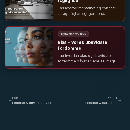
faglighed
Lær hvorfor mentalitet og evnen til
at tage fejl er vigtigere end
faglighed i rekruttering. Om ledelse i
den offentlige sektor og
betydningen af psykologisk
Nyhedsbrev #
55
tryghed.
Bias – vores ubevidste
fordomme
Lær hvordan bias og ubevidste
fordomme påvirker ledelse, magt
og inklusion. Få indsigt fra Brian
Mørk og Isam B, og hør om
Mindclouds nye forløb for
frisættende ledere.
FORRIGE
NÆSTE
Ledelse & drivkraft - ved et
Ledelse & dataetik -
skifte, er det en
digitale entreprenører og
romantisering eller det
kerneopgaver - med
ideelle eventyr? - med
Kenneth Kristensen
Christine Antorini