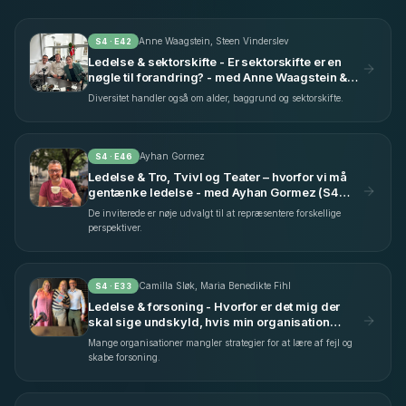
Anne Waagstein, Steen Vinderslev
S
4
· E
42
Ledelse & sektorskifte - Er sektorskifte er en
nøgle til forandring? - med Anne Waagstein &
Steen Vinderslev (S4 E42)
Diversitet handler også om alder, baggrund og sektorskifte.
Ayhan Gormez
S
4
· E
46
Ledelse & Tro, Tvivl og Teater – hvorfor vi må
gentænke ledelse - med Ayhan Gormez (S4
E46)
De inviterede er nøje udvalgt til at repræsentere forskellige
perspektiver.
Camilla Sløk, Maria Benedikte Fihl
S
4
· E
33
Ledelse & forsoning - Hvorfor er det mig der
skal sige undskyld, hvis min organisation
begår fejl? - med Camilla Sløk & Maria
Mange organisationer mangler strategier for at lære af fejl og
Benedikte Fihl (S4 E33)
skabe forsoning.