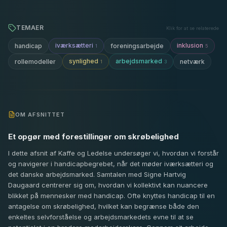
TEMAER
Klik for at se relaterede
iværksætteri
inklusion
handicap
foreningsarbejde
1
5
synlighed
arbejdsmarked
rollemodeller
netværk
1
3
OM AFSNITTET
Et opgør med forestillinger om skrøbelighed
I dette afsnit af Kaffe og Ledelse undersøger vi, hvordan vi forstår
og navigerer i handicapbegrebet, når det møder iværksætteri og
det danske arbejdsmarked. Samtalen med Signe Hartvig
Daugaard centrerer sig om, hvordan vi kollektivt kan nuancere
blikket på mennesker med handicap. Ofte knyttes handicap til en
antagelse om skrøbelighed, hvilket kan begrænse både den
enkeltes selvforståelse og arbejdsmarkedets evne til at se