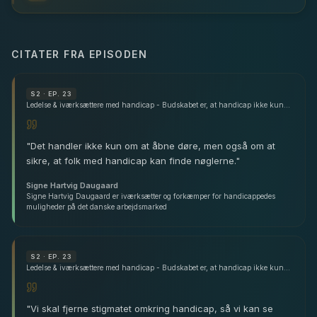
CITATER FRA EPISODEN
S
2
· EP. 23
Ledelse & iværksættere med handicap - Budskabet er, at handicap ikke kun er ensbetydende med skrøbelighed - med Signe Hartvig Daugaard
"
Det handler ikke kun om at åbne døre, men også om at
sikre, at folk med handicap kan finde nøglerne.
"
Signe Hartvig Daugaard
Signe Hartvig Daugaard er iværksætter og forkæmper for handicappedes
muligheder på det danske arbejdsmarked
S
2
· EP. 23
Ledelse & iværksættere med handicap - Budskabet er, at handicap ikke kun er ensbetydende med skrøbelighed
"
Vi skal fjerne stigmatet omkring handicap, så vi kan se