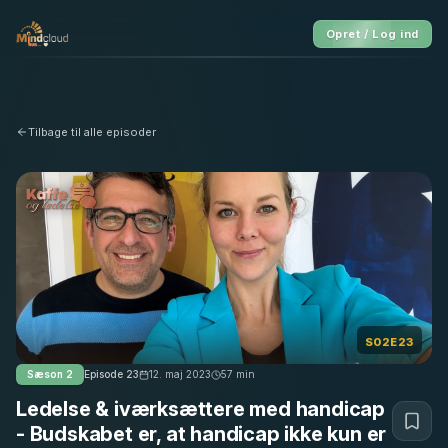
Opret / Log ind
Tilbage til alle episoder
S02E23
Sæson
2
Episode
23
12. maj 2023
57
min
Ledelse & iværksættere med handicap
- Budskabet er, at handicap ikke kun er