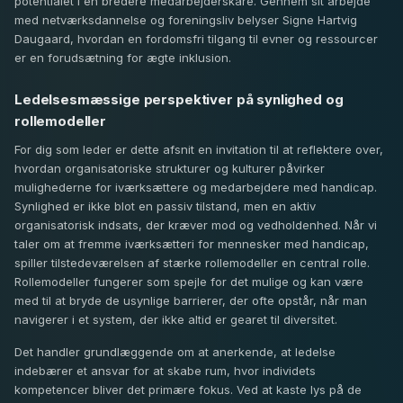
potentialet i en bredere medarbejderskare. Gennem sit arbejde
med netværksdannelse og foreningsliv belyser Signe Hartvig
Daugaard, hvordan en fordomsfri tilgang til evner og ressourcer
er en forudsætning for ægte inklusion.
Ledelsesmæssige perspektiver på synlighed og
rollemodeller
For dig som leder er dette afsnit en invitation til at reflektere over,
hvordan organisatoriske strukturer og kulturer påvirker
mulighederne for iværksættere og medarbejdere med handicap.
Synlighed er ikke blot en passiv tilstand, men en aktiv
organisatorisk indsats, der kræver mod og vedholdenhed. Når vi
taler om at fremme iværksætteri for mennesker med handicap,
spiller tilstedeværelsen af stærke rollemodeller en central rolle.
Rollemodeller fungerer som spejle for det mulige og kan være
med til at bryde de usynlige barrierer, der ofte opstår, når man
navigerer i et system, der ikke altid er gearet til diversitet.
Det handler grundlæggende om at anerkende, at ledelse
indebærer et ansvar for at skabe rum, hvor individets
kompetencer bliver det primære fokus. Ved at kaste lys på de