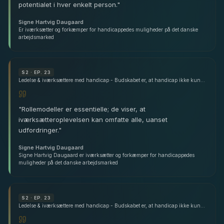
potentialet i hver enkelt person.
"
Signe Hartvig Daugaard
Er iværksætter og forkæmper for handicappedes muligheder på det danske
arbejdsmarked
S
2
· EP. 23
Ledelse & iværksættere med handicap - Budskabet er, at handicap ikke kun er ensbetydende med skrøbelighed - med Signe Hartvig Daugaard
"
Rollemodeller er essentielle; de viser, at
iværksætteroplevelsen kan omfatte alle, uanset
udfordringer.
"
Signe Hartvig Daugaard
Signe Hartvig Daugaard er iværksætter og forkæmper for handicappedes
muligheder på det danske arbejdsmarked
S
2
· EP. 23
Ledelse & iværksættere med handicap - Budskabet er, at handicap ikke kun er ensbetydende med skrøbelighed - med Signe Hartvig Daugaard