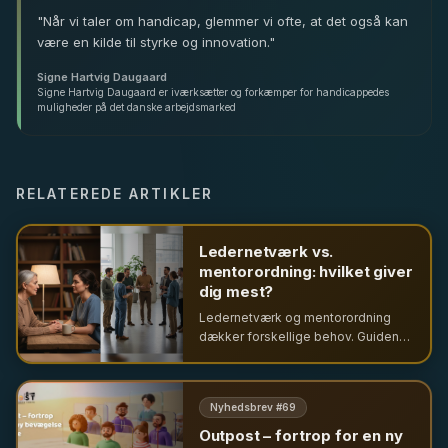
"
Når vi taler om handicap, glemmer vi ofte, at det også kan
være en kilde til styrke og innovation.
"
Signe Hartvig Daugaard
Signe Hartvig Daugaard er iværksætter og forkæmper for handicappedes
muligheder på det danske arbejdsmarked
RELATEREDE ARTIKLER
Ledernetværk vs.
mentorordning: hvilket giver
dig mest?
Ledernetværk og mentorordning
dækker forskellige behov. Guiden
viser, hvornår du skal vælge hvad –
og hvorfor ledernetværket ofte er
det mest undervurderede værktøj i
Nyhedsbrev #
69
lederudvikling.
Outpost – fortrop for en ny