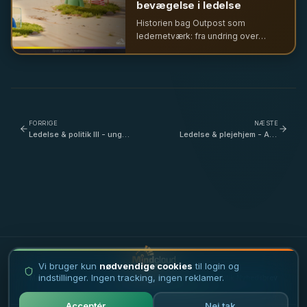
bevægelse i ledelse
Historien bag Outpost som
ledernetværk: fra undring over
ledelse som position til
InfluencerMatrix og et nyt kollektivt
arbejdsrum for ledere, der tør tage
samtalen videre.
FORRIGE
NÆSTE
Ledelse & politik III - ung
Ledelse & plejehjem - Alle
borgmester og popularitet
har brug for en værdig
- hvad er særlig svært? -
alderdom, men hvad
med Christina Krzyrosiak
betyder kulturfølsomhed i
Hansen
den forbindelse? - med
Susanne Serin
Vi bruger kun
nødvendige cookies
til login og
indstillinger. Ingen tracking, ingen reklamer.
Masterclass i ledelse
·
Ledertrivsel
·
Vilkår
·
FAQ
·
Privatlivspolitik
·
Nyhedsbrev
·
Debatindlæg
·
Karriere
·
Sitemap
Acceptér
Nej tak