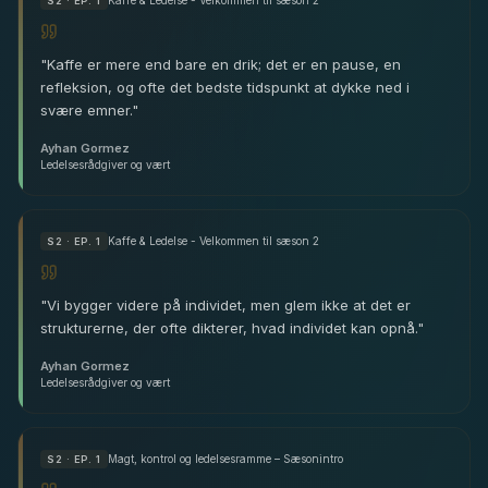
S
2
· EP. 1
"
Kaffe er mere end bare en drik; det er en pause, en
refleksion, og ofte det bedste tidspunkt at dykke ned i
svære emner.
"
Ayhan Gormez
Ledelsesrådgiver og vært
Kaffe & Ledelse - Velkommen til sæson 2
S
2
· EP. 1
"
Vi bygger videre på individet, men glem ikke at det er
strukturerne, der ofte dikterer, hvad individet kan opnå.
"
Ayhan Gormez
Ledelsesrådgiver og vært
Magt, kontrol og ledelsesramme – Sæsonintro
S
2
· EP. 1