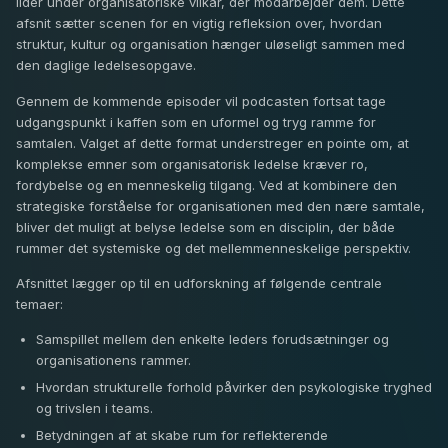
lider under organisatoriske vilkår, der modarbejder dem. Dette
afsnit sætter scenen for en vigtig refleksion over, hvordan
struktur, kultur og organisation hænger uløseligt sammen med
den daglige ledelsesopgave.
Gennem de kommende episoder vil podcasten fortsat tage
udgangspunkt i kaffen som en uformel og tryg ramme for
samtalen. Valget af dette format understreger en pointe om, at
komplekse emner som organisatorisk ledelse kræver ro,
fordybelse og en menneskelig tilgang. Ved at kombinere den
strategiske forståelse for organisationen med den nære samtale,
bliver det muligt at belyse ledelse som en disciplin, der både
rummer det systemiske og det mellemmenneskelige perspektiv.
Afsnittet lægger op til en udforskning af følgende centrale
temaer:
Samspillet mellem den enkelte leders forudsætninger og
organisationens rammer.
Hvordan strukturelle forhold påvirker den psykologiske tryghed
og trivslen i teams.
Betydningen af at skabe rum for reflekterende