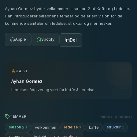
Ayhan Gormez byder velkommen til sæson 2 af Kaffe og Ledelse.
Han introducerer sæsonens temaer og deler sin vision for de
kommende samtaler om ledelse, struktur og mennesker.
Apple
Spotify
Del
GÆST
Ayhan Gormez
Ledelsesrådgiver og vært for Kaffe & Ledelse
TEMAER
Klik for at se relaterede
sæson 2
ledelse
struktur
velkommen
kaffe
1
5
2
rammer
organisation
individ
2
1