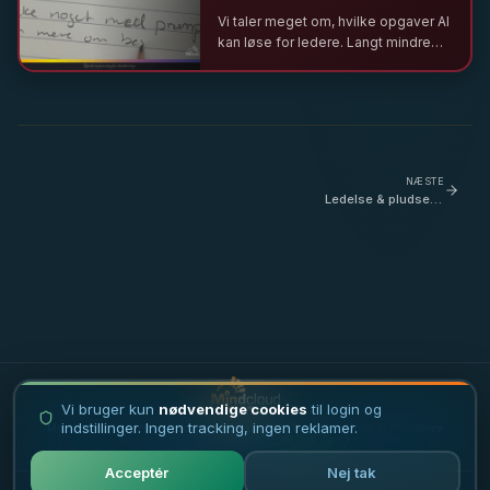
Vi taler meget om, hvilke opgaver AI
kan løse for ledere. Langt mindre
om, hvad der sker med lederen, når
systemet overtager det svære.
NÆSTE
Ledelse & pludselig
opstået sygdom - jeg tog
den røde pille - med Fiona
Titley
Vi bruger kun
nødvendige cookies
til login og
indstillinger. Ingen tracking, ingen reklamer.
Masterclass i ledelse
·
Ledertrivsel
·
Vilkår
·
FAQ
·
Privatlivspolitik
·
Nyhedsbrev
·
Debatindlæg
·
Karriere
·
Sitemap
Acceptér
Nej tak