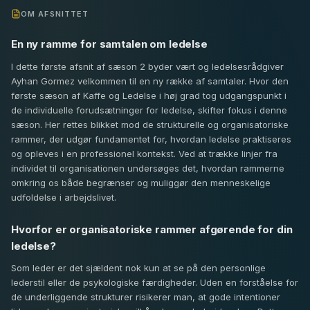
OM AFSNITTET
En ny ramme for samtalen om ledelse
I dette første afsnit af sæson 2 byder vært og ledelsesrådgiver
Ayhan Gormez velkommen til en ny række af samtaler. Hvor den
første sæson af Kaffe og Ledelse i høj grad tog udgangspunkt i
de individuelle forudsætninger for ledelse, skifter fokus i denne
sæson. Her rettes blikket mod de strukturelle og organisatoriske
rammer, der udgør fundamentet for, hvordan ledelse praktiseres
og opleves i en professionel kontekst. Ved at trække linjer fra
individet til organisationen undersøges det, hvordan rammerne
omkring os både begrænser og muliggør den menneskelige
udfoldelse i arbejdslivet.
Hvorfor er organisatoriske rammer afgørende for din
ledelse?
Som leder er det sjældent nok kun at se på den personlige
lederstil eller de psykologiske færdigheder. Uden en forståelse for
de underliggende strukturer risikerer man, at gode intentioner