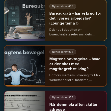
sammen med førende eksperter og
Nyhedsbrev #
35
unge ledere.
Bureaukrati – har vi brug for
det i vores arbejdsliv?
(Lounge tema 1)
Dyk ned i debatten om
bureaukratiets relevans, dets
historiske rødder og de
udfordringer, som ressourcemangel
og moderne krav stiller til den
Nyhedsbrev #
33
offentlige forvaltning og borgerne.
Magtens bevægelse – hvad
er der sket med
magtbegrebet i dag?
Udforsk magtens udvikling fra Max
Webers teorier til moderne,
komplekse magtstrukturer i
organisationer præget af
globalisering, teknologi og
Nyhedsbrev #
73
demokratisering.
Når dømmekraften skifter
adresse