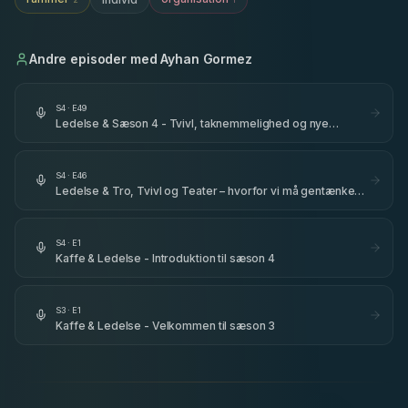
Andre episoder med
Ayhan Gormez
S
4
· E
49
Ledelse & Sæson 4 - Tvivl, taknemmelighed og nye
begyndelser
S
4
· E
46
Ledelse & Tro, Tvivl og Teater – hvorfor vi må gentænke
ledelse - med Ayhan Gormez
S
4
· E
1
Kaffe & Ledelse - Introduktion til sæson 4
S
3
· E
1
Kaffe & Ledelse - Velkommen til sæson 3