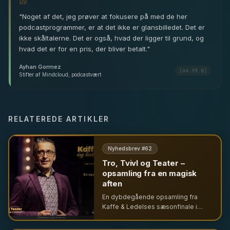
"
Noget af det, jeg prøver at fokusere på med de her
podcastprogrammer, er at det ikke er glansbilledet. Det er
ikke skåltalerne. Det er også, hvad der ligger til grund, og
hvad det er for en pris, der bliver betalt.
"
Ayhan Gormez
[04:39.8]
Stifter af Mindcloud, podcastvært
RELATEREDE ARTIKLER
Nyhedsbrev #
62
Tro, Tvivl og Teater –
opsamling fra en magisk
aften
En dybdegående opsamling fra
Kaffe & Ledelses sæsonfinale i
Cirkusbygningen. Udforsk ledelse
gennem temaerne tro, tvivl og teater