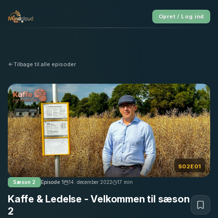
Opret / Log ind
Tilbage til alle episoder
S02E01
Sæson
2
Episode
1
14. december 2022
17
min
Kaffe & Ledelse - Velkommen til sæson
2