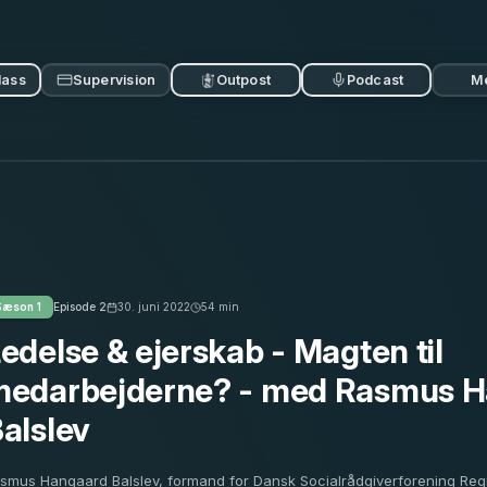
lass
Supervision
Outpost
Podcast
M
Sæson
1
Episode
2
30. juni 2022
54
min
edelse & ejerskab - Magten til
medarbejderne? - med Rasmus 
alslev
smus Hangaard Balslev, formand for Dansk Socialrådgiverforening Regi