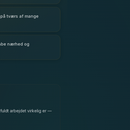
d på tværs af mange
skabe nærhed og
uldt arbejdet virkelig er —