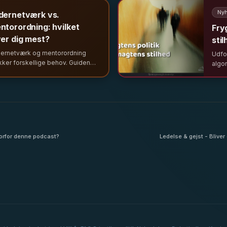
kologisk tryghed.
innov
Nyh
dernetværk vs.
ntorordning: hvilket
Fry
ver dig mest?
sti
ernetværk og mentorordning
Udfor
ker forskellige behov. Guiden
algo
er, hvornår du skal vælge hvad –
vore
hvorfor ledernetværket ofte er
anal
 mest undervurderede værktøj i
behov
erudvikling.
hvorfor denne podcast?
Ledelse & gejst - Bliver 