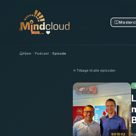
Masterc
Hjem
Podcast
Episode
Tilbage til alle episoder
L
B
Ra
S01E02