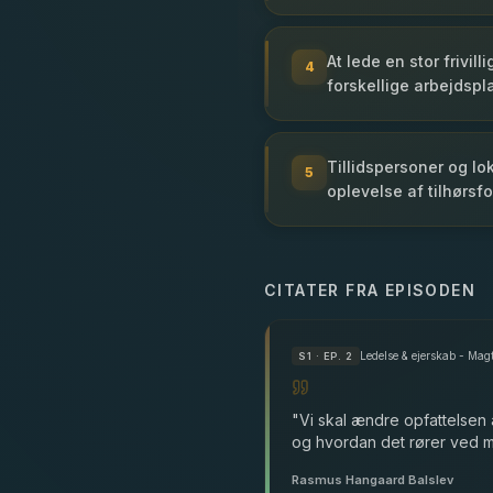
At lede en stor frivi
4
forskellige arbejdspl
Tillidspersoner og lo
5
oplevelse af tilhørsfo
CITATER FRA EPISODEN
Ledelse & ejerskab - Ma
S
1
· EP. 2
"
Vi skal ændre opfattelsen 
og hvordan det rører ved m
Rasmus Hangaard Balslev