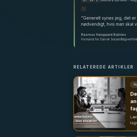
S
1
· EP. 2
"
Generelt synes jeg, det er
nødvendigt, hvis man skal 
Rasmus Hangaard Balslev
Formand for Dansk Socialrådgiverfor
RELATEREDE ARTIKLER
N
De
an
fa
Lær
tag
rek
off