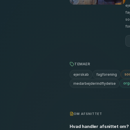
ej
fa
so
fo
TEMAER
soc
ejerskab
fagforening
org
medarbejderindflydelse
OM AFSNITTET
Hvad handler afsnittet om?