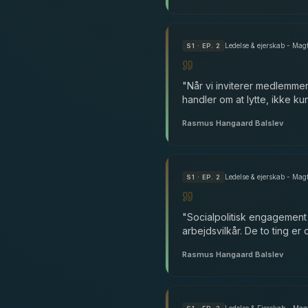
Ledelse & ejerskab - Ma
S
1
· EP. 2
"
Når vi inviterer medlemmer
handler om at lytte, ikke ku
Rasmus Hangaard Balslev
Ledelse & ejerskab - Ma
S
1
· EP. 2
"
Socialpolitisk engagement
arbejdsvilkår. De to ting er
Rasmus Hangaard Balslev
Ledelse & Ejerskab - Mag