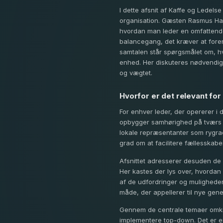
I dette afsnit af Kaffe og Ledels
organisation. Gæsten Rasmus Han
hvordan man leder en omfattend
balancegang, det kræver at forene
samtalen står spørgsmålet om, hv
enhed. Her diskuteres nødvendigh
og vægtet.
Hvorfor er det relevant for
For enhver leder, der opererer i d
opbygger samhørighed på tværs af
lokale repræsentanter som rygrad
grad om at facilitere fællesskabe
Afsnittet adresserer desuden de
Her kastes der lys over, hvorda
af de udfordringer og muligheder,
måde, der appellerer til nye gene
Gennem de centrale temaer omkrin
implementere top-down. Det er e