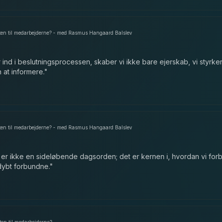
gten til medarbejderne? - med Rasmus Hangaard Balslev
 ind i beslutningsprocessen, skaber vi ikke bare ejerskab, vi styrke
n at informere.
"
gten til medarbejderne? - med Rasmus Hangaard Balslev
 er ikke en sideløbende dagsorden; det er kernen i, hvordan vi for
 dybt forbundne.
"
ten til medarbejderne?