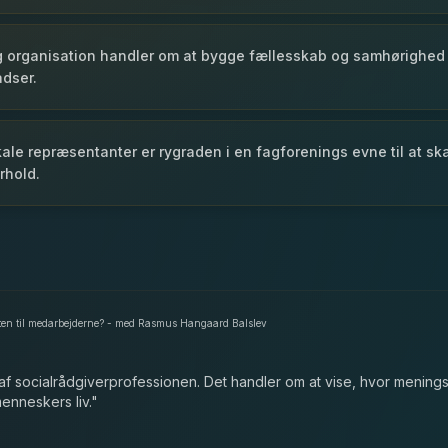
llig organisation handler om at bygge fællesskab og samhørighe
adser.
kale repræsentanter er rygraden i en fagforenings evne til at 
rhold.
gten til medarbejderne? - med Rasmus Hangaard Balslev
af socialrådgiverprofessionen. Det handler om at vise, hvor meningsf
enneskers liv.
"