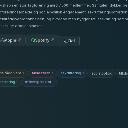
erskab i en stor fagforening med 7.500 medlemmer. Samtalen dykker ne
gforeningsarbejde og socialpolitisk engagement, rekrutteringsudfordri
cialrådgiveruddannelsen, og hvordan man bygger fællesskab og samh
rskellige arbejdspladser.
Apple
Spotify
Del
ialrådgivere
fællesskab
rekruttering
socialpolitik
tilli
2
2
5
anisering
offentlig sektor
1
5