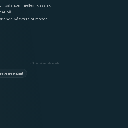
d i balancen mellem klassisk
nger på
ørighed på tværs af mange
Klik for at se relaterede
dsrepræsentant