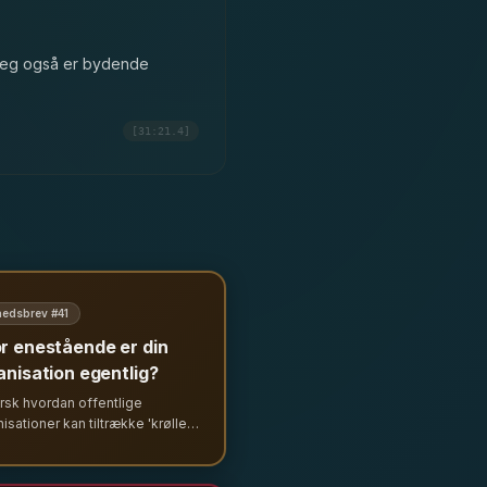
s jeg også er bydende
[31:21.4]
edsbrev #
41
r enestående er din
anisation egentlig?
rsk hvordan offentlige
isationer kan tiltrække 'krøllede
ner' og skabe ægte forandring
t skifte fokus fra fejl og
ourcemangel til potentiale og