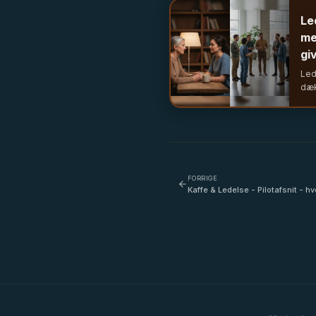
psy
Le
me
gi
Led
dæk
vis
og 
det
led
FORRIGE
Kaffe & Ledelse - Pilotafsnit - 