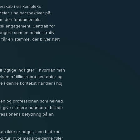
jerskab i en kompleks
eler sine perspektiver på,
 om den fundamentale
isk engagement. Centralt for
ungere som en administrativ
får en stemme, der bliver hørt
it vigtige indsigter i, hvordan man
sen af tillidsrepræsentanter og
e i denne kontekst handler i høj
lsen og professionen som helhed.
 give et mere nuanceret billede
rofessionens betydning på en
kab ikke er noget, man blot kan
ultur, hvor medarbejderne føler