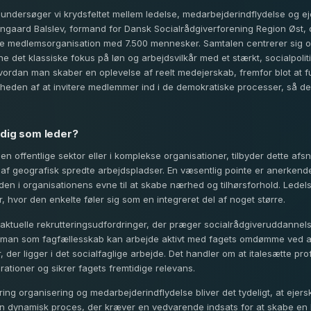
e undersøger vi krydsfeltet mellem ledelse, medarbejderindflydelse og e
gaard Balslev, formand for Dansk Socialrådgiverforening Region Øst, d
e medlemsorganisation med 7.500 mennesker. Samtalen centrerer sig
 det klassiske fokus på løn og arbejdsvilkår med et stærkt, socialpolit
ordan man skaber en oplevelse af reelt medejerskab, fremfor blot at f
eden af at invitere medlemmer ind i de demokratiske processer, så de 
 dig som leder?
en offentlige sektor eller i komplekse organisationer, tilbyder dette afsn
 geografisk spredte arbejdspladser. En væsentlig pointe er anerkendel
en i organisationens evne til at skabe nærhed og tilhørsforhold. Ledels
r, hvor den enkelte føler sig som en integreret del af noget større.
 aktuelle rekrutteringsudfordringer, der præger socialrådgiveruddanne
n man som fagfællesskab kan arbejde aktivt med fagets omdømme ved at
 der ligger i det socialfaglige arbejde. Det handler om at italesætte p
rationer og sikrer fagets fremtidige relevans.
g organisering og medarbejderindflydelse bliver det tydeligt, at ejers
n dynamisk proces, der kræver en vedvarende indsats for at skabe en k