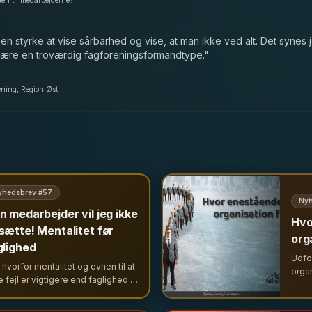
 en styrke at vise sårbarhed og vise, at man ikke ved alt. Det syne
være en troværdig fagforeningsformandtype.
"
ening, Region Øst
yhedsbrev #
57
Nyh
n medarbejder vil jeg ikke
Hvo
sætte! Mentalitet før
org
glighed
Udfo
 hvorfor mentalitet og evnen til at
organ
e fejl er vigtigere end faglighed i
hjer
ruttering. Om ledelse i den
ved a
entlige sektor og betydningen af
ress