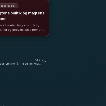
ation.
edsbrev #
67
gtens politik og magtens
lhed
sk hvordan frygtens politik,
ritmer og ubevidst bias former
s samfund og organisationer. En
yse af magt, selvcensur og
et for reel diversitet i ledelse.
NÆSTE
der fyret for få? - med Ian Wisler-
Poulsen