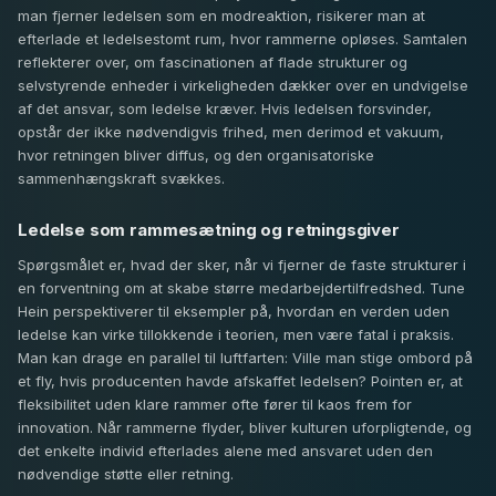
man fjerner ledelsen som en modreaktion, risikerer man at
efterlade et ledelsestomt rum, hvor rammerne opløses. Samtalen
reflekterer over, om fascinationen af flade strukturer og
selvstyrende enheder i virkeligheden dækker over en undvigelse
af det ansvar, som ledelse kræver. Hvis ledelsen forsvinder,
opstår der ikke nødvendigvis frihed, men derimod et vakuum,
hvor retningen bliver diffus, og den organisatoriske
sammenhængskraft svækkes.
Ledelse som rammesætning og retningsgiver
Spørgsmålet er, hvad der sker, når vi fjerner de faste strukturer i
en forventning om at skabe større medarbejdertilfredshed. Tune
Hein perspektiverer til eksempler på, hvordan en verden uden
ledelse kan virke tillokkende i teorien, men være fatal i praksis.
Man kan drage en parallel til luftfarten: Ville man stige ombord på
et fly, hvis producenten havde afskaffet ledelsen? Pointen er, at
fleksibilitet uden klare rammer ofte fører til kaos frem for
innovation. Når rammerne flyder, bliver kulturen uforpligtende, og
det enkelte individ efterlades alene med ansvaret uden den
nødvendige støtte eller retning.