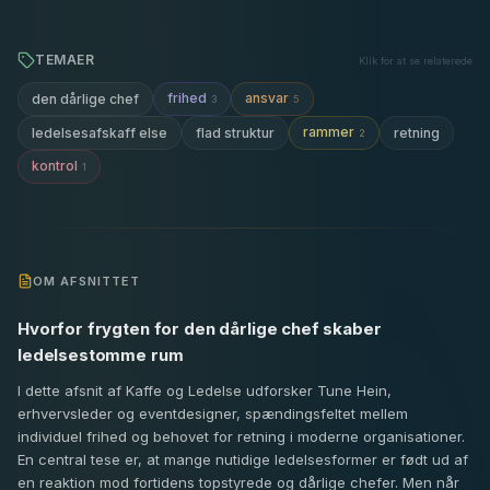
TEMAER
Klik for at se relaterede
frihed
ansvar
den dårlige chef
3
5
rammer
ledelsesafskaff else
flad struktur
retning
2
kontrol
1
OM AFSNITTET
Hvorfor frygten for den dårlige chef skaber
ledelsestomme rum
I dette afsnit af Kaffe og Ledelse udforsker Tune Hein,
erhvervsleder og eventdesigner, spændingsfeltet mellem
individuel frihed og behovet for retning i moderne organisationer.
En central tese er, at mange nutidige ledelsesformer er født ud af
en reaktion mod fortidens topstyrede og dårlige chefer. Men når