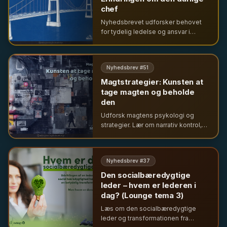
chef
Nyhedsbrevet udforsker behovet
for tydelig ledelse og ansvar i
krisetider. Fra tekniske nedbrud til
hverdagens udfordringer – hvorfor
vi savner ledelse trods frygten for
Nyhedsbrev #
51
autoritet.
Magtstrategier: Kunsten at
tage magten og beholde
den
Udforsk magtens psykologi og
strategier. Lær om narrativ kontrol,
relationel magt og hvordan ledere
bruger selvindsigt og etik til at
skabe inklusion og resultater.
Nyhedsbrev #
37
Den socialbæredygtige
leder – hvem er lederen i
dag? (Lounge tema 3)
Læs om den socialbæredygtige
leder og transformationen fra