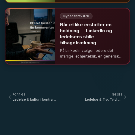
økonomisk fokus til socialt ansvar.
Vi ser på udfordringer, personlig
integritet og ledelsens rolle i
Nyhedsbrev #
70
fremtiden.
Når et like erstatter en
holdning — LinkedIn og
ledelsens stille
tilbagetrækning
På LinkedIn vælger ledere det
ufarlige: et hjerteklik, en generisk
reaktion – sjældent en stillingtagen.
Hvad bliver mediet et udtryk for, når
dét er ledelse i offentligheden?
FORRIGE
NÆSTE
Ledelse & kultur i kontrast
Ledelse & Tro, Tvivl og
til institutionelt ansvar -
Teater – hvorfor vi må
med Morten Kirkskov
gentænke ledelse - med
Ayhan Gormez