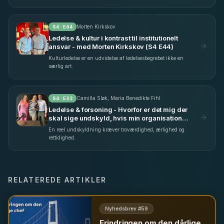
Morten Kirkskov
S
4
· E
44
Ledelse & kultur i kontrast til institutionelt
ansvar - med Morten Kirkskov (S4 E44)
Kulturledelse er en udvidelse af ledelsesbegrebet ikke en
særlig art.
Camilla Sløk, Maria Benedikte Fihl
S
4
· E
33
Ledelse & forsoning - Hvorfor er det mig der
skal sige undskyld, hvis min organisation
begår fejl? - med Camilla Sløk & Maria
En reel undskyldning kræver troværdighed, ærlighed og
Benedikte Fihl (S4 E33)
rettidighed.
RELATEREDE ARTIKLER
Nyhedsbrev #
59
Erindringen om den dårlige