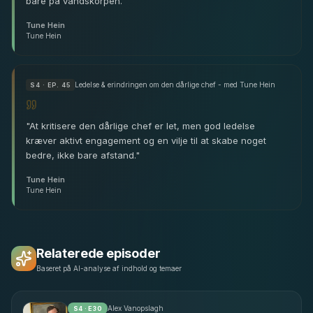
bare på vandskorpen.
"
Tune Hein
Tune Hein
Ledelse & erindringen om den dårlige chef - med Tune Hein
S
4
· EP. 45
"
At kritisere den dårlige chef er let, men god ledelse
kræver aktivt engagement og en vilje til at skabe noget
bedre, ikke bare afstand.
"
Tune Hein
Tune Hein
Relaterede episoder
Baseret på AI-analyse af indhold og temaer
Alex Vanopslagh
S
4
· E
30