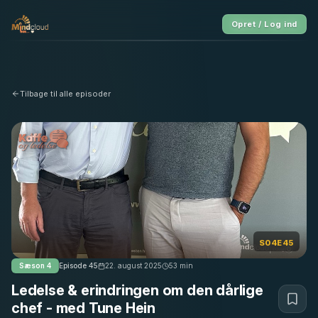
Opret / Log ind
Tilbage til alle episoder
S04E45
Sæson
4
Episode
45
22. august 2025
53
min
Ledelse & erindringen om den dårlige
chef - med Tune Hein