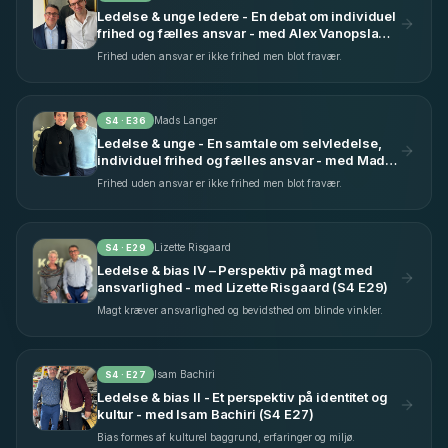
Ledelse & unge ledere - En debat om individuel
frihed og fælles ansvar - med Alex Vanopslagh
(S4 E30)
Frihed uden ansvar er ikke frihed men blot fravær.
Mads Langer
S
4
· E
36
Ledelse & unge - En samtale om selvledelse,
individuel frihed og fælles ansvar - med Mads
Langer (S4 E36)
Frihed uden ansvar er ikke frihed men blot fravær.
Lizette Risgaard
S
4
· E
29
Ledelse & bias IV – Perspektiv på magt med
ansvarlighed - med Lizette Risgaard (S4 E29)
Magt kræver ansvarlighed og bevidsthed om blinde vinkler.
Isam Bachiri
S
4
· E
27
Ledelse & bias II - Et perspektiv på identitet og
kultur - med Isam Bachiri (S4 E27)
Bias formes af kulturel baggrund, erfaringer og miljø.