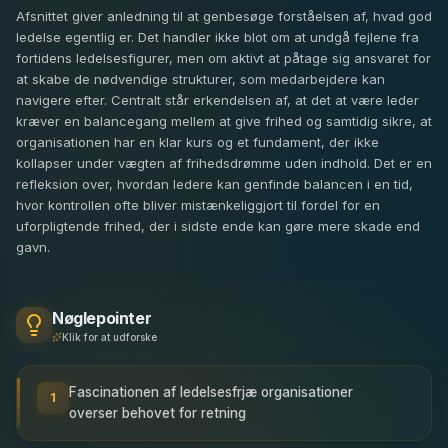
Afsnittet giver anledning til at genbesøge forståelsen af, hvad god
ledelse egentlig er. Det handler ikke blot om at undgå fejlene fra
fortidens ledelsesfigurer, men om aktivt at påtage sig ansvaret for
at skabe de nødvendige strukturer, som medarbejdere kan
navigere efter. Centralt står erkendelsen af, at det at være leder
kræver en balancegang mellem at give frihed og samtidig sikre, at
organisationen har en klar kurs og et fundament, der ikke
kollapser under vægten af frihedsdrømme uden indhold. Det er en
refleksion over, hvordan ledere kan genfinde balancen i en tid,
hvor kontrollen ofte bliver mistænkeliggjort til fordel for en
uforpligtende frihed, der i sidste ende kan gøre mere skade end
gavn.
Nøglepointer
Klik for at udforske
Fascinationen af ledelsesfrjæ organisationer
1
overser behovet for retning