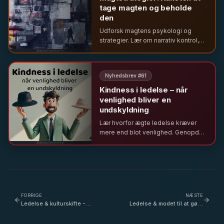
tage magten og beholde
den
Udforsk magtens psykologi og
strategier. Lær om narrativ kontrol,
relationel magt og hvordan ledere
bruger selvindsigt og etik til at
skabe inklusion og resultater.
Nyhedsbrev #
61
Kindness i ledelse – når
venlighed bliver en
undskyldning
Lær hvorfor ægte ledelse kræver
mere end blot venlighed. Genopdag
nej-hatten som en allieret for
integritet og undgå
konfliktundgåelse forklædt som
ledelse.
FORRIGE
NÆSTE
Ledelse & kulturskifte -
Ledelse & modet til at gøre
Hvad er frisættende, og
det anderledes - Hvad ville
hvad kan være
det egentlig kræve at gøre