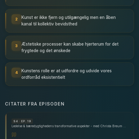
Kunst er ikke fjern og utilgængelig men en åben
2
kanal til kollektiv bevidsthed
Æstetiske processer kan skabe hjerterum for det
3
frygtede og det ønskede
Kunstens rolle er at udfordre og udvide vores
4
ordforråd eksistentielt
CITATER FRA EPISODEN
S
4
· EP. 19
Ledelse & bæredygtighedens transformative aspekter - med Christa Breum Amhøj & Morten Svalgaard Nielsen