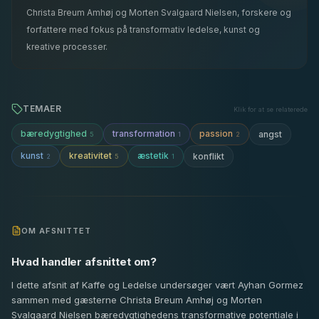
Christa Breum Amhøj og Morten Svalgaard Nielsen, forskere og
forfattere med fokus på transformativ ledelse, kunst og
kreative processer.
TEMAER
Klik for at se relaterede
bæredygtighed
transformation
passion
angst
5
1
2
kunst
kreativitet
æstetik
konflikt
2
5
1
OM AFSNITTET
Hvad handler afsnittet om?
I dette afsnit af Kaffe og Ledelse undersøger vært Ayhan Gormez
sammen med gæsterne Christa Breum Amhøj og Morten
Svalgaard Nielsen bæredygtighedens transformative potentiale i