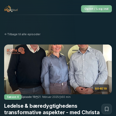
Opret / Log ind
Tilbage til alle episoder
S04E19
Sæson
4
Episode
19
21. februar 2025
60
min
Ledelse & bæredygtighedens
transformative aspekter - med Christa