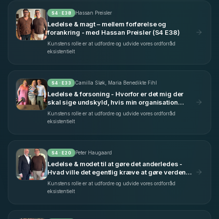
Hassan Preisler
S
4
· E
38
Ledelse & magt – mellem forførelse og
forankring - med Hassan Preisler (S4 E38)
Kunstens rolle er at udfordre og udvide vores ordforråd
eksistentielt
Camilla Sløk, Maria Benedikte Fihl
S
4
· E
33
Ledelse & forsoning - Hvorfor er det mig der
skal sige undskyld, hvis min organisation
begår fejl? - med Camilla Sløk & Maria
Kunstens rolle er at udfordre og udvide vores ordforråd
Benedikte Fihl (S4 E33)
eksistentielt
Peter Haugaard
S
4
· E
20
Ledelse & modet til at gøre det anderledes -
Hvad ville det egentlig kræve at gøre verden
bare en lille smule bedre? - med Peter
Kunstens rolle er at udfordre og udvide vores ordforråd
Haugaard (S4 E20)
eksistentielt