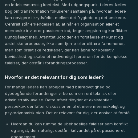
en ledelsesmæssig kontekst. Med udgangspunkt i deres fælles
bog om transformation fokuserer samtalen på, hvordan ledere
kan navigere i krydsfeltet mellem det frygtede og det ønskede.
Centralt står erkendelsen af, at når en organisation eller et
menneske inviterer passionen ind, følger angsten og konflikten
uundgåeligt med. Afsnittet udfolder en forståelse af kunst og
æstetiske processer, ikke som fjerne eller elitære fænomener,
men som praktiske redskaber, der kan åbne for kollektiv
bevidsthed og skabe et nødvendigt hjerterum for de komplekse
følelser, der opstår i forandringsprocesser.
Hvorfor er det relevant for dig som leder?
For mange ledere kan arbejdet med bæredygtighed og
dybdegående forandringer virke som en rent teknisk eller
administrativ øvelse. Dette afsnit tilbyder et eksistentielt
perspektiv, der løfter diskussionen til et mere menneskeligt og
psykodynamisk plan. Det er relevant for dig, der ønsker at forstå:
Hvordan du kan rumme de ubehagelige følelser som konflikt
og angst, der naturligt opstår i kølvandet på et passioneret
engagement.