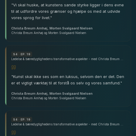
"
Vi skal huske, at kunstens sande styrke ligger i dens evne
til at udfordre vores grænser og hjælpe os med at udvide
vores sprog for livet.
"
Christa Breum Amhøj, Morten Svalgaard Nielsen
Christa Breum Amhøj og Morten Svalgaard Nielsen
S
4
· EP. 19
Ledelse & bæredygtighedens transformative aspekter - med Christa Breum Amhøj & Morten Svalgaard Nielsen
"
Kunst skal ikke ses som en luksus, selvom den er det. Den
er et vigtigt værktøj til at forstå os selv og vores samfund.
"
Christa Breum Amhøj, Morten Svalgaard Nielsen
Christa Breum Amhøj og Morten Svalgaard Nielsen
S
4
· EP. 19
Ledelse & bæredygtighedens transformative aspekter - med Christa Breum Amhøj & Morten Svalgaard Nielsen