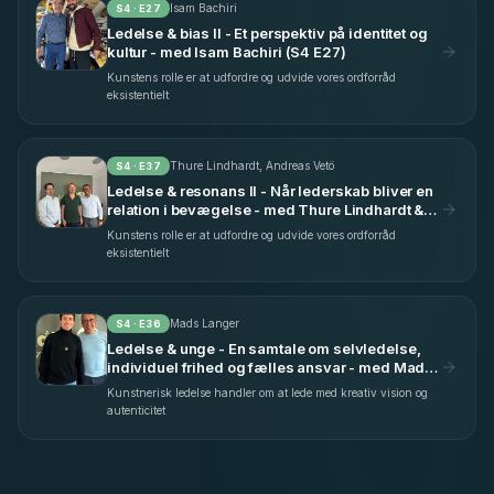
Isam Bachiri
S
4
· E
27
Ledelse & bias II - Et perspektiv på identitet og
kultur - med Isam Bachiri (S4 E27)
Kunstens rolle er at udfordre og udvide vores ordforråd
eksistentielt
Thure Lindhardt, Andreas Vetö
S
4
· E
37
Ledelse & resonans II - Når lederskab bliver en
relation i bevægelse - med Thure Lindhardt &
Andreas Vetö (S4 E37)
Kunstens rolle er at udfordre og udvide vores ordforråd
eksistentielt
Mads Langer
S
4
· E
36
Ledelse & unge - En samtale om selvledelse,
individuel frihed og fælles ansvar - med Mads
Langer (S4 E36)
Kunstnerisk ledelse handler om at lede med kreativ vision og
autenticitet