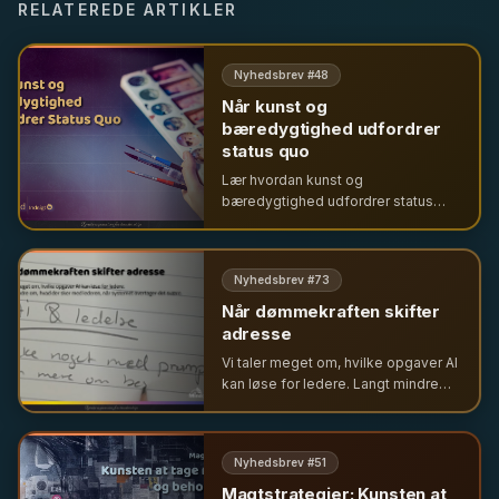
RELATEREDE ARTIKLER
Nyhedsbrev #
48
Når kunst og
bæredygtighed udfordrer
status quo
Lær hvordan kunst og
bæredygtighed udfordrer status
quo i ledelse. Få indsigt i
transformation, opgør med
ledelseshykleri og frygt, samt
Nyhedsbrev #
73
betydningen af et ægte
menneskesyn i organisationer.
Når dømmekraften skifter
adresse
Vi taler meget om, hvilke opgaver AI
kan løse for ledere. Langt mindre
om, hvad der sker med lederen, når
systemet overtager det svære.
Nyhedsbrev #
51
Magtstrategier: Kunsten at