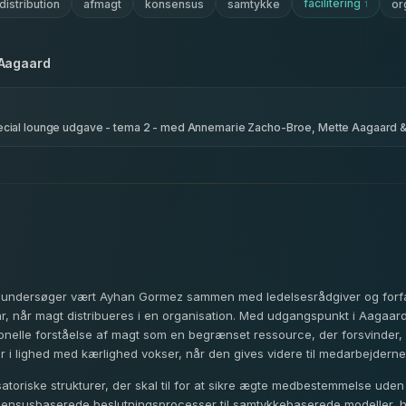
facilitering
istribution
afmagt
konsensus
samtykke
or
1
Aagaard
pecial lounge udgave - tema 2 - med Annemarie Zacho-Broe, Mette Aagaard 
lse undersøger vært Ayhan Gormez sammen med ledelsesrådgiver og forf
r, når magt distribueres i en organisation. Med udgangspunkt i Aagaa
onelle forståelse af magt som en begrænset ressource, der forsvinder, h
i lighed med kærlighed vokser, når den gives videre til medarbejderne
atoriske strukturer, der skal til for at sikre ægte medbestemmelse uden
nsensusbaserede beslutningsprocesser til samtykkebaserede modeller, hvo