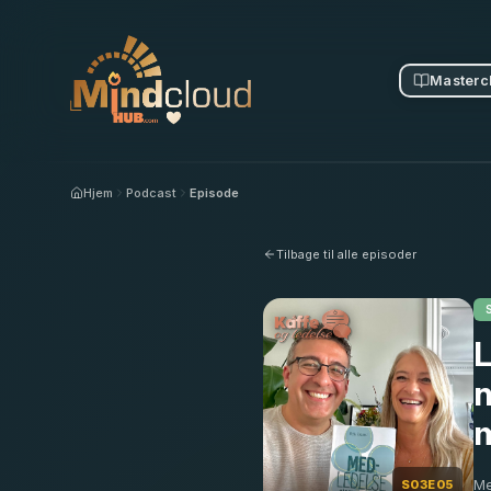
Masterc
Hjem
Podcast
Episode
Tilbage til alle episoder
L
n
Me
S03E05