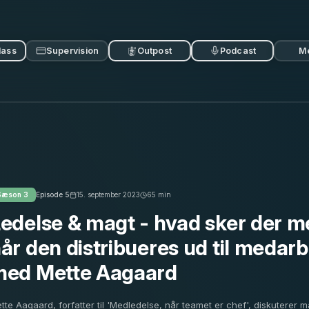
lass
Supervision
Outpost
Podcast
M
Sæson
3
Episode
5
15. september 2023
65
min
edelse & magt - hvad sker der 
år den distribueres ud til medar
med Mette Aagaard
tte Aagaard, forfatter til 'Medledelse, når teamet er chef', diskuterer 