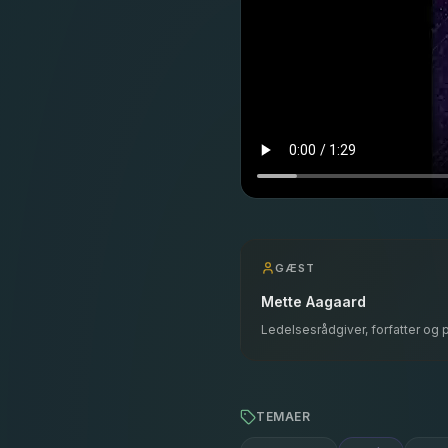
GÆST
Mette Aagaard
Ledelsesrådgiver, forfatter og 
TEMAER