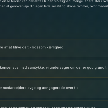
 disse teorier kan omsættes til den virkelighed, mange ledere står i hver
 med at genoverveje din egen ledelsesstil og skabe rammer, hvor medarb
re af at blive delt - ligesom kærlighed
 konsensus med samtykke: vi undersøger om der er god grund til
ør medarbejdere syge og uengagerede over tid
ducerer empati og evnen til at se andres perspektiver