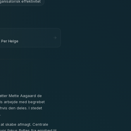
ganisatorisk effektivitet
& Per Helge
atter Mette Aagaard de
rds arbejde med begrebet
vis den deles. I stedet
.
 at skabe afmagt. Centrale
r fokus flyttes fra enighed til