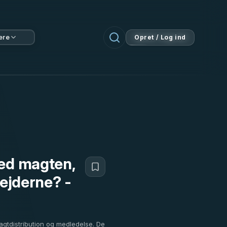
ere
Opret / Log ind
med magten,
bejderne? -
magtdistribution og medledelse. De