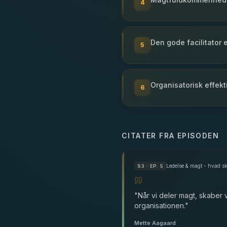
4
Den gode facilitator 
5
Organisatorisk effek
6
CITATER FRA EPISODEN
Ledelse & magt - hvad sk
S
3
· EP. 5
"
Når vi deler magt, skaber 
organisationen.
"
Mette Aagaard