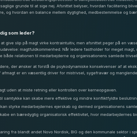
glige grunde til at sige nej. Afsnittet belyser, hvordan facilitering bliv
ere, og hvordan en balance mellem dygtighed, medbestemmelse og bæ
 dig som leder?
 give slip på magt virke kontraintuitiv, men afsnittet peger på en væsent
gtudøvelse: magtfuldkommenhed. Når ledere fastholder for meget magt, 
de både relationen til medarbejderne og organisationens samlede trivsel
r ledere, der ønsker at forstå de psykodynamiske konsekvenser af at ek
 afmagt er en væsentlig driver for mistrivsel, sygefravær og manglende 
gt uden at miste retning eller kontrollen over kerneopgaven.
 til samtykke kan skabe mere effektive og mindre konfliktfyldte beslutni
or kan styrke medarbejdernes ejerskab og dermed organisationens samle
abe en bæredygtig organisatorisk effektivitet, hvor medarbejdernes bid
aring fra blandt andet Novo Nordisk, BIG og den kommunale sektor i spil