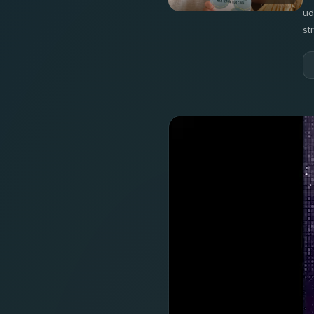
ud
st