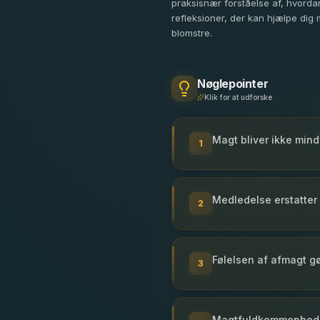
praksisnær forståelse af, hvordan
refleksioner, der kan hjælpe dig
blomstre.
Nøglepointer
Klik for at udforske
Magt bliver ikke mind
1
Medledelse erstatter
2
Følelsen af afmagt g
3
Magtfuldkommenhed re