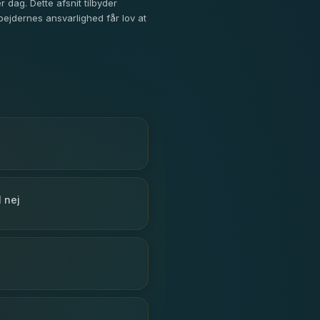
 dag. Dette afsnit tilbyder
ejdernes ansvarlighed får lov at
 nej