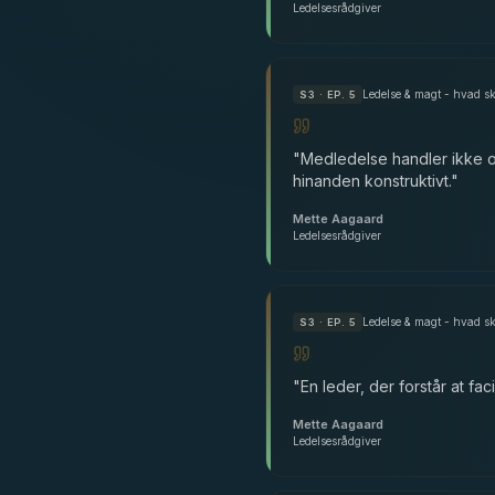
Ledelsesrådgiver
Ledelse & magt - hvad sk
S
3
· EP. 5
"
Medledelse handler ikke om
hinanden konstruktivt.
"
Mette Aagaard
Ledelsesrådgiver
Ledelse & magt - hvad sk
S
3
· EP. 5
"
En leder, der forstår at fa
Mette Aagaard
Ledelsesrådgiver