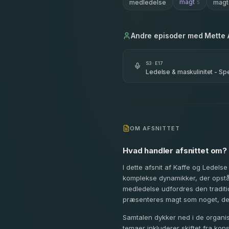
magt
medledelse
magtd
5
Andre episoder med
Mette 
S
3
· E
17
Ledelse & maskulinitet - S
OM AFSNITTET
Hvad handler afsnittet om?
I dette afsnit af Kaffe og Lede
komplekse dynamikker, der opstå
medledelse udfordres den traditi
præsenteres magt som noget, der 
Samtalen dykker ned i de organis
temaer inkluderer skiftet fra ko