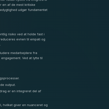
er en af de mest kritiske
redygtighed udgør fundamentet
lig risiko ved at holde fast i
reduceres evnen til empati og
.
skludere medarbejdere fra
engagement. Ved at lytte til
ngsprocesser.
de output.
rag er en integreret del af
, hvilket giver en nuanceret og