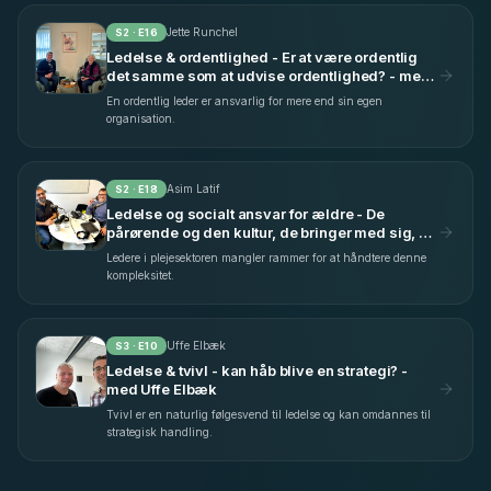
Jette Runchel
S
2
· E
16
Ledelse & ordentlighed - Er at være ordentlig
det samme som at udvise ordentlighed? - med
Jette Runchel (S2 E16)
En ordentlig leder er ansvarlig for mere end sin egen
organisation.
Asim Latif
S
2
· E
18
Ledelse og socialt ansvar for ældre - De
pårørende og den kultur, de bringer med sig, er
også af stor interesse at undersøge - med Asim
Ledere i plejesektoren mangler rammer for at håndtere denne
Latif (S2 E18)
kompleksitet.
Uffe Elbæk
S
3
· E
10
Ledelse & tvivl - kan håb blive en strategi? -
med Uffe Elbæk
Tvivl er en naturlig følgesvend til ledelse og kan omdannes til
strategisk handling.