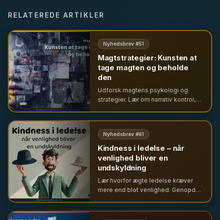
RELATEREDE ARTIKLER
Nyhedsbrev #
51
Magtstrategier: Kunsten at
tage magten og beholde
den
Udforsk magtens psykologi og
strategier. Lær om narrativ kontrol,
relationel magt og hvordan ledere
bruger selvindsigt og etik til at
skabe inklusion og resultater.
Nyhedsbrev #
61
Kindness i ledelse – når
venlighed bliver en
undskyldning
Lær hvorfor ægte ledelse kræver
mere end blot venlighed. Genopdag
nej-hatten som en allieret for
integritet og undgå
konfliktundgåelse forklædt som