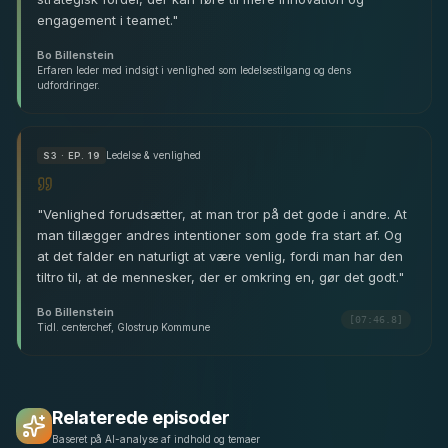
engagement i teamet.
"
Bo Billenstein
Erfaren leder med indsigt i venlighed som ledelsestilgang og dens
udfordringer.
Ledelse & venlighed
S
3
· EP. 19
"
Venlighed forudsætter, at man tror på det gode i andre. At
man tillægger andres intentioner som gode fra start af. Og
at det falder en naturligt at være venlig, fordi man har den
tiltro til, at de mennesker, der er omkring en, gør det godt.
"
Bo Billenstein
[07:46.8]
Tidl. centerchef, Glostrup Kommune
Relaterede episoder
Baseret på AI-analyse af indhold og temaer