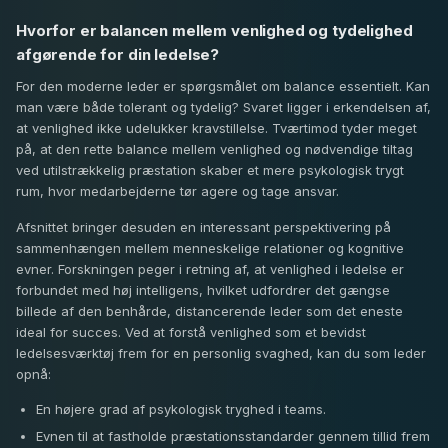
Hvorfor er balancen mellem venlighed og tydelighed
afgørende for din ledelse?
For den moderne leder er spørgsmålet om balance essentielt. Kan
man være både tolerant og tydelig? Svaret ligger i erkendelsen af,
at venlighed ikke udelukker kravstillelse. Tværtimod tyder meget
på, at den rette balance mellem venlighed og nødvendige tiltag
ved utilstrækkelig præstation skaber et mere psykologisk trygt
rum, hvor medarbejderne tør agere og tage ansvar.
Afsnittet bringer desuden en interessant perspektivering på
sammenhængen mellem menneskelige relationer og kognitive
evner. Forskningen peger i retning af, at venlighed i ledelse er
forbundet med høj intelligens, hvilket udfordrer det gængse
billede af den benhårde, distancerende leder som det eneste
ideal for succes. Ved at forstå venlighed som et bevidst
ledelsesværktøj frem for en personlig svaghed, kan du som leder
opnå:
En højere grad af psykologisk tryghed i teams.
Evnen til at fastholde præstationsstandarder gennem tillid frem