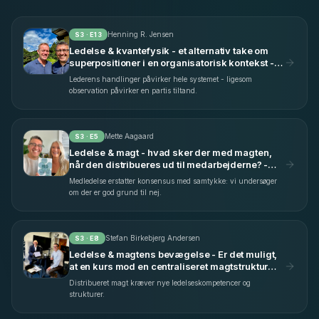
Henning R. Jensen
S
3
· E
13
Ledelse & kvantefysik - et alternativ take om
superpositioner i en organisatorisk kontekst -
med Henning R. Jensen (S3 E13)
Lederens handlinger påvirker hele systemet - ligesom
observation påvirker en partis tiltand.
Mette Aagaard
S
3
· E
5
Ledelse & magt - hvad sker der med magten,
når den distribueres ud til medarbejderne? -
med Mette Aagaard (S3 E5)
Medledelse erstatter konsensus med samtykke: vi undersøger
om der er god grund til nej.
Stefan Birkebjerg Andersen
S
3
· E
8
Ledelse & magtens bevægelse - Er det muligt,
at en kurs mod en centraliseret magtstruktur
kan føre til en længsel efter mere
Distribueret magt kræver nye ledelseskompetencer og
decentralisering? - med Stefan Birkebjerg
strukturer.
Andersen (S3 E8)