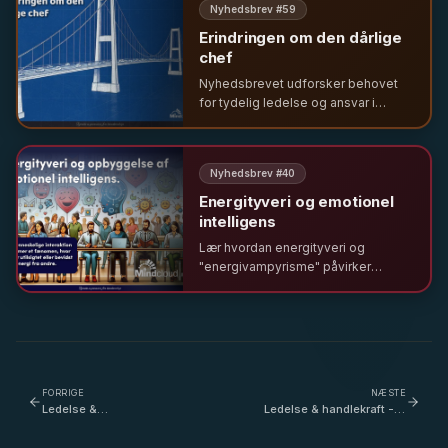
Nyhedsbrev #
59
ledelse.
Erindringen om den dårlige
chef
Nyhedsbrevet udforsker behovet
for tydelig ledelse og ansvar i
krisetider. Fra tekniske nedbrud til
hverdagens udfordringer – hvorfor
vi savner ledelse trods frygten for
Nyhedsbrev #
40
autoritet.
Energityveri og emotionel
intelligens
Lær hvordan energityveri og
"energivampyrisme" påvirker
arbejdspladsen. Få psykologiske
indblik fra Jung og Freud samt råd til
at sætte grænser med emotionel
intelligens.
FORRIGE
NÆSTE
Ledelse &
Ledelse & handlekraft - vi
socialbæredygtig leder -
taler om den dobbelte
Special lounge udgave -
dagsorden i det