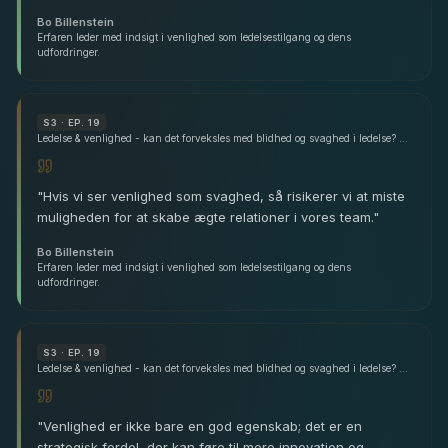
Bo Billenstein
Erfaren leder med indsigt i venlighed som ledelsestilgang og dens
udfordringer.
S
3
· EP. 19
Ledelse & venlighed - kan det forveksles med blidhed og svaghed i ledelse? - med Bo Billenstein
"
Hvis vi ser venlighed som svaghed, så risikerer vi at miste
muligheden for at skabe ægte relationer i vores team.
"
Bo Billenstein
Erfaren leder med indsigt i venlighed som ledelsestilgang og dens
udfordringer.
S
3
· EP. 19
Ledelse & venlighed - kan det forveksles med blidhed og svaghed i ledelse? - med Bo Billenstein
"
Venlighed er ikke bare en god egenskab; det er en
strategisk fordel, der kan føre til mere innovation og