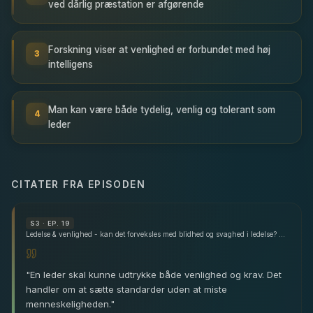
ved dårlig præstation er afgørende
Forskning viser at venlighed er forbundet med høj
3
intelligens
Man kan være både tydelig, venlig og tolerant som
4
leder
CITATER FRA EPISODEN
S
3
· EP. 19
Ledelse & venlighed - kan det forveksles med blidhed og svaghed i ledelse? - med Bo Billenstein
"
En leder skal kunne udtrykke både venlighed og krav. Det
handler om at sætte standarder uden at miste
menneskeligheden.
"