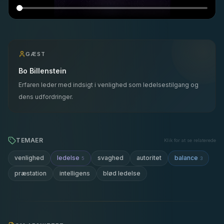
GÆST
Bo Billenstein
Erfaren leder med indsigt i venlighed som ledelsestilgang og
dens udfordringer.
TEMAER
Klik for at se relaterede
ledelse
balance
venlighed
svaghed
autoritet
5
3
præstation
intelligens
blød ledelse