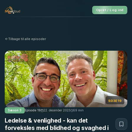
Opret / Log ind
Tilbage til alle episoder
S03E19
Sæson
3
Episode
19
22. december 2023
59
min
Ledelse & venlighed - kan det
forveksles med blidhed og svaghed i