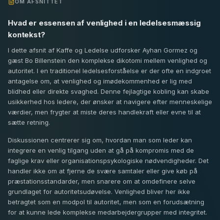
OM AFSNITTET
Hvad er essensen af venlighed i en ledelsesmæssig
kontekst?
I dette afsnit af Kaffe og Ledelse udforsker Ayhan Gormez og
gæst Bo Billenstein den komplekse dikotomi mellem venlighed og
autoritet. I en traditionel ledelsesforståelse er der ofte en indgroet
antagelse om, at venlighed og imødekommenhed er lig med
blidhed eller direkte svaghed. Denne fejlagtige kobling kan skabe
usikkerhed hos ledere, der ønsker at navigere efter menneskelige
værdier, men frygter at miste deres handlekraft eller evne til at
sætte retning.
Diskussionen centrerer sig om, hvordan man som leder kan
integrere en venlig tilgang uden at gå på kompromis med de
faglige krav eller organisationspsykologiske nødvendigheder. Det
handler ikke om at fjerne de svære samtaler eller give køb på
præstationsstandarder, men snarere om at omdefinere selve
grundlaget for autoritetsudøvelse. Venlighed bliver her ikke
betragtet som en modpol til autoritet, men som en forudsætning
for at kunne lede komplekse medarbejdergrupper med integritet.