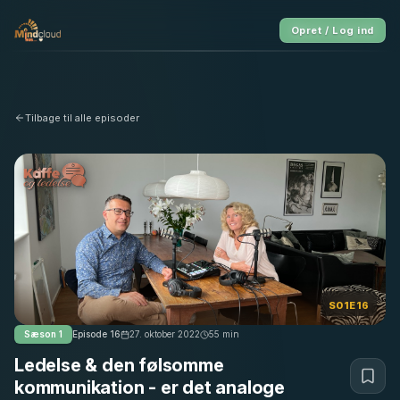
Opret / Log ind
Tilbage til alle episoder
S01E16
Sæson
1
Episode
16
27. oktober 2022
55
min
Ledelse & den følsomme
kommunikation - er det analoge