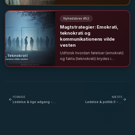
fornægtelse og konkurrence om
lidelse.
Nyhedsbrev #
52
Magtstrategier: Emokrati,
teknokrati og
kommunikationens vilde
vesten
Udforsk hvordan følelser (emokrati)
og fakta (teknokrati) brydes i
moderne ledelse. Lær om emotionel
taktik, disruptiv kommunikation og
de risikable gorilla-taktikker i din
formidling.
FORRIGE
NÆSTE
Ledelse & lige adgang -
Ledelse & politik II - Er
Inklusion er ikke for de få,
kommunerne nødt til at
men for alle - med
bruge frivilligheden mere?
Muneeza Rosendahl
- med Pernille Beckmann