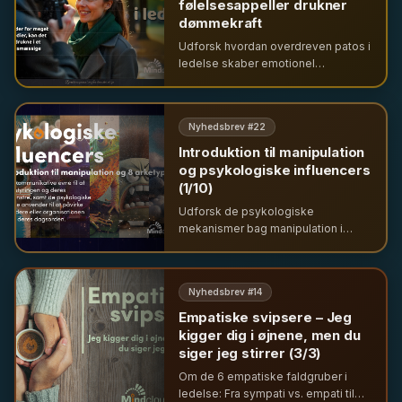
følelsesappeller drukner
dømmekraft
Udforsk hvordan overdreven patos i
ledelse skaber emotionel
udmattelse og dekobling mellem
top og bund. Få indsigt i balancen
mellem patos, logos og etos i din
Nyhedsbrev #
22
kommunikation.
Introduktion til manipulation
og psykologiske influencers
(1/10)
Udforsk de psykologiske
mekanismer bag manipulation i
ledelse. Lær hvordan ledere
påvirker medarbejdere bevidst og
ubevidst gennem kommunikation
Nyhedsbrev #
14
og kropssprog.
Empatiske svipsere – Jeg
kigger dig i øjnene, men du
siger jeg stirrer (3/3)
Om de 6 empatiske faldgruber i
ledelse: Fra sympati vs. empati til