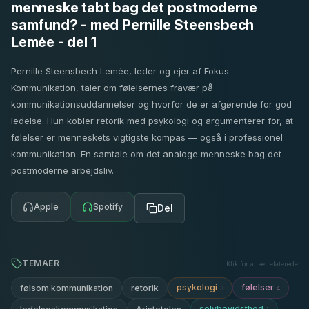
menneske tabt bag det postmoderne
samfund? - med Pernille Steensbech
Lemée - del 1
Pernille Steensbech Lemée, leder og ejer af Fokus
Kommunikation, taler om følelsernes fravær på
kommunikationsuddannelser og hvorfor de er afgørende for god
ledelse. Hun kobler retorik med psykologi og argumenterer for, at
følelser er menneskets vigtigste kompas — også i professionel
kommunikation. En samtale om det analoge menneske bag det
postmoderne arbejdsliv.
Apple
Spotify
Del
TEMAER
Klik for at se relaterede
psykologi
følelser
følsom kommunikation
retorik
3
4
selvbevidsthed