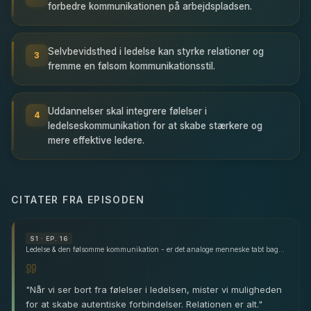
forbedre kommunikationen på arbejdspladsen.
Selvbevidsthed i ledelse kan styrke relationer og
3
fremme en følsom kommunikationsstil.
Uddannelser skal integrere følelser i
4
ledelseskommunikation for at skabe stærkere og
mere effektive ledere.
CITATER FRA EPISODEN
S
1
· EP. 16
Ledelse & den følsomme kommunikation - er det analoge menneske tabt bag det postmoderne samfund? - med Pernille Steensbech Lemée - del 1
"
Når vi ser bort fra følelser i ledelsen, mister vi muligheden
for at skabe autentiske forbindelser. Relationen er alt.
"