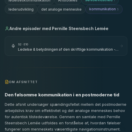
ledelseskommunikation
Aristoteles
1
kommunikation
lederudvikling
det analoge menneske
5
Andre episoder med
Pernille Steensbech Lemée
S
2
· E
10
Ledelse & betydningen af den skriftlige kommunikation -
kunsten om dens formidlingsevne, styrke og svagheder -
med Pernille Steensbech Lemée - del 2
OM AFSNITTET
Den følsomme kommunikation i en postmoderne tid
Dette afsnit undersøger spændingsfeltet mellem det postmoderne
arbejdslivs krav om effektivitet og det analoge menneskes behov
for autentisk tilstedeværelse. Gennem en samtale med Pernille
Steensbech Lemée udfoldes en forståelse af, hvordan følelser
fungerer som menneskets væsentligste navigationsinstrument.