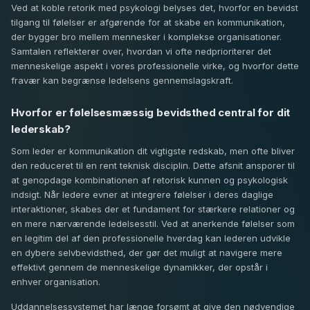
Ved at koble retorik med psykologi belyses det, hvorfor en bevidst
tilgang til følelser er afgørende for at skabe en kommunikation,
der bygger bro mellem mennesker i komplekse organisationer.
Samtalen reflekterer over, hvordan vi ofte nedprioriterer det
menneskelige aspekt i vores professionelle virke, og hvorfor dette
fravær kan begrænse ledelsens gennemslagskraft.
Hvorfor er følelsesmæssig bevidsthed central for dit
lederskab?
Som leder er kommunikation dit vigtigste redskab, men ofte bliver
den reduceret til en rent teknisk disciplin. Dette afsnit ansporer til
at genopdage kombinationen af retorisk kunnen og psykologisk
indsigt. Når ledere evner at integrere følelser i deres daglige
interaktioner, skabes der et fundament for stærkere relationer og
en mere nærværende ledelsesstil. Ved at anerkende følelser som
en legitim del af den professionelle hverdag kan lederen udvikle
en dybere selvbevidsthed, der gør det muligt at navigere mere
effektivt gennem de menneskelige dynamikker, der opstår i
enhver organisation.
Uddannelsessystemet har længe forsømt at give den nødvendige