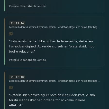
Pernille Steensbech Lemée
S
1
· EP. 16
Ledelse & den følsomme kommunikation - er det analoge menneske tabt bag det postmoderne samfund? - med Pernille Steensbech Lemée - del 1
"
Selvbevidsthed er ikke blot en ledelsesevne; det er en
livsnødvendighed. At kende sig selv er første skridt mod
bedre relationer.
"
Pernille Steensbech Lemée
S
1
· EP. 16
Ledelse & den følsomme kommunikation - er det analoge menneske tabt bag det postmoderne samfund? - med Pernille Steensbech Lemée - del 1
"
Retorik uden psykologi er som en rute uden kort. Vi skal
forstå mennesket bag ordene for at kommunikere
effektivt.
"