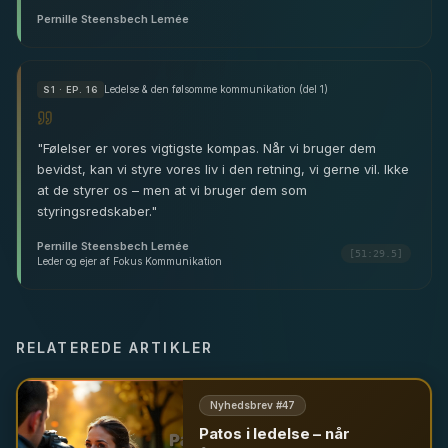
Pernille Steensbech Lemée
Ledelse & den følsomme kommunikation (del 1)
S
1
· EP. 16
"
Følelser er vores vigtigste kompas. Når vi bruger dem
bevidst, kan vi styre vores liv i den retning, vi gerne vil. Ikke
at de styrer os – men at vi bruger dem som
styringsredskaber.
"
Pernille Steensbech Lemée
[51:29.5]
Leder og ejer af Fokus Kommunikation
RELATEREDE ARTIKLER
Nyhedsbrev #
47
Patos i ledelse – når