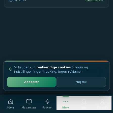
okt. 2025
Læs mere
Vi bruger kun
nødvendige cookies
til login og
indstillinger. Ingen tracking, ingen reklamer.
Acceptér
Nej tak
Hjem
Masterclass
Podcast
Mere
Søg
Min side