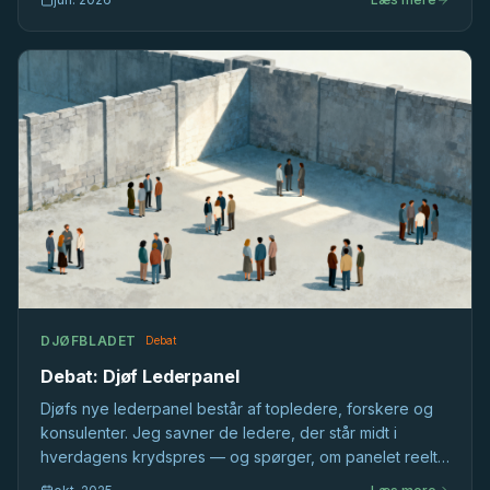
længe før stillingsopslaget bliver skrevet.
DJØFBLADET
Debat
Debat: Djøf Lederpanel
Djøfs nye lederpanel består af topledere, forskere og
konsulenter. Jeg savner de ledere, der står midt i
hverdagens krydspres — og spørger, om panelet reelt
inddrager eller blot bekræfter det, vi allerede ved.