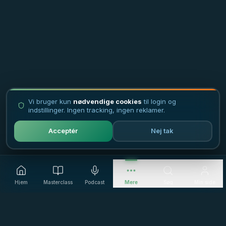
Vi bruger kun
nødvendige cookies
til login og
indstillinger. Ingen tracking, ingen reklamer.
Acceptér
Nej tak
Hjem
Masterclass
Podcast
Mere
Søg
Min side