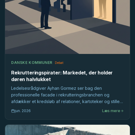
DANSKE KOMMUNER
Debat
Rekrutteringspirater: Markedet, der holder
døren halvlukket
Ledelsesrådgiver Ayhan Gormez ser bag den
professionelle facade i rekrutteringsbranchen og
afdækker et kredsløb af relationer, kartoteker og stille
selektion, der former det offentlige ledelsesmarked,
jun. 2026
Læs mere
længe før stillingsopslaget bliver skrevet.