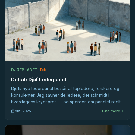
DJØFBLADET
Debat
Debat: Djøf Lederpanel
Djøfs nye lederpanel består af topledere, forskere og
konsulenter. Jeg savner de ledere, der står midt i
hverdagens krydspres — og spørger, om panelet reelt
inddrager eller blot bekræfter det, vi allerede ved.
okt. 2025
Læs mere