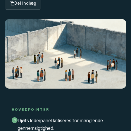
Del indlæg
HOVEDPOINTER
Djøfs lederpanel kritiseres for manglende
1
gennemsigtighed.