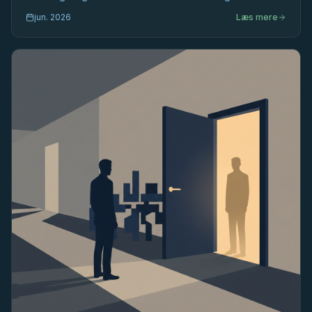
ignoreres i de flade danske hierarkier, bliver ledelse
jun. 2026
Læs mere
fattigere.