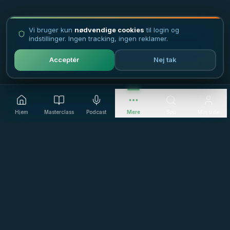
Vi bruger kun
nødvendige cookies
til login og
indstillinger. Ingen tracking, ingen reklamer.
Acceptér
Nej tak
Hjem
Masterclass
Podcast
Mere
Søg
Min side