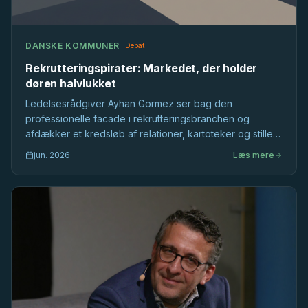
DANSKE KOMMUNER
Debat
Rekrutteringspirater: Markedet, der holder
døren halvlukket
Ledelsesrådgiver Ayhan Gormez ser bag den
professionelle facade i rekrutteringsbranchen og
afdækker et kredsløb af relationer, kartoteker og stille
selektion, der former det offentlige ledelsesmarked,
jun. 2026
Læs mere
længe før stillingsopslaget bliver skrevet.