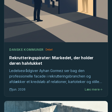
DANSKE KOMMUNER
Debat
Rekrutteringspirater: Markedet, der holder
døren halvlukket
Ledelsesrådgiver Ayhan Gormez ser bag den
professionelle facade i rekrutteringsbranchen og
afdækker et kredsløb af relationer, kartoteker og stille
selektion, der former det offentlige ledelsesmarked,
jun. 2026
Læs mere
længe før stillingsopslaget bliver skrevet.