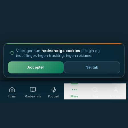
Vi bruger kun
nødvendige cookies
til login og
indstillinger. Ingen tracking, ingen reklamer.
Acceptér
Nej tak
Hjem
Masterclass
Podcast
Mere
Søg
Min side