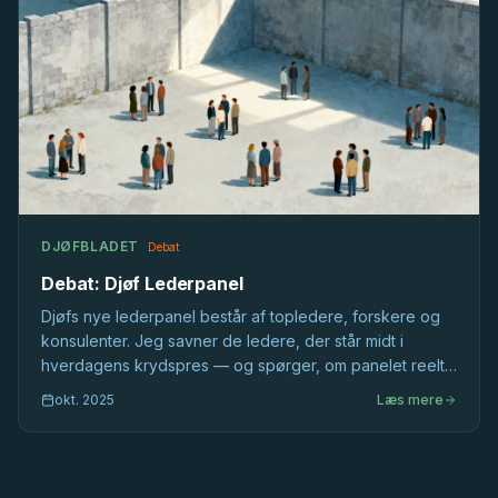
DJØFBLADET
Debat
Debat: Djøf Lederpanel
Djøfs nye lederpanel består af topledere, forskere og
konsulenter. Jeg savner de ledere, der står midt i
hverdagens krydspres — og spørger, om panelet reelt
inddrager eller blot bekræfter det, vi allerede ved.
okt. 2025
Læs mere