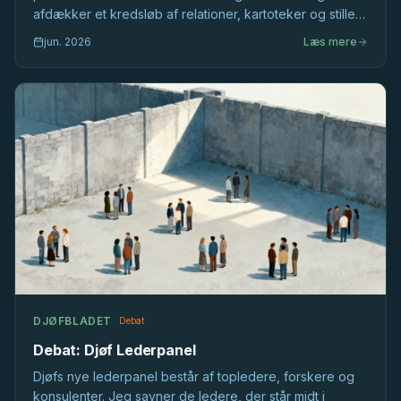
afdækker et kredsløb af relationer, kartoteker og stille
selektion, der former det offentlige ledelsesmarked,
jun. 2026
Læs mere
længe før stillingsopslaget bliver skrevet.
DJØFBLADET
Debat
Debat: Djøf Lederpanel
Djøfs nye lederpanel består af topledere, forskere og
konsulenter. Jeg savner de ledere, der står midt i