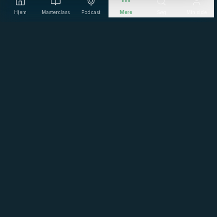
Hjem
Masterclass
Podcast
Mere
Søg
Min side
Masterclass i ledelse
·
Ledertrivsel
·
Vilkår
·
FAQ
·
Privatlivspolitik
·
Nyhedsbrev
·
Debatindlæg
·
Karriere
·
Sitemap
© 2026 POWERED BY MINDCLOUD. ALLE RETTIGHEDER FORBEHOLDES.