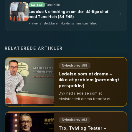
Tune Hein
S
4
· E
45
Ledelse & erindringen om den dårlige chef -
med Tune Hein (S4 E45)
Fravær af struktur er ikke det samme som frihed
RELATEREDE ARTIKLER
Nyhedsbrev #
58
Ledelse som et drama –
ikke et problem (personligt
perspektiv)
Dyk ned i ledelse som et
eksistentielt drama fremfor et
problem. Nyhedsbrevet udforsker
tro, tvivl og teater i Cirkusbygningen
med fokus på psykodynamisk
Nyhedsbrev #
62
indsigt og autentisk lederskab.
Tro, Tvivl og Teater –