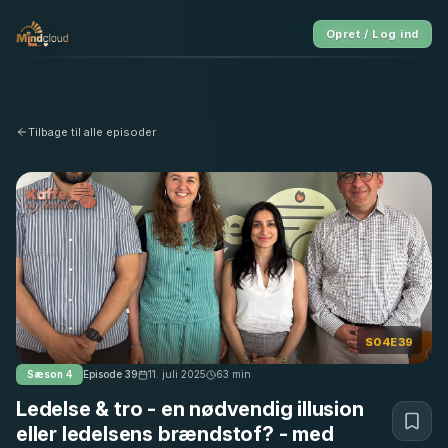
Opret / Log ind
Tilbage til alle episoder
S04E39
Sæson
4
Episode
39
11. juli 2025
63
min
Ledelse & tro - en nødvendig illusion
eller ledelsens brændstof? - med