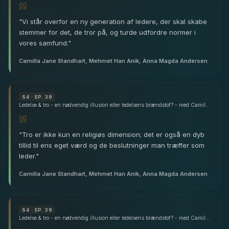
"
Vi står overfor en ny generation af ledere, der skal skabe
stemmer for det, de tror på, og turde udfordre normer i
vores samfund.
"
Camilla Jane Standhart, Mehmet Han Anik, Anna Magda Andersen
S
4
· EP. 39
Ledelse & tro - en nødvendig illusion eller ledelsens brændstof? - med Camilla Jane Standhart, Mehmet Han Anik & Anna Magda Andersen
"
Tro er ikke kun en religiøs dimension; det er også en dyb
tillid til ens eget værd og de beslutninger man træffer som
leder.
"
Camilla Jane Standhart, Mehmet Han Anik, Anna Magda Andersen
S
4
· EP. 39
Ledelse & tro - en nødvendig illusion eller ledelsens brændstof? - med Camilla Jane Standhart, Mehmet Han Anik & Anna Magda Andersen