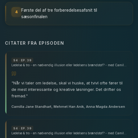
Første del af tre forberedelsesafsnit til
4
sæsonfinalen
CITATER FRA EPISODEN
S
4
· EP. 39
Ledelse & tro - en nødvendig illusion eller ledelsens brændstof? - med Camilla Jane Standhart, Mehmet Han Anik & Anna Magda Andersen
"
Når vi taler om ledelse, skal vi huske, at tvivl ofte fører til
de mest interessante og kreative løsninger. Det drifter os
fremad.
"
Camilla Jane Standhart, Mehmet Han Anik, Anna Magda Andersen
S
4
· EP. 39
Ledelse & tro - en nødvendig illusion eller ledelsens brændstof? - med Camilla Jane Standhart, Mehmet Han Anik & Anna Magda Andersen