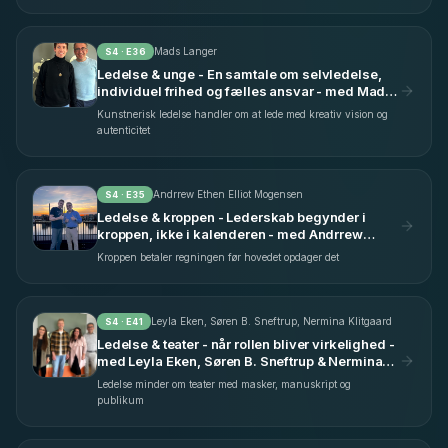
Mads Langer
S
4
· E
36
Ledelse & unge - En samtale om selvledelse,
individuel frihed og fælles ansvar - med Mads
Langer
Kunstnerisk ledelse handler om at lede med kreativ vision og
autenticitet
Andrrew Ethen Elliot Mogensen
S
4
· E
35
Ledelse & kroppen - Lederskab begynder i
kroppen, ikke i kalenderen - med Andrrew
Ethen Elliot Mogensen
Kroppen betaler regningen før hovedet opdager det
Leyla Eken, Søren B. Sneftrup, Nermina Klitgaard
S
4
· E
41
Ledelse & teater - når rollen bliver virkelighed -
med Leyla Eken, Søren B. Sneftrup & Nermina
Klitgaard
Ledelse minder om teater med masker, manuskript og
publikum