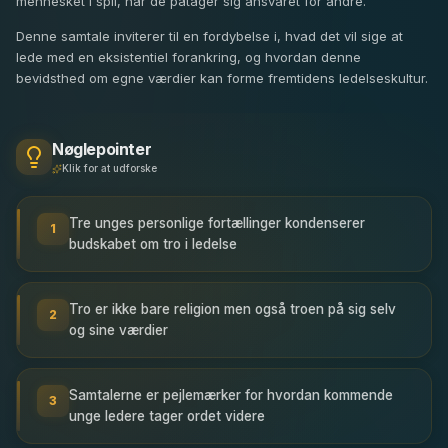
mennesket i spil, når de påtager sig ansvaret for andre.
Denne samtale inviterer til en fordybelse i, hvad det vil sige at
lede med en eksistentiel forankring, og hvordan denne
bevidsthed om egne værdier kan forme fremtidens ledelseskultur.
Nøglepointer
Klik for at udforske
Tre unges personlige fortællinger kondenserer
1
budskabet om tro i ledelse
Tro er ikke bare religion men også troen på sig selv
2
og sine værdier
Samtalerne er pejlemærker for hvordan kommende
3
unge ledere tager ordet videre