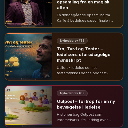
opsamling fra en magisk
aften
En dybdegående opsamling fra
Kaffe & Ledelses sæsonfinale i
Cirkusbygningen. Udforsk ledelse
gennem temaerne tro, tvivl og teater
sammen med førende eksperter og
Nyhedsbrev #
53
unge ledere.
Tro, Tvivl og Teater –
ledelsens uforudsigelige
manuskript
Udforsk ledelse som et
teaterstykke i denne podcast-
sæsonfinale. Vi ser på tro, tvivl og
bæredygtig ledelse, samt hvorfor
unge fravælger de klassiske
Nyhedsbrev #
69
lederroller.
Outpost – fortrop for en ny
bevægelse i ledelse
Historien bag Outpost som
ledernetværk: fra undring over
ledelse som position til