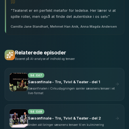
"
Teateret er en perfekt metafor for ledelse. Her lærer vi at
spille roller, men også at finde det autentiske i os selv.
"
Camilla Jane Standhart, Mehmet Han Anik, Anna Magda Andersen
Relaterede episoder
Baseret på AI-analyse af indhold og temaer
S
4
· E
47
Sæsonfinale - Tro, Tvivl & Teater - del 1
Sæsonfinalen i Cirkusbygningen samler sæsonens temaer i et
live-format
S
4
· E
48
Sæsonfinale - Tro, Tvivl & Teater - del 2
Anden akt bringer sæsonens temaer til en kulminering