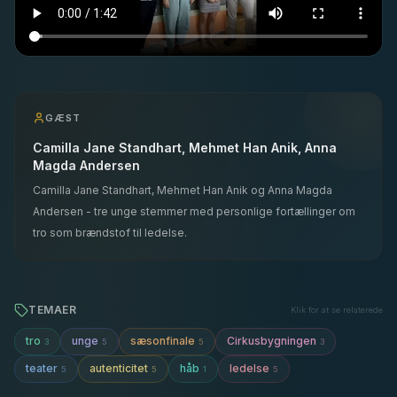
GÆST
Camilla Jane Standhart, Mehmet Han Anik, Anna
Magda Andersen
Camilla Jane Standhart, Mehmet Han Anik og Anna Magda
Andersen - tre unge stemmer med personlige fortællinger om
tro som brændstof til ledelse.
TEMAER
Klik for at se relaterede
tro
unge
sæsonfinale
Cirkusbygningen
3
5
5
3
teater
autenticitet
håb
ledelse
5
5
1
5