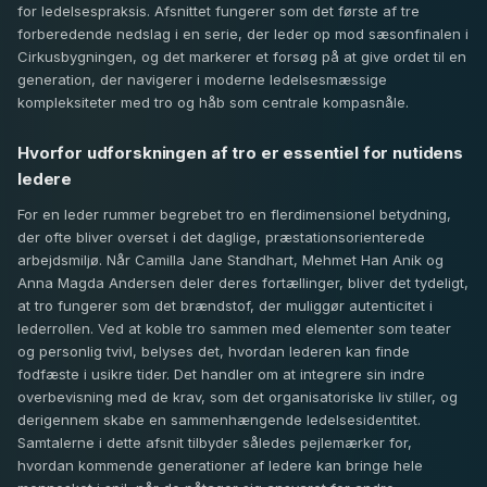
for ledelsespraksis. Afsnittet fungerer som det første af tre
forberedende nedslag i en serie, der leder op mod sæsonfinalen i
Cirkusbygningen, og det markerer et forsøg på at give ordet til en
generation, der navigerer i moderne ledelsesmæssige
kompleksiteter med tro og håb som centrale kompasnåle.
Hvorfor udforskningen af tro er essentiel for nutidens
ledere
For en leder rummer begrebet tro en flerdimensionel betydning,
der ofte bliver overset i det daglige, præstationsorienterede
arbejdsmiljø. Når Camilla Jane Standhart, Mehmet Han Anik og
Anna Magda Andersen deler deres fortællinger, bliver det tydeligt,
at tro fungerer som det brændstof, der muliggør autenticitet i
lederrollen. Ved at koble tro sammen med elementer som teater
og personlig tvivl, belyses det, hvordan lederen kan finde
fodfæste i usikre tider. Det handler om at integrere sin indre
overbevisning med de krav, som det organisatoriske liv stiller, og
derigennem skabe en sammenhængende ledelsesidentitet.
Samtalerne i dette afsnit tilbyder således pejlemærker for,
hvordan kommende generationer af ledere kan bringe hele