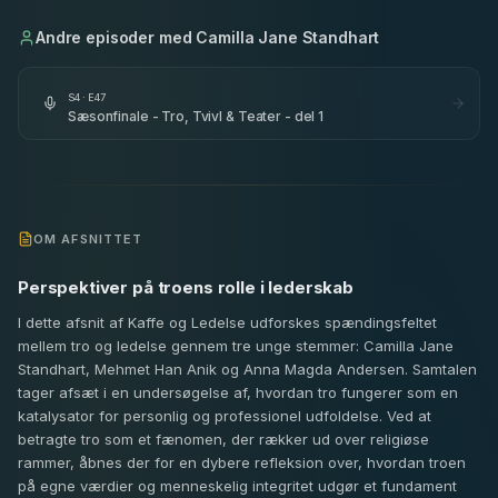
Andre episoder med
Camilla Jane Standhart
S
4
· E
47
Sæsonfinale - Tro, Tvivl & Teater - del 1
OM AFSNITTET
Perspektiver på troens rolle i lederskab
I dette afsnit af Kaffe og Ledelse udforskes spændingsfeltet
mellem tro og ledelse gennem tre unge stemmer: Camilla Jane
Standhart, Mehmet Han Anik og Anna Magda Andersen. Samtalen
tager afsæt i en undersøgelse af, hvordan tro fungerer som en
katalysator for personlig og professionel udfoldelse. Ved at
betragte tro som et fænomen, der rækker ud over religiøse
rammer, åbnes der for en dybere refleksion over, hvordan troen
på egne værdier og menneskelig integritet udgør et fundament