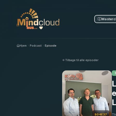
Masterc
Hjem
Podcast
Episode
Tilbage til alle episoder
L
e
L
Th
S04E37