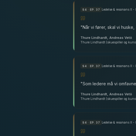
Ledelse & resonans II -
S
4
· EP. 37
"
Når vi fører, skal vi husk
Thure Lindhardt, Andreas Vetö
Thure Lindhardt (skuespiller og kunstn
Ledelse & resonans II -
S
4
· EP. 37
"
Som ledere må vi omfavne u
Thure Lindhardt, Andreas Vetö
Thure Lindhardt (skuespiller og kunstn
Ledelse & resonans II -
S
4
· EP. 37