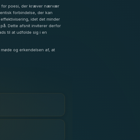
rm for poesi, der kræver nærvær
tentisk forbindelse, der kan
ffektivisering, idet det minder
å. Dette afsnit inviterer derfor
 til at udfolde sig i en
e møde og erkendelsen af, at