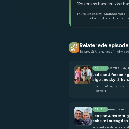
"
Resonans handler ikke bare
Thure Lindhardt, Andreas Vetö
Thure Lindhardt (skuespiller og kunstn
Relaterede episode
Baseret på AI-analyse af indhold o
Camilla Sløk, 
S
4
· E
33
Ledelse & forsoning 
sige undskyld, hvis
- med Camilla Sløk 
Lederen må tage ansvar for
E33)
ubekvemt
Anna Bjerre
S
2
· E
12
Ledelse & retfærdig
enkelte i mængden 
En stærkere stemme i ledel