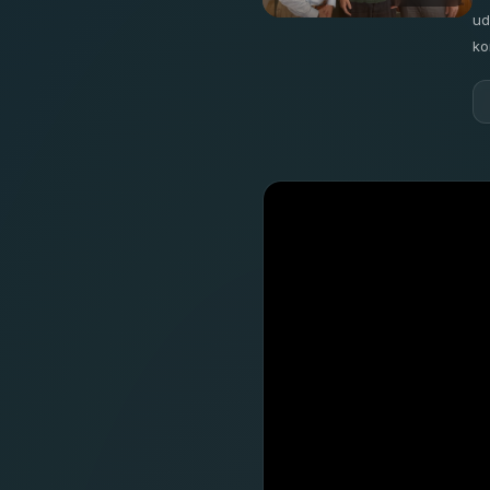
ud
ko