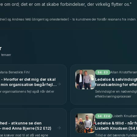
 om ord; det er om at skabe forbindelser, der virkelig flytter os.
"
er) og Andreas Vetö (dirigent og orkesterleder) - to kunstnere der forstår resonans fra inden.
r
g temaer
Maria Benedikte Fihl
Allan Kristofferse
S
4
· E
3
- Hvorfor er det mig der skal
Ledelse & selvindsigt
 min organisation begår fejl?
forudsætning for effe
& Maria Benedikte Fihl (S4
Kristoffersen (S4 E3)
 organisationens fejl også når det er
Selvindsigt er en nødvendighe
effektiviseringsprocesser
Lisbeth Knudse
S
4
· E
24
hed - at kunne se den
Ledelse & tillid - nå
- med Anna Bjerre (S2 E12)
Lisbeth Knudsen (S4
se kræver mod til at stå ved egne
Tillid er det bærende funda