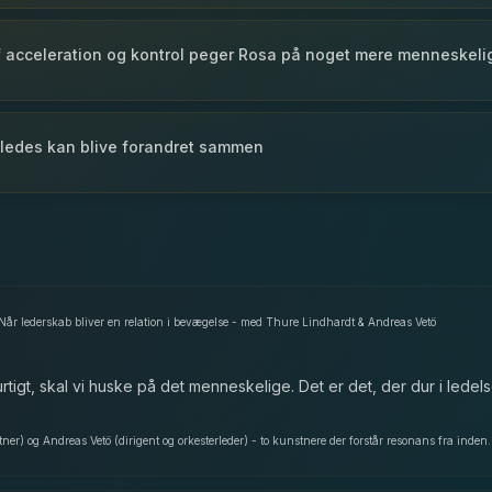
f acceleration og kontrol peger Rosa på noget mere menneskeli
 ledes kan blive forandret sammen
 Når lederskab bliver en relation i bevægelse - med Thure Lindhardt & Andreas Vetö
urtigt, skal vi huske på det menneskelige. Det er det, der dur i ledels
er) og Andreas Vetö (dirigent og orkesterleder) - to kunstnere der forstår resonans fra inden.