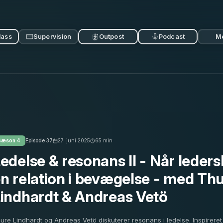
lass
Supervision
Outpost
Podcast
M
Sæson
4
Episode
37
27. juni 2025
65
min
edelse & resonans II - Når leders
n relation i bevægelse - med Th
indhardt & Andreas Vetö
ure Lindhardt og Andreas Vetö diskuterer resonans i ledelse. Inspirer