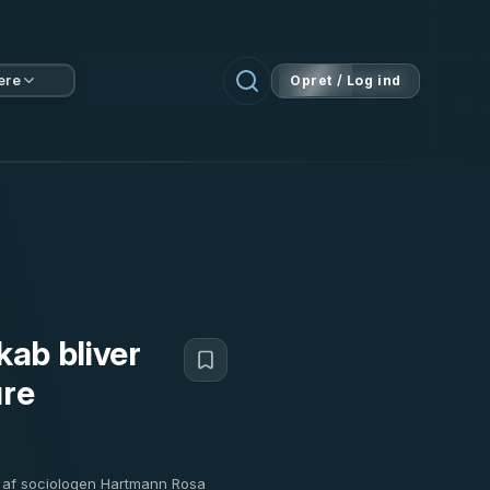
ere
Opret / Log ind
kab bliver
ure
et af sociologen Hartmann Rosa