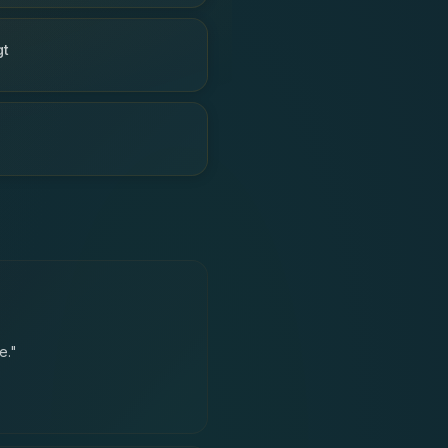
gt
e.
"