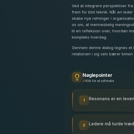
Ved at integrere perspektiver fra
frem for blot teknik. Når en lede
skabe nye retninger i organisati
os om, at menneskelig meningsskab
til en refleksion over, hvordan m
kompleks hverdag.
Gennem denne dialog tegnes et bi
relationen i sig selv bærer kimen t
Nøglepointer
Klik for at udforske
Resonans er en leven
1
Ledere må turde træde
2