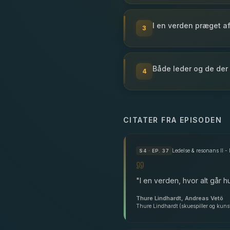
I en verden præget a
3
Både leder og de der
4
CITATER FRA EPISODEN
Ledelse & resonans II -
S
4
· EP. 37
"
I en verden, hvor alt går h
Thure Lindhardt, Andreas Vetö
Thure Lindhardt (skuespiller og kunstn