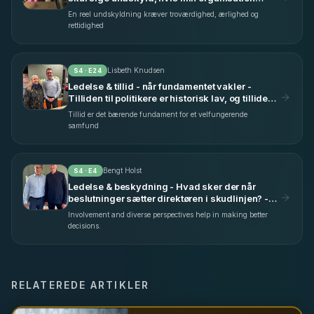
begår fejl? - med Camilla Sløk & Maria
En reel undskyldning kræver troværdighed, ærlighed og
Benedikte Fihl (S4 E33)
rettidighed
Lisbeth Knudsen
S
4
· E
24
Ledelse & tillid - når fundamentet vakler -
Tilliden til politikere er historisk lav, og tilliden
til offentlige instanser bevæger sig i en lige så
Tillid er det bærende fundament for et velfungerende
bekymrende retning - med Lisbeth Knudsen
samfund
(S4 E24)
Bengt Holst
S
4
· E
4
Ledelse & beskydning - Hvad sker der når
beslutninger sætter direktøren i skudlinjen? -
med Bengt Holst (S4 E4)
Involvement and diverse perspectives help in making better
decisions.
RELATEREDE ARTIKLER