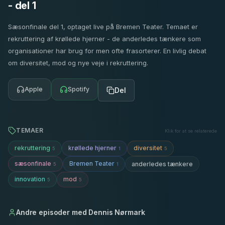
- del 1
Sæsonfinale del 1, optaget live på Bremen Teater. Temaet er
rekruttering af krøllede hjerner - de anderledes tænkere som
organisationer har brug for men ofte frasorterer. En livlig debat
om diversitet, mod og nye veje i rekruttering.
Apple
Spotify
Del
TEMAER
Klik for at se relaterede
rekruttering
krøllede hjerner
diversitet
5
1
5
sæsonfinale
Bremen Teater
anderledes tænkere
5
1
innovation
mod
5
5
Andre episoder med
Dennis Nørmark