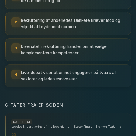
de har mest brug for
Rekruttering af anderledes tænkere kræver mod og
2
vilje til at bryde med normen
Diversitet i rekruttering handler om at vælge
3
komplementære kompetencer
Live-debat viser at emnet engagerer på tværs af
4
sektorer og ledelsesniveauer
CITATER FRA EPISODEN
S
3
· EP. 41
Ledelse & rekruttering af krøllede hjerner - Sæsonfinale - Bremen Teater - del 1