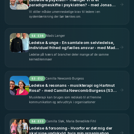
paradigmeskifte i psykiatrien? - med Jonas
Vennike Ditlevsen (S3 E25)
Vi stiller måske umenneskelige krav til ledere i en
systemtænkning der bør tænkes om.
Mads Langer
S
4
· E
36
Ledelse & unge - En samtale om selvledelse,
individuel frihed og fælles ansvar - med Mads
Langer (S4 E36)
Ledelse på tværs af brancher deler mange af de samme
kernedilemmaer
Camilla Newcomb Burgess
S
3
· E
12
Ledelse & resonans - musikterapi og Hartmut
Rosa? - med Camilla Newcomb Burgess (S3
E12)
Musikterapi kan bruges som redskab til at fremme
kommunikation og selvudtryk i organisationer
Camilla Sløk, Maria Benedikte Fihl
S
4
· E
33
Ledelse & forsoning - Hvorfor er det mig der
skal sige undskyld, hvis min organisation