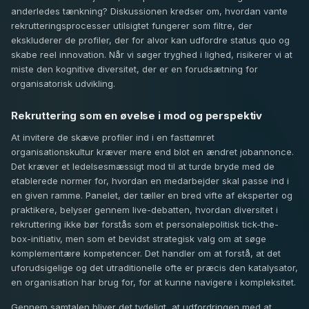
anderledes tænkning? Diskussionen kredser om, hvordan vante
rekrutteringsprocesser utilsigtet fungerer som filtre, der
ekskluderer de profiler, der for alvor kan udfordre status quo og
skabe reel innovation. Når vi søger tryghed i lighed, risikerer vi at
miste den kognitive diversitet, der er en forudsætning for
organisatorisk udvikling.
Rekruttering som en øvelse i mod og perspektiv
At invitere de skæve profiler ind i en fasttømret
organisationskultur kræver mere end blot en ændret jobannonce.
Det kræver et ledelsesmæssigt mod til at turde bryde med de
etablerede normer for, hvordan en medarbejder skal passe ind i
en given ramme. Panelet, der tæller en bred vifte af eksperter og
praktikere, belyser gennem live-debatten, hvordan diversitet i
rekruttering ikke bør forstås som et personalepolitisk tick-the-
box-initiativ, men som et bevidst strategisk valg om at søge
komplementære kompetencer. Det handler om at forstå, at det
uforudsigelige og det utraditionelle ofte er præcis den katalysator,
en organisation har brug for, for at kunne navigere i kompleksitet.
Gennem samtalen bliver det tydeligt, at udfordringen med at