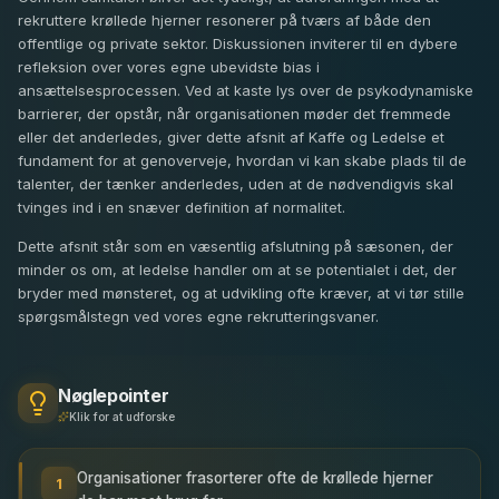
rekruttere krøllede hjerner resonerer på tværs af både den
offentlige og private sektor. Diskussionen inviterer til en dybere
refleksion over vores egne ubevidste bias i
ansættelsesprocessen. Ved at kaste lys over de psykodynamiske
barrierer, der opstår, når organisationen møder det fremmede
eller det anderledes, giver dette afsnit af Kaffe og Ledelse et
fundament for at genoverveje, hvordan vi kan skabe plads til de
talenter, der tænker anderledes, uden at de nødvendigvis skal
tvinges ind i en snæver definition af normalitet.
Dette afsnit står som en væsentlig afslutning på sæsonen, der
minder os om, at ledelse handler om at se potentialet i det, der
bryder med mønsteret, og at udvikling ofte kræver, at vi tør stille
spørgsmålstegn ved vores egne rekrutteringsvaner.
Nøglepointer
Klik for at udforske
Organisationer frasorterer ofte de krøllede hjerner
1