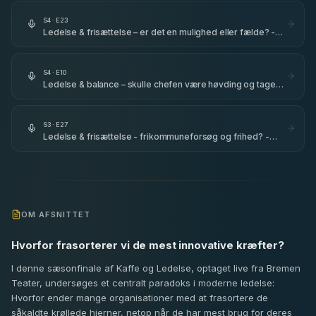
S
4
· E
23
Ledelse & frisættelse – er det en mulighed eller fælde? -
med Karsten Mellon, Dennis Nørmark & Kåre Svarre
Jacobsen
S
4
· E
10
Ledelse & balance – skulle chefen være høvding og tage
orlov fra idioti? - med Louise Sparf & Dennis Nørmark -
afsnit 100🇩🇰
S
3
· E
27
Ledelse & frisættelse - frikommuneforsøg og frihed? -
med Dennis Nørmark
OM AFSNITTET
Hvorfor frasorterer vi de mest innovative kræfter?
I denne sæsonfinale af Kaffe og Ledelse, optaget live fra Bremen
Teater, undersøges et centralt paradoks i moderne ledelse:
Hvorfor ender mange organisationer med at frasortere de
såkaldte krøllede hjerner, netop når de har mest brug for deres