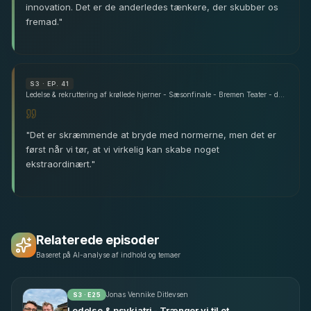
innovation. Det er de anderledes tænkere, der skubber os
fremad.
"
S
3
· EP. 41
Ledelse & rekruttering af krøllede hjerner - Sæsonfinale - Bremen Teater - del 1
"
Det er skræmmende at bryde med normerne, men det er
først når vi tør, at vi virkelig kan skabe noget
ekstraordinært.
"
Relaterede episoder
Baseret på AI-analyse af indhold og temaer
Jonas Vennike Ditlevsen
S
3
· E
25
Ledelse & psykiatri - Trænger vi til et