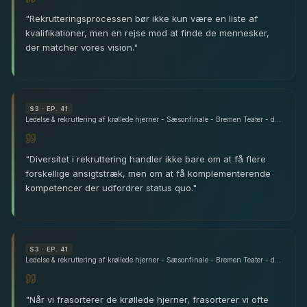
"
Rekrutteringsprocessen bør ikke kun være en liste af
kvalifikationer, men en rejse mod at finde de mennesker,
der matcher vores vision.
"
S
3
· EP. 41
Ledelse & rekruttering af krøllede hjerner - Sæsonfinale - Bremen Teater - del 1
"
Diversitet i rekruttering handler ikke bare om at få flere
forskellige ansigtstræk, men om at få komplementerende
kompetencer der udfordrer status quo.
"
S
3
· EP. 41
Ledelse & rekruttering af krøllede hjerner - Sæsonfinale - Bremen Teater - del 1
"
Når vi frasorterer de krøllede hjerner, frasorterer vi ofte