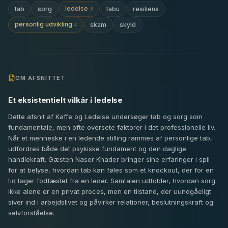
ledelse
tab
sorg
tabu
resiliens
5
personlig udvikling
skam
skyld
4
OM AFSNITTET
Et eksistentielt vilkår i ledelse
Dette afsnit af Kaffe og Ledelse undersøger tab og sorg som
fundamentale, men ofte oversete faktorer i det professionelle liv.
Når et menneske i en ledende stilling rammes af personlige tab,
udfordres både det psykiske fundament og den daglige
handlekraft. Gæsten Naser Khader bringer sine erfaringer i spil
for at belyse, hvordan tab kan føles som et knockout, der for en
tid tager fodfæstet fra en leder. Samtalen udfolder, hvordan sorg
ikke alene er en privat proces, men en tilstand, der uundgåeligt
siver ind i arbejdslivet og påvirker relationer, beslutningskraft og
selvforståelse.