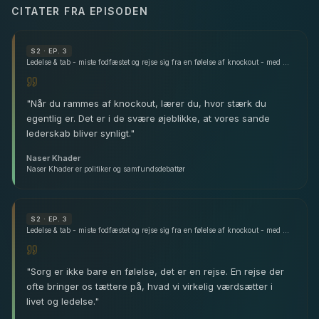
CITATER FRA EPISODEN
S
2
· EP. 3
Ledelse & tab - miste fodfæstet og rejse sig fra en følelse af knockout - med Naser Khader
"
Når du rammes af knockout, lærer du, hvor stærk du
egentlig er. Det er i de svære øjeblikke, at vores sande
lederskab bliver synligt.
"
Naser Khader
Naser Khader er politiker og samfundsdebattør
S
2
· EP. 3
Ledelse & tab - miste fodfæstet og rejse sig fra en følelse af knockout - med Naser Khader
"
Sorg er ikke bare en følelse, det er en rejse. En rejse der
ofte bringer os tættere på, hvad vi virkelig værdsætter i
livet og ledelse.
"