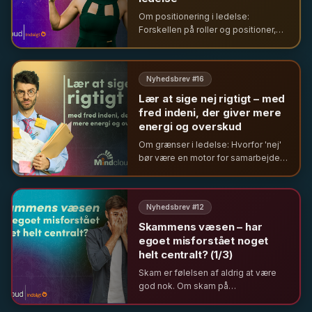
Om positionering i ledelse:
Forskellen på roller og positioner,
og hvordan den indre 'højtaler'
påvirker vores adfærd som ledere.
Nyhedsbrev #
16
Lær at sige nej rigtigt – med
fred indeni, der giver mere
energi og overskud
Om grænser i ledelse: Hvorfor 'nej'
bør være en motor for samarbejde
og et opgør med urealistiske
ambitioner.
Nyhedsbrev #
12
Skammens væsen – har
egoet misforstået noget
helt centralt? (1/3)
Skam er følelsen af aldrig at være
god nok. Om skam på
arbejdspladsen, skjulte dynamikker