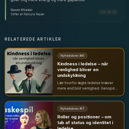
Naser Khader
[12:49.0]
Stifter af Palmyra Rejser
RELATEREDE ARTIKLER
Nyhedsbrev #
61
Kindness i ledelse – når
venlighed bliver en
undskyldning
Lær hvorfor ægte ledelse kræver
mere end blot venlighed. Genopdag
nej-hatten som en allieret for
integritet og undgå
konfliktundgåelse forklædt som
Nyhedsbrev #
17
ledelse.
Roller og positioner – om
tab af status og identitet i
ledelse