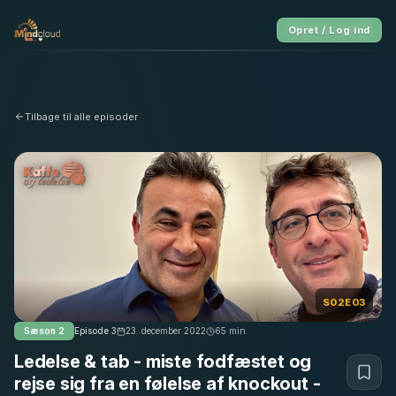
Opret / Log ind
Tilbage til alle episoder
S02E03
Sæson
2
Episode
3
23. december 2022
65
min
Ledelse & tab - miste fodfæstet og
rejse sig fra en følelse af knockout -