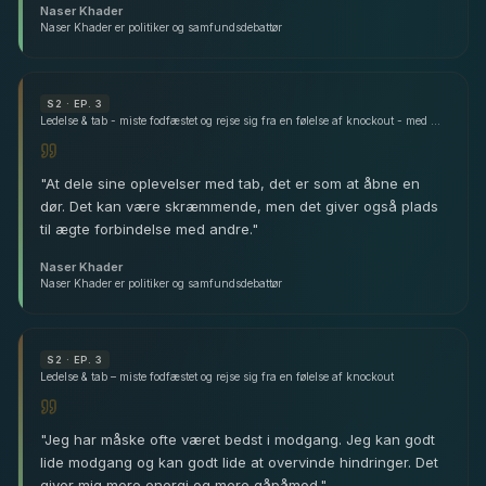
Naser Khader
Naser Khader er politiker og samfundsdebattør
S
2
· EP. 3
Ledelse & tab - miste fodfæstet og rejse sig fra en følelse af knockout - med Naser Khader
"
At dele sine oplevelser med tab, det er som at åbne en
dør. Det kan være skræmmende, men det giver også plads
til ægte forbindelse med andre.
"
Naser Khader
Naser Khader er politiker og samfundsdebattør
S
2
· EP. 3
Ledelse & tab – miste fodfæstet og rejse sig fra en følelse af knockout
"
Jeg har måske ofte været bedst i modgang. Jeg kan godt
lide modgang og kan godt lide at overvinde hindringer. Det
giver mig mere energi og mere gåpåmod.
"