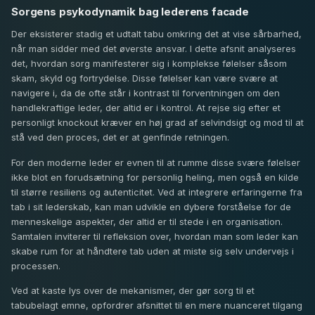
Sorgens psykodynamik bag lederens facade
Der eksisterer stadig et udtalt tabu omkring det at vise sårbarhed,
når man sidder med det øverste ansvar. I dette afsnit analyseres
det, hvordan sorg manifesterer sig i komplekse følelser såsom
skam, skyld og fortrydelse. Disse følelser kan være svære at
navigere i, da de ofte står i kontrast til forventningen om den
handlekraftige leder, der altid er i kontrol. At rejse sig efter et
personligt knockout kræver en høj grad af selvindsigt og mod til at
stå ved den proces, det er at genfinde retningen.
For den moderne leder er evnen til at rumme disse svære følelser
ikke blot en forudsætning for personlig heling, men også en kilde
til større resiliens og autenticitet. Ved at integrere erfaringerne fra
tab i sit lederskab, kan man udvikle en dybere forståelse for de
menneskelige aspekter, der altid er til stede i en organisation.
Samtalen inviterer til refleksion over, hvordan man som leder kan
skabe rum for at håndtere tab uden at miste sig selv undervejs i
processen.
Ved at kaste lys over de mekanismer, der gør sorg til et
tabubelagt emne, opfordrer afsnittet til en mere nuanceret tilgang