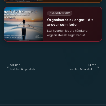
manglende ledelsesrum, trivsel og
behovet for et nyt manuskript til
fremtidens ledelse i Kaffe &
Nyhedsbrev #
42
Ledelse.
Organisatorisk angst – dit
ansvar som leder
Lær hvordan ledere håndterer
organisatorisk angst ved at
omfavne sårbarhed og
menneskelighed i en tid med
teknologisk forandring og fokus på
bæredygtighed.
FORRIGE
NÆSTE
Ledelse & ejerskab -
Ledelse & familieliv -
Magten til medarbejderne?
Hvilken rolle har ens
- med Rasmus Hangaard
familie, når man vælger
Balslev
den attraktive karrierevej
som leder? - med Mette
Hensel