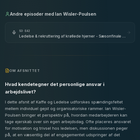
Andre episoder med
Ian Wisler-Poulsen
S
3
· E
42
Ledelse & rekruttering af krøllede hjerner - Sæsonfinale -
Bremen Teater - del 2
OM AFSNITTET
Hvad kendetegner det personlige ansvar i
arbejdslivet?
I dette afsnit af Kaffe og Ledelse udforskes spændingsfeltet
mellem individuel gejst og organisatoriske rammer. Ian Wisler-
Poulsen bringer et perspektiv på, hvordan medarbejderen kan
tage ejerskab over sin egen arbejdsdag. Ofte placeres ansvaret
for motivation og trivsel hos ledelsen, men diskussionen peger
på, at en væsentlig del af engagementet udspringer af det