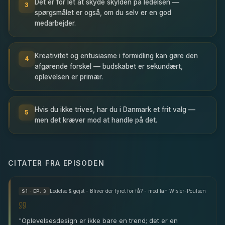
Det er for let at skyde skylden på ledelsen —
3
spørgsmålet er også, om du selv er en god
medarbejder.
Kreativitet og entusiasme i formidling kan gøre den
4
afgørende forskel — budskabet er sekundært,
oplevelsen er primær.
Hvis du ikke trives, har du i Danmark et frit valg —
5
men det kræver mod at handle på det.
CITATER FRA EPISODEN
Ledelse & gejst - Bliver der fyret for få? - med Ian Wisler-Poulsen
S
1
· EP. 3
"
Oplevelsesdesign er ikke bare en trend; det er en