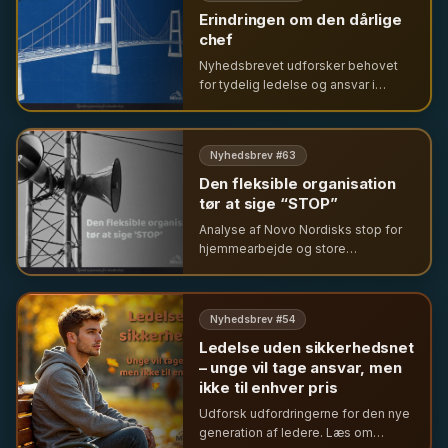
Erindringen om den dårlige
chef
Nyhedsbrevet udforsker behovet
for tydelig ledelse og ansvar i
krisetider. Fra tekniske nedbrud til
hverdagens udfordringer – hvorfor
vi savner ledelse trods frygten for
Nyhedsbrev #
63
autoritet.
Den fleksible organisation
tør at sige “STOP”
Analyse af Novo Nordisks stop for
hjemmearbejde og store
fyringsrunde. Vi ser på
ledelsesdilemmaet mellem
fleksibilitet og kontrol, når vækst
Nyhedsbrev #
54
afløses af usikkerhed og
strategiske ændringer.
Ledelse uden sikkerhedsnet
– unge vil tage ansvar, men
ikke til enhver pris
Udforsk udfordringerne for den nye
generation af ledere. Læs om