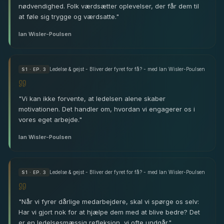
nødvendighed. Folk værdsætter oplevelser, der får dem til
at føle sig trygge og værdsatte.
"
Ian Wisler-Poulsen
Ledelse & gejst - Bliver der fyret for få? - med Ian Wisler-Poulsen
S
1
· EP. 3
"
Vi kan ikke forvente, at ledelsen alene skaber
motivationen. Det handler om, hvordan vi engagerer os i
vores eget arbejde.
"
Ian Wisler-Poulsen
Ledelse & gejst - Bliver der fyret for få? - med Ian Wisler-Poulsen
S
1
· EP. 3
"
Når vi fyrer dårlige medarbejdere, skal vi spørge os selv:
Har vi gjort nok for at hjælpe dem med at blive bedre? Det
er en ledelsesmæssig refleksion, vi ofte undgår.
"