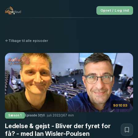
Opret / Log ind
Tilbage til alle episoder
S01E03
Sæson
1
Episode
3
8. juli 2022
57
min
Ledelse & gejst - Bliver der fyret for
få? - med Ian Wisler-Poulsen