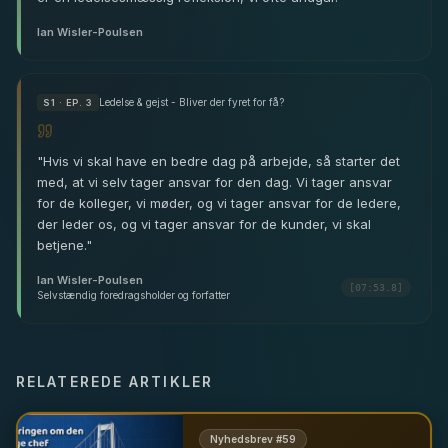
Ian Wisler-Poulsen
Ledelse & gejst - Bliver der fyret for få?
S
1
· EP. 3
"
Hvis vi skal have en bedre dag på arbejde, så starter det
med, at vi selv tager ansvar for den dag. Vi tager ansvar
for de kolleger, vi møder, og vi tager ansvar for de ledere,
der leder os, og vi tager ansvar for de kunder, vi skal
betjene.
"
Ian Wisler-Poulsen
[07:53.8]
Selvstændig foredragsholder og forfatter
RELATEREDE ARTIKLER
Nyhedsbrev #
59