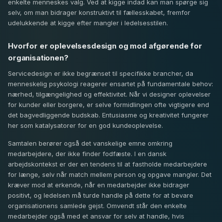
enkelte menneskes valg. Ved at kigge indad kan man spørge sig
selv, om man bidrager konstruktivt til fællesskabet, fremfor
udelukkende at kigge efter mangler i ledelsesstilen.
Hvorfor er oplevelsesdesign og mod afgørende for
organisationen?
Servicedesign er ikke begrænset til specifikke brancher, da
menneskelig psykologi reagerer ensartet på fundamentale behov:
nærhed, tilgængelighed og effektivitet. Når vi designer oplevelser
for kunder eller borgere, er selve formidlingen ofte vigtigere end
det bagvedliggende budskab. Entusiasme og kreativitet fungerer
her som katalysatorer for en god kundeoplevelse.
Samtalen berører også det vanskelige emne omkring
medarbejdere, der ikke finder fodfæste. I en dansk
arbejdskontekst er der en tendens til at fastholde medarbejdere
for længe, selv når match mellem person og opgave mangler. Det
kræver mod at erkende, når en medarbejder ikke bidrager
positivt, og ledelsen må turde handle på dette for at bevare
organisationens samlede gejst. Omvendt står den enkelte
medarbejder også med et ansvar for selv at handle, hvis