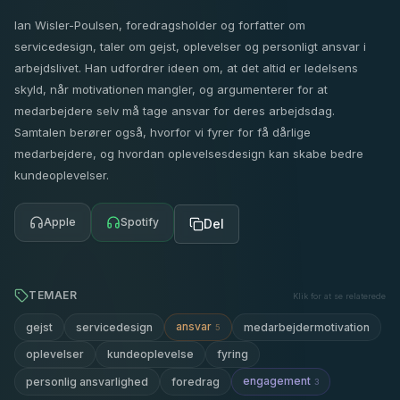
Ian Wisler-Poulsen, foredragsholder og forfatter om
servicedesign, taler om gejst, oplevelser og personligt ansvar i
arbejdslivet. Han udfordrer ideen om, at det altid er ledelsens
skyld, når motivationen mangler, og argumenterer for at
medarbejdere selv må tage ansvar for deres arbejdsdag.
Samtalen berører også, hvorfor vi fyrer for få dårlige
medarbejdere, og hvordan oplevelsesdesign kan skabe bedre
kundeoplevelser.
Apple
Spotify
Del
TEMAER
Klik for at se relaterede
ansvar
gejst
servicedesign
medarbejdermotivation
5
oplevelser
kundeoplevelse
fyring
engagement
personlig ansvarlighed
foredrag
3