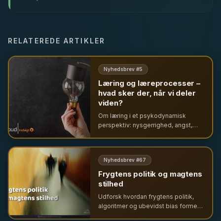
RELATEREDE ARTIKLER
Nyhedsbrev #
5
Læring og læreprocesser –
hvad sker der, når vi deler
viden?
Om læring i et psykodynamisk
perspektiv: nysgerrighed, angst,
containment og den
følelsesmæssige forankring af
læreprocesser i organisationer.
Nyhedsbrev #
67
Frygtens politik og magtens
stilhed
Udforsk hvordan frygtens politik,
algoritmer og ubevidst bias former
vores samfund og organisationer. En