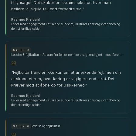
til lynsager. Det skaber en skræmmekultur, hvor man
hellere vil skjule fejl end forbedre sig.
"
Rasmus Kjeldahl
Leder med engagement i at skabe sunde fejlkulturer i omsorgsbranchen og
den offentlige sektor.
S
4
· EP. 9
Ledelse & fejlkultur - At lære fra fejl er nemmere sagt end gjort - med Rasmus Kjeldahl
"
Fejlkultur handler ikke kun om at anerkende fejl, men om
at skabe et rum, hvor læring er vigtigere end straf. Det
kræver mod at åbne op for usikkerhed.
"
Rasmus Kjeldahl
Leder med engagement i at skabe sunde fejlkulturer i omsorgsbranchen og
den offentlige sektor.
Ledelse og fejlkultur
S
4
· EP. 9