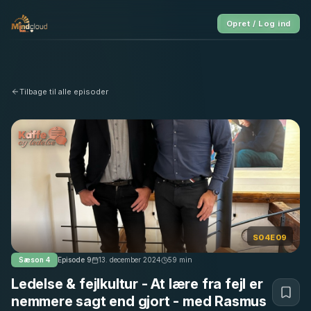
Opret / Log ind
Tilbage til alle episoder
S04E09
Sæson
4
Episode
9
13. december 2024
59
min
Ledelse & fejlkultur - At lære fra fejl er
nemmere sagt end gjort - med Rasmus