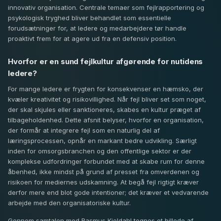
innovativ organisation. Centrale temaer som fejlrapportering og
psykologisk tryghed bliver behandlet som essentielle
forudsætninger for, at ledere og medarbejdere tør handle
proaktivt frem for at agere ud fra en defensiv position.
Hvorfor er en sund fejlkultur afgørende for nutidens
ledere?
For mange ledere er frygten for konsekvenser en hæmsko, der
kvæler kreativitet og risikovillighed. Når fejl bliver set som noget,
der skal skjules eller sanktioneres, skabes en kultur præget af
tilbageholdenhed. Dette afsnit belyser, hvorfor en organisation,
der formår at integrere fejl som en naturlig del af
læringsprocessen, opnår en markant bedre udvikling. Særligt
inden for omsorgsbranchen og den offentlige sektor er der
komplekse udfordringer forbundet med at skabe rum for denne
åbenhed, ikke mindst på grund af presset fra omverdenen og
risikoen for mediernes udskamning. At begå fejl rigtigt kræver
derfor mere end blot gode intentioner; det kræver et vedvarende
arbejde med den organisatoriske kultur.
Gennem samtalen med Rasmus Kjeldahl tegnes et billede af,