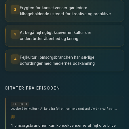
Frygten for konsekvenser gør ledere
2
tilbageholdende i stedet for kreative og proaktive
At begå fejl rigtigt kræver en kultur der
3
understøtter åbenhed og læring
Fejlkultur i omsorgsbranchen har særlige
4
udfordringer med mediernes udskamning
CITATER FRA EPISODEN
S
4
· EP. 9
Ledelse & fejlkultur - At lære fra fejl er nemmere sagt end gjort - med Rasmus Kjeldahl
"
I omsorgsbranchen kan konsekvenserne af fejl ofte blive