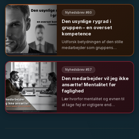
analyse af magt, selvcensur og
behovet for reel diversitet i ledelse.
Nyhedsbrev #
60
Den usynlige rygrad i
gruppen – en overset
kompetence
Udforsk betydningen af den stille
medarbejder som gruppens
usynlige rygrad. Læs om uformel
ledelse, Belbins teamroller og
hvordan man anerkender social
Nyhedsbrev #
57
sammenhængskraft i teamet.
Den medarbejder vil jeg ikke
ansætte! Mentalitet før
faglighed
Lær hvorfor mentalitet og evnen til
at tage fejl er vigtigere end
faglighed i rekruttering. Om ledelse i
den offentlige sektor og
betydningen af psykologisk
tryghed.