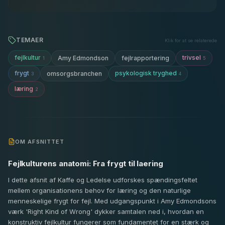
TEMAER
Klik for at se relaterede
fejlkultur
trivsel
Amy Edmondson
fejlrapportering
1
5
frygt
psykologisk tryghed
omsorgsbranchen
3
4
læring
2
OM AFSNITTET
Fejlkulturens anatomi: Fra frygt til laering
I dette afsnit af Kaffe og Ledelse udforskes spændingsfeltet
mellem organisationens behov for læring og den naturlige
menneskelige frygt for fejl. Med udgangspunkt i Amy Edmondsons
værk 'Right Kind of Wrong' dykker samtalen ned i, hvordan en
konstruktiv fejlkultur fungerer som fundamentet for en stærk og