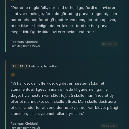
"
Der er jo nogle folk, der altid er heldige, fordi de inviterer
til at være heldige, fordi de går ud og prøver noget af, som
har en chance for at gå godt. Mens dem, der ofte oplever,
at de ikke er heldige, det er faktisk, fordi de har prøvet
meget lidt. Og de ikke inviterer heldet indenfor.
"
Rasmus Kjeldahl
00:05:32
Direktør, Børns Vilkår
Ledelse og fejlkultur
S
4
· EP. 9
"
Vi har det der offer-idé, og det er næsten sådan et
stammeritual, ligesom man offrede til guderne i gamle
dage, hvis høsten var slået fejl, så skulle man finde et dyr
eller et menneske, som skulle offres. Man skulle destruere
et eller andet for at zone denne skyld, der var blevet pålagt
stammen, eller systemet, eller styrelsen.
"
Rasmus Kjeldahl
00:37:17
Direktør, Børns Vilkår