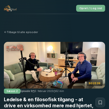
Opret / Log ind
Tilbage til alle episoder
S02E09
Sæson
2
Episode
9
3. februar 2023
52
min
Ledelse & en filosofisk tilgang - at
drive en virksomhed mere med hjertet,