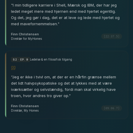
"
I min tidligere karriere i Shell, Mærsk og IBM, der har jeg
ledet meget mere med hjernen end med hjertet egentlig.
Og det, jeg gør i dag, det er at leve og lede med hjertet og
med mavefornemmelsen.
"
Finn Christensen
[22:37.5]
Direktør for MyHomes
Ledelse & en filosofisk tilgang
S
2
· EP. 9
"
Jeg er ikke i tvivl om, at der er en hårfin grænse mellem
det lidt halvpsykopatiske og det at lykkes med at være
iværksætter og selvstændig, fordi man skal virkelig have
troen, hvor andres tro giver op.
"
Finn Christensen
[09:06.7]
Direktør, My Homes