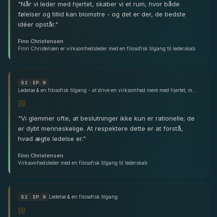
"
Når vi leder med hjertet, skaber vi et rum, hvor både
følelser og tillid kan blomstre - og det er der, de bedste
idéer opstår.
"
Finn Christensen
Finn Christensen er virksomhedsleder med en filosofisk tilgang til lederskab
S
2
· EP. 9
Ledelse & en filosofisk tilgang - at drive en virksomhed mere med hjertet, mavefornemmelsen og mindre med hjernen - med Finn Christensen
"
Vi glemmer ofte, at beslutninger ikke kun er rationelle; de
er dybt menneskelige. At respektere dette er at forstå,
hvad ægte ledelse er.
"
Finn Christensen
Virksomhedsleder med en filosofisk tilgang til lederskab
Ledelse & en filosofisk tilgang
S
2
· EP. 9