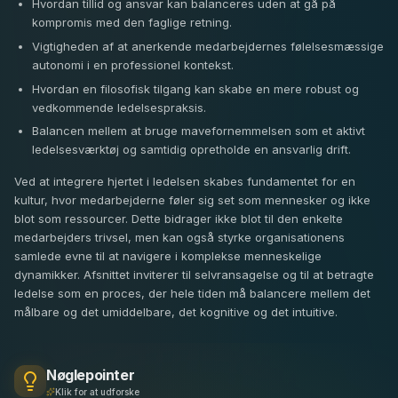
Hvordan tillid og ansvar kan balanceres uden at gå på
kompromis med den faglige retning.
Vigtigheden af at anerkende medarbejdernes følelsesmæssige
autonomi i en professionel kontekst.
Hvordan en filosofisk tilgang kan skabe en mere robust og
vedkommende ledelsespraksis.
Balancen mellem at bruge mavefornemmelsen som et aktivt
ledelsesværktøj og samtidig opretholde en ansvarlig drift.
Ved at integrere hjertet i ledelsen skabes fundamentet for en
kultur, hvor medarbejderne føler sig set som mennesker og ikke
blot som ressourcer. Dette bidrager ikke blot til den enkelte
medarbejders trivsel, men kan også styrke organisationens
samlede evne til at navigere i komplekse menneskelige
dynamikker. Afsnittet inviterer til selvransagelse og til at betragte
ledelse som en proces, der hele tiden må balancere mellem det
målbare og det umiddelbare, det kognitive og det intuitive.
Nøglepointer
Klik for at udforske