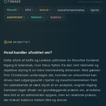
TEMAER
Klik for at se relaterede
filosofi
tillid
ansvar
mavefornemmelse
hjerte
2
5
5
autenticitet
følelser
ledelse
5
4
5
OM AFSNITTET
Hvad handler afsnittet om?
Dette afsnit af Kaffe og Ledelse udforsker en filosofisk funderet
tilgang til lederskab, hvor fokus flyttes fra den rent rationelle og
objektive styring til en mere menneskelig dimension. Med gæsten
Finn Christensen undersøges det, hvordan en virksomhed kan
drives med udgangspunkt i hjertet og mavefornemmelsen frem
for udelukkende at være styret af en analytisk, kognitiv tilgang.
Samtalen tager afsæt i en grundlæggende præmis om, at ledelse
ikke blot er en administrativ opgave, men en relationel praksis,
der kræver balance mellem tillid og ansvar.