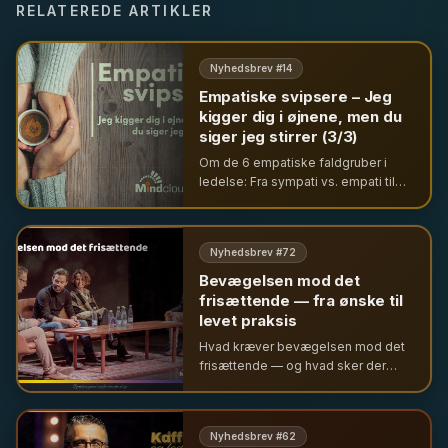
RELATEREDE ARTIKLER
Nyhedsbrev #
14
Empatiske svipsere – Jeg
kigger dig i øjnene, men du
siger jeg stirrer (3/3)
Om de 6 empatiske faldgruber i
ledelse: Fra sympati vs. empati til
fornægtelse og konkurrence om
lidelse.
Nyhedsbrev #
72
Bevægelsen mod det
frisættende — fra ønske til
levet praksis
Hvad kræver bevægelsen mod det
frisættende — og hvad sker der
med den, når omgivelserne skifter
form? En rejse gennem leder,
gruppe og organisation, med afsæt i
Nyhedsbrev #
62
Clever-historien.