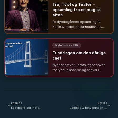
Tro, Tvivl og Teater –
opsamling fra en magisk
aften
En dybdegående opsamling fra
Kaffe & Ledelses sæsonfinale i
Cirkusbygningen. Udforsk ledelse
gennem temaerne tro, tvivl og teater
sammen med førende eksperter og
Nyhedsbrev #
59
unge ledere.
Erindringen om den dårlige
chef
Nyhedsbrevet udforsker behovet
for tydelig ledelse og ansvar i
krisetider. Fra tekniske nedbrud til
hverdagens udfordringer – hvorfor
vi savner ledelse trods frygten for
autoritet.
FORRIGE
NÆSTE
Ledelse & det indre
Ledelse & betydningen af
kompas - Hvad er ens
den skriftlige
rettesnor og kan man være
kommunikation - kunsten