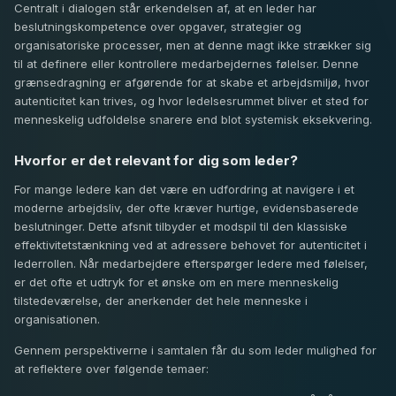
Centralt i dialogen står erkendelsen af, at en leder har
beslutningskompetence over opgaver, strategier og
organisatoriske processer, men at denne magt ikke strækker sig
til at definere eller kontrollere medarbejdernes følelser. Denne
grænsedragning er afgørende for at skabe et arbejdsmiljø, hvor
autenticitet kan trives, og hvor ledelsesrummet bliver et sted for
menneskelig udfoldelse snarere end blot systemisk eksekvering.
Hvorfor er det relevant for dig som leder?
For mange ledere kan det være en udfordring at navigere i et
moderne arbejdsliv, der ofte kræver hurtige, evidensbaserede
beslutninger. Dette afsnit tilbyder et modspil til den klassiske
effektivitetstænkning ved at adressere behovet for autenticitet i
lederrollen. Når medarbejdere efterspørger ledere med følelser,
er det ofte et udtryk for et ønske om en mere menneskelig
tilstedeværelse, der anerkender det hele menneske i
organisationen.
Gennem perspektiverne i samtalen får du som leder mulighed for
at reflektere over følgende temaer: