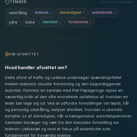
TEMAER
Klik for at se relaterede
ledelse
stereotyper
autenticitet
udstråling
5
1
5
identitet
fordomme
ydre
indre
4
3
OM AFSNITTET
Hvad handler afsnittet om?
Dette afsnit af Kaffe og Ledelse undersøger spændingsfeltet
mellem lederens visuelle fremtoning og den bagvedliggende
autoritet. Gennem en samtale med Piet Papageorge rejses en
væsentlig kritik af den ofte ensrettede opfattelse af, hvordan en
leder bør tage sig ud. Ved at udfordre forestillinger om tøjstil, hår
og personlig udstråling, belyser afsnittet, hvordan vi ubevidst
benytter os af stereotyper, når vi kategoriserer autoritetspersoner.
Samtalen bevæger sig væk fra den klassiske forestilling om
lederen i jakkesæt og mod et fokus på autenticitet som
fundamentet for troværdig ledelse.