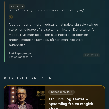
S
2
· EP. 4
Ledelse & udstråling – skal vi stoppe vores uniformerede tilgang?
"
Jeg tror, der er mere modstand i at pakke sig selv væk og
være i en udgave af sig selv, man ikke er. Det dræner for
meget. Hvis man hele tiden skal indstille sig efter en
andens moralske kompas, så kan man ikke være
autentisk.
"
Piet Papageorge
[09:47.2]
Senior Manager, EY
RELATEREDE ARTIKLER
Nyhedsbrev #
62
Tro, Tvivl og Teater –
opsamling fra en magisk
aften