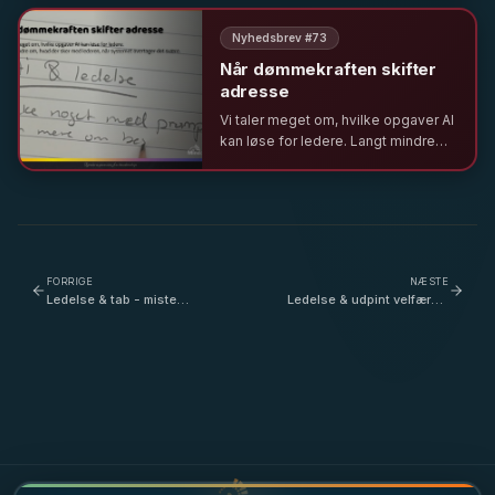
at distancere os fra vores
autentiske lederrolle.
Nyhedsbrev #
73
Når dømmekraften skifter
adresse
Vi taler meget om, hvilke opgaver AI
kan løse for ledere. Langt mindre
om, hvad der sker med lederen, når
systemet overtager det svære.
FORRIGE
NÆSTE
Ledelse & tab - miste
Ledelse & udpint velfærd -
fodfæstet og rejse sig fra
en systematisk
en følelse af knockout -
underfinansering og
med Naser Khader
psykologisk utryghed i det
offentlige - med Susanne
Ekman - del 1