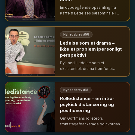
En dybdegående opsamling fra
Kaffe & Ledelses sæsonfinale i
Cirkusbygningen. Udforsk ledelse
gennem temaerne tro, tvivl og teater
sammen med førende eksperter og
Nyhedsbrev #
58
unge ledere.
Ledelse som et drama –
ikke et problem (personligt
perspektiv)
Dyk ned i ledelse som et
eksistentielt drama fremfor et
problem. Nyhedsbrevet udforsker
tro, tvivl og teater i Cirkusbygningen
med fokus på psykodynamisk
Nyhedsbrev #
18
indsigt og autentisk lederskab.
Rolledistance – en intra-
psykisk distancering og
positionering
Om Goffmans rolleteori,
frontstage/backstage og hvordan
sociale forventninger presser os til