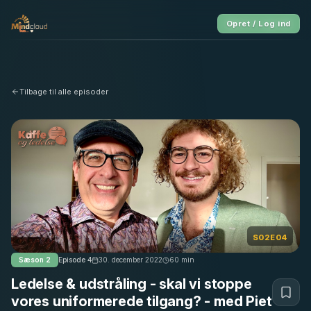
Opret / Log ind
Tilbage til alle episoder
S02E04
Sæson
2
Episode
4
30. december 2022
60
min
Ledelse & udstråling - skal vi stoppe
vores uniformerede tilgang? - med Piet