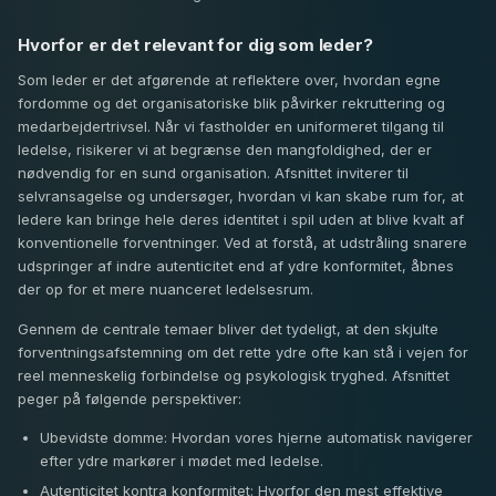
Hvorfor er det relevant for dig som leder?
Som leder er det afgørende at reflektere over, hvordan egne
fordomme og det organisatoriske blik påvirker rekruttering og
medarbejdertrivsel. Når vi fastholder en uniformeret tilgang til
ledelse, risikerer vi at begrænse den mangfoldighed, der er
nødvendig for en sund organisation. Afsnittet inviterer til
selvransagelse og undersøger, hvordan vi kan skabe rum for, at
ledere kan bringe hele deres identitet i spil uden at blive kvalt af
konventionelle forventninger. Ved at forstå, at udstråling snarere
udspringer af indre autenticitet end af ydre konformitet, åbnes
der op for et mere nuanceret ledelsesrum.
Gennem de centrale temaer bliver det tydeligt, at den skjulte
forventningsafstemning om det rette ydre ofte kan stå i vejen for
reel menneskelig forbindelse og psykologisk tryghed. Afsnittet
peger på følgende perspektiver:
Ubevidste domme: Hvordan vores hjerne automatisk navigerer
efter ydre markører i mødet med ledelse.
Autenticitet kontra konformitet: Hvorfor den mest effektive