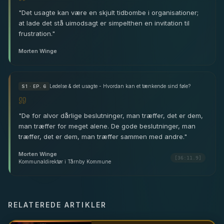
"
Det usagte kan være en skjult tidbombe i organisationer;
at lade det stå uimodsagt er simpelthen en invitation til
frustration.
"
Morten Winge
Ledelse & det usagte - Hvordan kan et tænkende sind føle?
S
1
· EP. 6
"
De for alvor dårlige beslutninger, man træffer, det er dem,
man træffer for meget alene. De gode beslutninger, man
træffer, det er dem, man træffer sammen med andre.
"
Morten Winge
[36:11.9]
Kommunaldirektør i Tårnby Kommune
RELATEREDE ARTIKLER