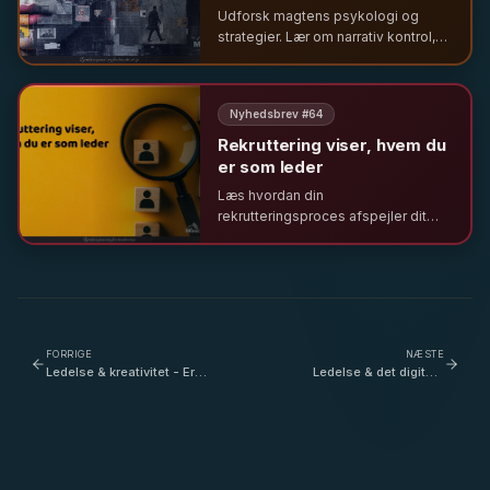
Udforsk magtens psykologi og
strategier. Lær om narrativ kontrol,
relationel magt og hvordan ledere
bruger selvindsigt og etik til at
skabe inklusion og resultater.
Nyhedsbrev #
64
Rekruttering viser, hvem du
er som leder
Læs hvordan din
rekrutteringsproces afspejler dit
lederskab og organisationens
værdier. Få indsigt i værdibaseret
rekruttering og vigtigheden af en
værdig proces for alle.
FORRIGE
NÆSTE
Ledelse & kreativitet - Er
Ledelse & det digitale
kreativitet en
arbejdsliv - hvorfor er det
nødvendighed for at løse
vigtigt med en
svære projekter, hvor det
organisatorisk fælles
kalder på de vilde ideer? -
grundrytme? - med Signe
med Christine Brønnum-
Bjørg Lyck
Johansen