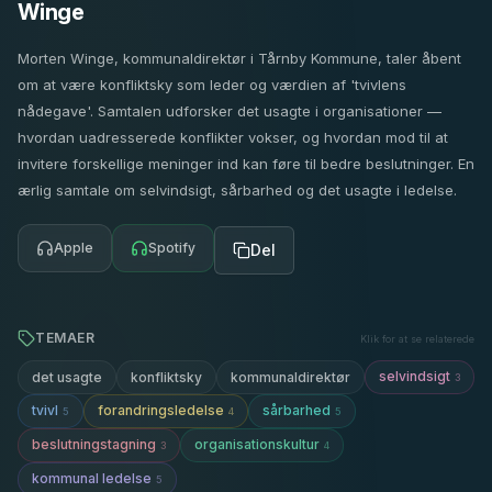
Winge
Morten Winge, kommunaldirektør i Tårnby Kommune, taler åbent
om at være konfliktsky som leder og værdien af 'tvivlens
nådegave'. Samtalen udforsker det usagte i organisationer —
hvordan uadresserede konflikter vokser, og hvordan mod til at
invitere forskellige meninger ind kan føre til bedre beslutninger. En
ærlig samtale om selvindsigt, sårbarhed og det usagte i ledelse.
Apple
Spotify
Del
TEMAER
Klik for at se relaterede
selvindsigt
det usagte
konfliktsky
kommunaldirektør
3
tvivl
forandringsledelse
sårbarhed
5
4
5
beslutningstagning
organisationskultur
3
4
kommunal ledelse
5