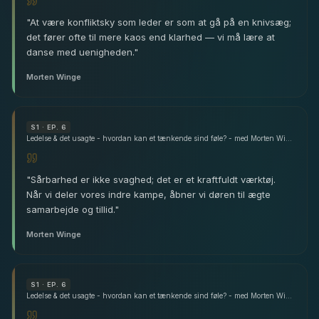
"
At være konfliktsky som leder er som at gå på en knivsæg;
det fører ofte til mere kaos end klarhed — vi må lære at
danse med uenigheden.
"
Morten Winge
S
1
· EP. 6
Ledelse & det usagte - hvordan kan et tænkende sind føle? - med Morten Winge
"
Sårbarhed er ikke svaghed; det er et kraftfuldt værktøj.
Når vi deler vores indre kampe, åbner vi døren til ægte
samarbejde og tillid.
"
Morten Winge
S
1
· EP. 6
Ledelse & det usagte - hvordan kan et tænkende sind føle? - med Morten Winge