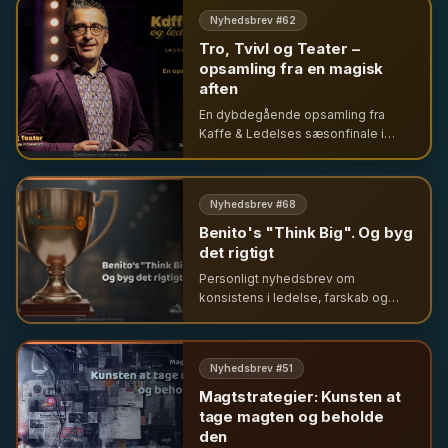
Nyhedsbrev #
62
Tro, Tvivl og Teater –
opsamling fra en magisk
aften
En dybdegående opsamling fra
Kaffe & Ledelses sæsonfinale i
Cirkusbygningen. Udforsk ledelse
gennem temaerne tro, tvivl og teater
sammen med førende eksperter og
Nyhedsbrev #
68
unge ledere.
Benito's "Think Big". Og byg
det rigtigt
Personligt nyhedsbrev om
konsistens i ledelse, farskab og
skabelsen af Mindcloud HUB – og
hvorfor frisættelse skal hvile på
grundlæggende antagelser om
Nyhedsbrev #
51
mennesket og magt.
Magtstrategier: Kunsten at
tage magten og beholde
den