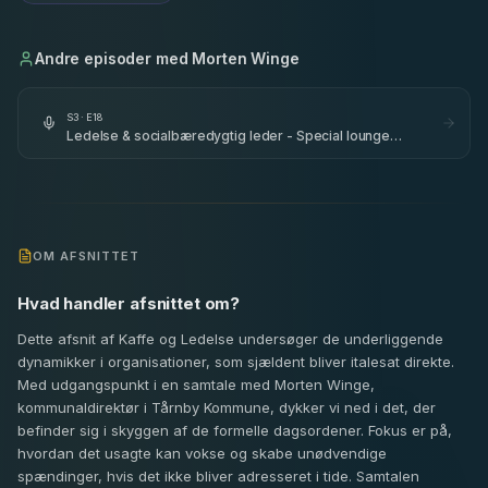
Andre episoder med
Morten Winge
S
3
· E
18
Ledelse & socialbæredygtig leder - Special lounge
udgave - tema 3 - med Jette Runchel, Morten Winge &
Marco Damgaard
OM AFSNITTET
Hvad handler afsnittet om?
Dette afsnit af Kaffe og Ledelse undersøger de underliggende
dynamikker i organisationer, som sjældent bliver italesat direkte.
Med udgangspunkt i en samtale med Morten Winge,
kommunaldirektør i Tårnby Kommune, dykker vi ned i det, der
befinder sig i skyggen af de formelle dagsordener. Fokus er på,
hvordan det usagte kan vokse og skabe unødvendige
spændinger, hvis det ikke bliver adresseret i tide. Samtalen