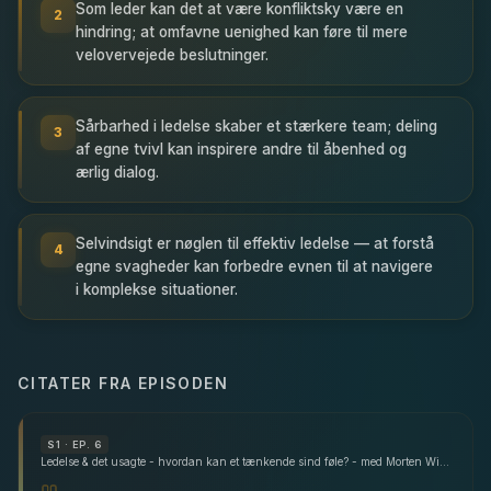
Som leder kan det at være konfliktsky være en
2
hindring; at omfavne uenighed kan føre til mere
velovervejede beslutninger.
Sårbarhed i ledelse skaber et stærkere team; deling
3
af egne tvivl kan inspirere andre til åbenhed og
ærlig dialog.
Selvindsigt er nøglen til effektiv ledelse — at forstå
4
egne svagheder kan forbedre evnen til at navigere
i komplekse situationer.
CITATER FRA EPISODEN
S
1
· EP. 6
Ledelse & det usagte - hvordan kan et tænkende sind føle? - med Morten Winge