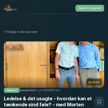
Opret / Log ind
Tilbage til alle episoder
S01E06
Sæson
1
Episode
6
29. juli 2022
64
min
Ledelse & det usagte - hvordan kan et
tænkende sind føle? - med Morten