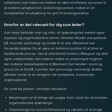
reflekterer over balancen mellem at være konfliktsky og evnen til
at invitere uenighed ind i beslutningsrummet, hvilket er en
fundamental forudsætning for god forandringsledelse.
Hvorfor er det relevant for dig som leder?
Som leder befinder man sig ofte i et spændingsfelt mellem egne
impulser og organisationens behov. Afsnittet tilbyder perspektiver
på, hvordan selvindsigt og modet til at vise sårbarhed kan
forvandle ledelse fra at være en defensiv position til at blive en
faciliterende proces. Ved at anerkende tvivlens nådegave og dele
egne usikkerheder, kan lederen skabe en psykologisk tryghed,
der inviterer medarbejderne til åbenhed. Det handler i bund og
grund om at forstå, hvordan den personlige selvindsigt direkte
påvirker evnen til at navigere i de komplekse, kommunale
organisationer.
De centrale pointer i afsnittet inkluderer:
Betydningen af at bringe det usagte frem i lyset for at mindske
organisatoriske spændinger.
Omkostningerne ved konfliktskyhed og værdien af at bruge