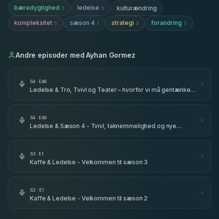
bæredygtighed
ledelse
kulturændring
5
5
kompleksitet
sæson 4
strategi
forandring
5
1
3
5
Andre episoder med
Ayhan Gormez
S
4
· E
46
Ledelse & Tro, Tvivl og Teater – hvorfor vi må gentænke
ledelse - med Ayhan Gormez
S
4
· E
49
Ledelse & Sæson 4 - Tvivl, taknemmelighed og nye
begyndelser
S
3
· E
1
Kaffe & Ledelse - Velkommen til sæson 3
S
2
· E
1
Kaffe & Ledelse - Velkommen til sæson 2