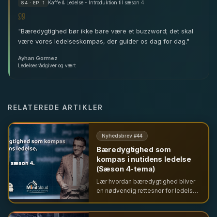
Kaffe & Ledelse - Introduktion til sæson 4
S
4
· EP. 1
"
Bæredygtighed bør ikke bare være et buzzword; det skal
være vores ledelseskompas, der guider os dag for dag.
"
Ayhan Gormez
Ledelsesrådgiver og vært
RELATEREDE ARTIKLER
Nyhedsbrev #
44
Bæredygtighed som
kompas i nutidens ledelse
(Sæson 4-tema)
Lær hvordan bæredygtighed bliver
en nødvendig rettesnor for ledelse i
sæson 4 af Mindcloud. Vi ser på
kulturændringer, modstand mod