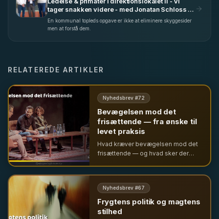
Ledelse & primater i direktionslokalet II - Vi
tager snakken videre - med Jonatan Schloss &
Troels Gottlieb (S4 E32)
En kommunal topleds opgave er ikke at eliminere skyggesider
men at forstå dem.
RELATEREDE ARTIKLER
Nyhedsbrev #
72
Bevægelsen mod det
frisættende — fra ønske til
levet praksis
Hvad kræver bevægelsen mod det
frisættende — og hvad sker der
med den, når omgivelserne skifter
form? En rejse gennem leder,
gruppe og organisation, med afsæt i
Nyhedsbrev #
67
Clever-historien.
Frygtens politik og magtens
stilhed