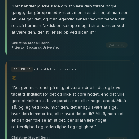
"
Det handler jo ikke bare om at være den første nogle
gange, der går op imod vinden, men hvis der er, at man ser
en, der gør det, og man egentlig synes vedkommende har
ret, så har man faktisk en kæmpe magt i sine hænder ved
at være den, der stiller sig op ved siden af.
"
Christine Stabell Benn
[54:32.8]
Professor, Syddansk Universitet
Ledelse & følelsen af isolation
S
3
· EP. 15
"
Det gør mere ondt på mig, at være vidne til det og blive
taget til indtægt for det og ikke at gøre noget, end det ville
gøre at risikere at blive pandet ned eller noget andet. Altså
så, og jeg ved ikke, hvor den, det er sgu svært at sige,
hvor den kommer fra, eller hvad det er, ik? Altså, men det
er den der følelse af, at det, der skal være noget
retfærdighed og ordentlighed og rigtighed.
"
Christine Stabell Benn