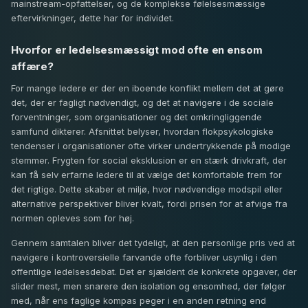
mainstream-opfattelser, og de komplekse følelsesmæssige
eftervirkninger, dette har for individet.
Hvorfor er ledelsesmæssigt mod ofte en ensom
affære?
For mange ledere er der en iboende konflikt mellem det at gøre
det, der er fagligt nødvendigt, og det at navigere i de sociale
forventninger, som organisationer og det omkringliggende
samfund dikterer. Afsnittet belyser, hvordan flokpsykologiske
tendenser i organisationer ofte virker undertrykkende på modige
stemmer. Frygten for social eksklusion er en stærk drivkraft, der
kan få selv erfarne ledere til at vælge det komfortable frem for
det rigtige. Dette skaber et miljø, hvor nødvendige modspil eller
alternative perspektiver bliver kvalt, fordi prisen for at afvige fra
normen opleves som for høj.
Gennem samtalen bliver det tydeligt, at den personlige pris ved at
navigere i kontroversielle farvande ofte forbliver usynlig i den
offentlige ledelsesdebat. Det er sjældent de konkrete opgaver, der
slider mest, men snarere den isolation og ensomhed, der følger
med, når ens faglige kompas peger i en anden retning end