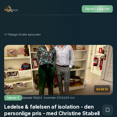
Opret / Log ind
Tilbage til alle episoder
S03E15
Sæson
3
Episode
15
24. november 2023
58
min
Ledelse & følelsen af isolation - den
personlige pris - med Christine Stabell