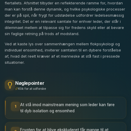
flertallets. Afsnittet tilbyder en reflekterende ramme for, hvordan
man kan forstå denne dynamik, og hvilke psykologiske processer
der er på spil, når frygt for udstødelse udfordrer ledelsesmæssig
integritet. Det er en relevant samtale for enhver leder, der står i
dilemmaet mellem at tilpasse sig for fredens skyld eller at bevare
sin faglige retning på trods af modstand.
Ved at kaste lys over sammenhængen mellem flokpsykologi og
individuel ensomhed, inviterer samtalen til en dybere forståelse
af, hvad det reelt kræver af et menneske at stå fast i pressede
situationer.
Nøglepointer
Klik for at udforske
At stå imod mainstream mening som leder kan føre
1
til dyb isolation og ensomhed
Frygten for at blive ekskluderet får mange til at