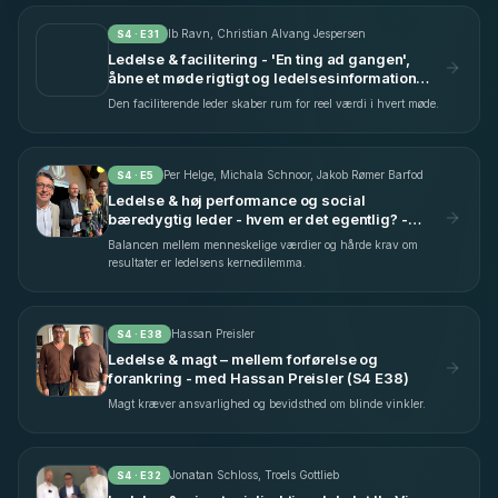
Ib Ravn, Christian Alvang Jespersen
S
4
· E
31
Ledelse & facilitering - 'En ting ad gangen',
åbne et møde rigtigt og ledelsesinformation
uden gab - med Ib Ravn & Christian Alvang
Den faciliterende leder skaber rum for reel værdi i hvert møde.
Jespersen (S4 E31)
Per Helge, Michala Schnoor, Jakob Rømer Barfod
S
4
· E
5
Ledelse & høj performance og social
bæredygtig leder - hvem er det egentlig? -
Livedebat med Per Helge, Michala Schnoor &
Balancen mellem menneskelige værdier og hårde krav om
Jakob Rømer Barfod (S4 E5)
resultater er ledelsens kernedilemma.
Hassan Preisler
S
4
· E
38
Ledelse & magt – mellem forførelse og
forankring - med Hassan Preisler (S4 E38)
Magt kræver ansvarlighed og bevidsthed om blinde vinkler.
Jonatan Schloss, Troels Gottlieb
S
4
· E
32