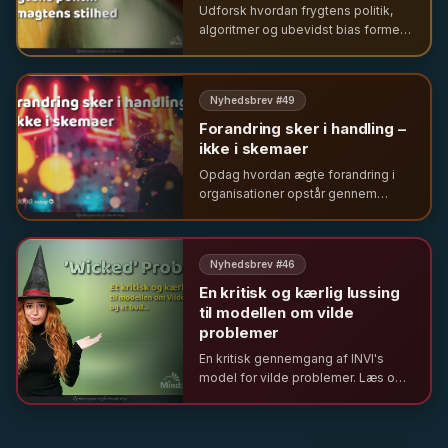
Udforsk hvordan frygtens politik,
algoritmer og ubevidst bias former
vores samfund og organisationer. En
analyse af magt, selvcensur og
behovet for reel diversitet i ledelse.
Nyhedsbrev #
49
Forandring sker i handling –
ikke i skemaer
Opdag hvordan ægte forandring i
organisationer opstår gennem
interaktion, eksperimentering og
adaptiv ledelse, frem for stive
planer. Udforsk emergens, dynamik
Nyhedsbrev #
46
og lokal meningsskabelse.
En kritisk og kærlig lussing
til modellen om vilde
problemer
En kritisk gennemgang af INVI's
model for vilde problemer. Læs om
udfordringer med AI, bias og
ressourcer, samt bud på alternative
løsninger som samskabelse og