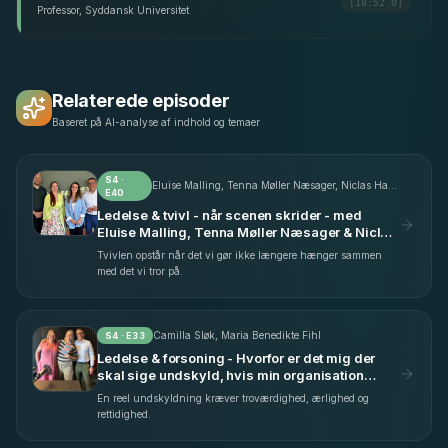
[18:52.0]
Professor, Syddansk Universitet
Relaterede episoder
Baseret på AI-analyse af indhold og temaer
S
4
·
Eluise Malling, Tenna Møller Næsager, Niclas Hansen
E
40
Ledelse & tvivl - når scenen skrider - med
Eluise Malling, Tenna Møller Næsager & Niclas
Hansen (S4 E40)
Tvivlen opstår når det vi gør ikke længere hænger sammen
med det vi tror på.
Camilla Sløk, Maria Benedikte Fihl
S
4
· E
33
Ledelse & forsoning - Hvorfor er det mig der
skal sige undskyld, hvis min organisation
begår fejl? - med Camilla Sløk & Maria
En reel undskyldning kræver troværdighed, ærlighed og
Benedikte Fihl (S4 E33)
rettidighed.