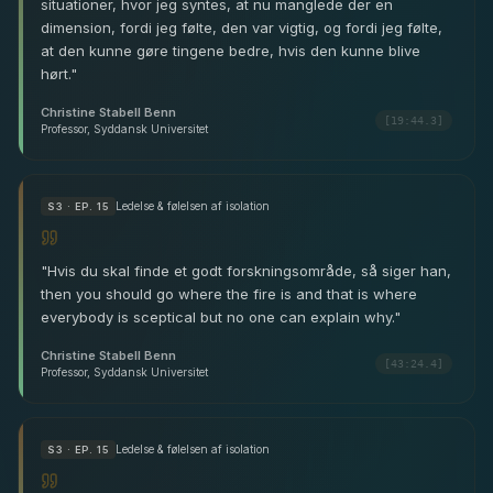
situationer, hvor jeg syntes, at nu manglede der en
dimension, fordi jeg følte, den var vigtig, og fordi jeg følte,
at den kunne gøre tingene bedre, hvis den kunne blive
hørt.
"
Christine Stabell Benn
[19:44.3]
Professor, Syddansk Universitet
Ledelse & følelsen af isolation
S
3
· EP. 15
"
Hvis du skal finde et godt forskningsområde, så siger han,
then you should go where the fire is and that is where
everybody is sceptical but no one can explain why.
"
Christine Stabell Benn
[43:24.4]
Professor, Syddansk Universitet
Ledelse & følelsen af isolation
S
3
· EP. 15