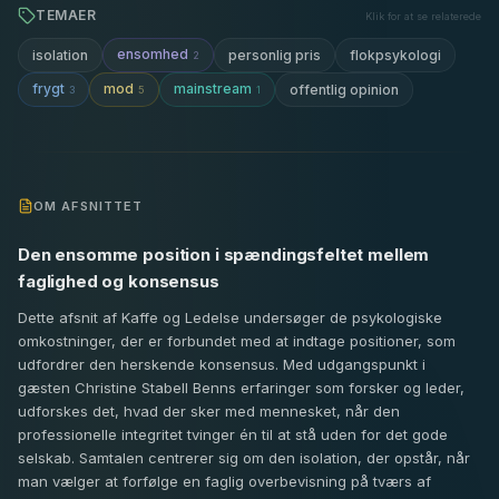
TEMAER
Klik for at se relaterede
ensomhed
isolation
personlig pris
flokpsykologi
2
frygt
mod
mainstream
offentlig opinion
3
5
1
OM AFSNITTET
Den ensomme position i spændingsfeltet mellem
faglighed og konsensus
Dette afsnit af Kaffe og Ledelse undersøger de psykologiske
omkostninger, der er forbundet med at indtage positioner, som
udfordrer den herskende konsensus. Med udgangspunkt i
gæsten Christine Stabell Benns erfaringer som forsker og leder,
udforskes det, hvad der sker med mennesket, når den
professionelle integritet tvinger én til at stå uden for det gode
selskab. Samtalen centrerer sig om den isolation, der opstår, når
man vælger at forfølge en faglig overbevisning på tværs af