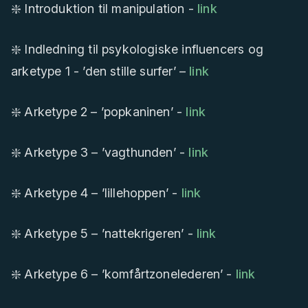
❇️ Introduktion til manipulation -
link
❇️ Indledning til psykologiske influencers og
arketype 1 - ’den stille surfer’ –
link
❇️ Arketype 2 – ’popkaninen’ -
link
❇️ Arketype 3 – ’vagthunden’ -
link
❇️ Arketype 4 – ’lillehoppen’ -
link
❇️ Arketype 5 – ’nattekrigeren’ -
link
❇️ Arketype 6 – ’komfårtzonelederen’ -
link