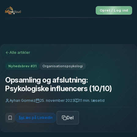
Opret / Log ind
Alle artikler
Nyhedsbrev #
31
Organisationspsykologi
Opsamling og afslutning:
Psykologiske influencers (10/10)
Ayhan Gormez
25. november 2023
11
min. læsetid
Del
Læs på LinkedIn