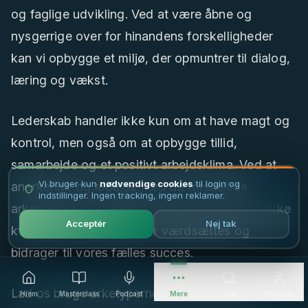
og faglige udvikling. Ved at være åbne og
nysgerrige over for hinandens forskelligheder
kan vi opbygge et miljø, der opmuntrer til dialog,
læring og vækst.
Lederskab handler ikke kun om at have magt og
kontrol, men også om at opbygge tillid,
samarbejde og et positivt arbejdsklima. Ved at
Vi bruger kun
nødvendige cookies
til login og
anerkende og arbejde med de forskellige
indstillinger. Ingen tracking, ingen reklamer.
arketyper kan vi skabe et miljø, hvor alles unikke
Acceptér
Nej tak
kvaliteter og perspektiver værdsættes og
bidrager til vores fælles succes.
Lad os bruge arketyperne til at blive mere
Hjem
Masterclass
Podcast
Mere
Søg
Min side