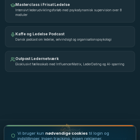
Masterclass i Frisat Ledelse
Intensivt lederudviklingsforløb med psykodynamisk supervision over 8
moduler
Kaffe og Ledelse Podcast
Dansk podcast om ledelse, selvindsigt og organisationspsykologi
Outpost Ledernetværk
Eksklusivt fællesskab med InfluencerMatrix, LederDating og AI-sparring
Vi bruger kun
nødvendige cookies
til login og
indstillinger. Ingen tracking, ingen reklamer.
Masterclass i ledelse
·
Ledertrivsel
·
Vilkår
·
FAQ
·
Privatlivspolitik
·
Nyhedsbrev