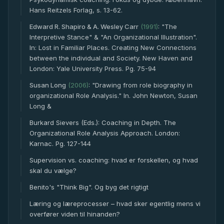
Hans Reitzels Forlag, s. 13-62.
Edward R. Shapiro & A. Wesley Carr
(
1991
)
:
"The
Interpretive Stance" & "An Organizational Illustration".
In: Lost in Familiar Places. Creating New Connections
between the individual and Society. New Haven and
London: Yale University Press. Pg. 75-94
Susan Long
(
2006
)
:
"Drawing from role biography in
organizational Role Analysis." In. John Newton, Susan
Long &
Burkard Sievers (Eds.): Coaching in Depth. The
Organizational Role Analysis Approach. London:
Karnac. Pg. 127-144
Supervision vs. coaching: hvad er forskellen, og hvad
skal du vælge?
Benito's "Think Big". Og byg det rigtigt
Læring og læreprocesser – hvad sker egentlig mens vi
overfører viden til hinanden?