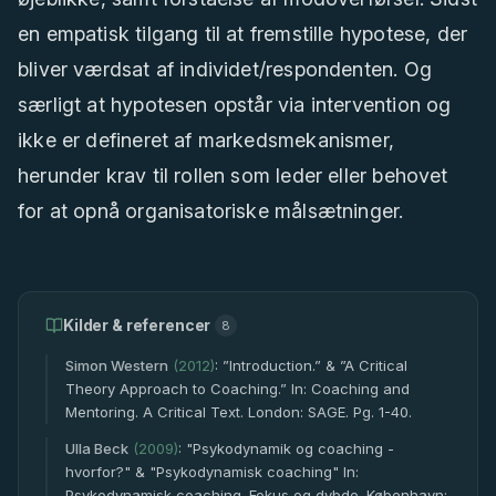
en empatisk tilgang til at fremstille hypotese, der
bliver værdsat af individet/respondenten. Og
særligt at hypotesen opstår via intervention og
ikke er defineret af markedsmekanismer,
herunder krav til rollen som leder eller behovet
for at opnå organisatoriske målsætninger.
Kilder & referencer
8
Simon Western
(
2012
)
:
”Introduction.” & ”A Critical
Theory Approach to Coaching.” In: Coaching and
Mentoring. A Critical Text. London: SAGE. Pg. 1-40.
Ulla Beck
(
2009
)
:
"Psykodynamik og coaching -
hvorfor?" & "Psykodynamisk coaching" In:
Psykodynamisk coaching. Fokus og dybde. København: