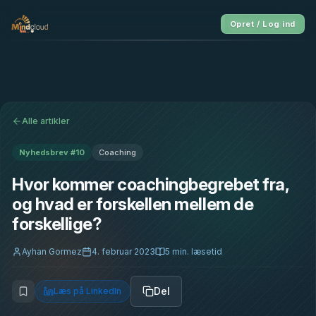
Opret / Log ind
Alle artikler
Nyhedsbrev #
10
Coaching
Hvor kommer coachingbegrebet fra,
og hvad er forskellen mellem de
forskellige?
Ayhan Gormez
4. februar 2023
5
min. læsetid
Del
Læs på LinkedIn