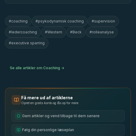
#
coaching
#
psykodynamisk coaching
#
supervision
#
ledercoaching
#
Western
#
Beck
#
rolleanalyse
#
executive sparring
Se alle artikler om
Coaching
→
Få mere ud af artiklerne
Opret en gratis konto og lås op for mere
Gem artikler og vend tilbage til dem senere
Følg din personlige læseplan