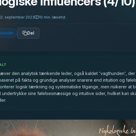
ogiske influencers (4/10)
2. september 2023
10
min. læsetid
Del
inkedIn
ALT
hæver den analytisk tænkende leder, også kaldet 'vagthunden', der 
baseret på fakta og grundige analyser snarere end intuition og føle
ioriterer logisk tænkning og systematiske tilgange, men risikerer at b
t undertrykke sine følelsesmæssige og intuitive sider, hvilket kan s
er.