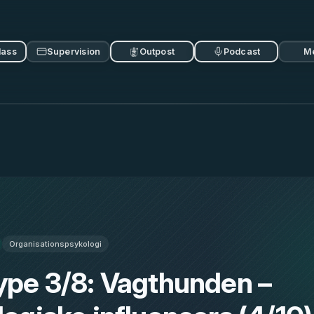
lass
Supervision
Outpost
Podcast
M
Organisationspsykologi
ype 3/8: Vagthunden –