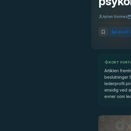
psykol
Ayhan Gormez
Læs på L
KORT FORT
Artiklen frem
beslutninger 
lederprofil pr
ensidig ved a
evner som led