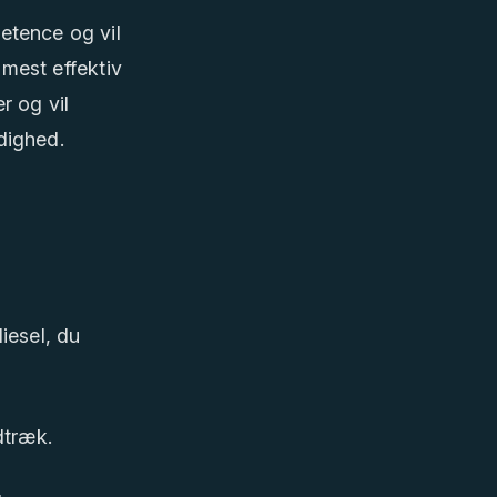
etence og vil
 mest effektiv
er og vil
ådighed.
iesel, du
dtræk.