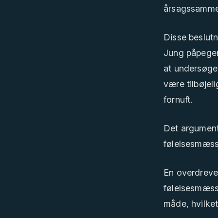
årsagssammen
Disse beslutn
Jung påpeger,
at undersøge
være tilbøjeli
fornuft.
Det argumente
følelsesmæssi
En overdreven
følelsesmæssi
måde, hvilke