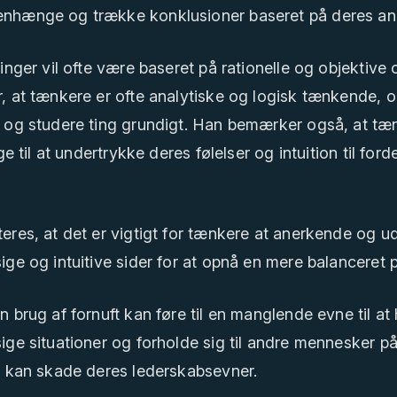
hænge og trække konklusioner baseret på deres an
inger vil ofte være baseret på rationelle og objektive 
 at tænkere er ofte analytiske og logisk tænkende, o
 og studere ting grundigt. Han bemærker også, at tæ
ge til at undertrykke deres følelser og intuition til ford
res, at det er vigtigt for tænkere at anerkende og u
ge og intuitive sider for at opnå en mere balanceret 
 brug af fornuft kan føre til en manglende evne til at
ge situationer og forholde sig til andre mennesker p
t kan skade deres lederskabsevner.