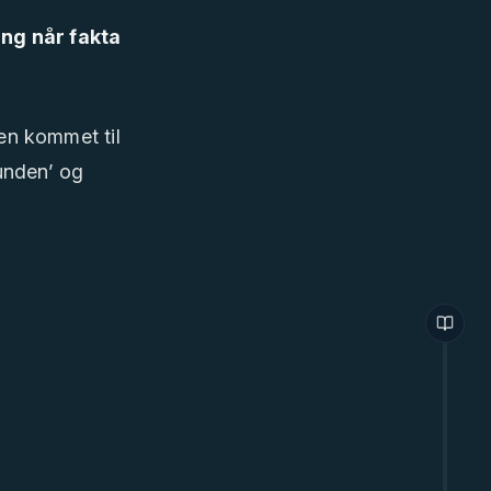
ing når fakta
den kommet til
unden’ og