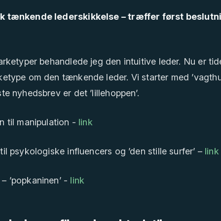
k tænkende lederskikkelse – træffer først beslutn
 arketyper behandlede jeg den intuitive leder. Nu er ti
rketype om den tænkende leder. Vi starter med ’vagth
ste nyhedsbrev er det ’lillehoppen’.
n til manipulation -
link
til psykologiske influencers og ’den stille surfer’ –
link
 – ’popkaninen’ -
link