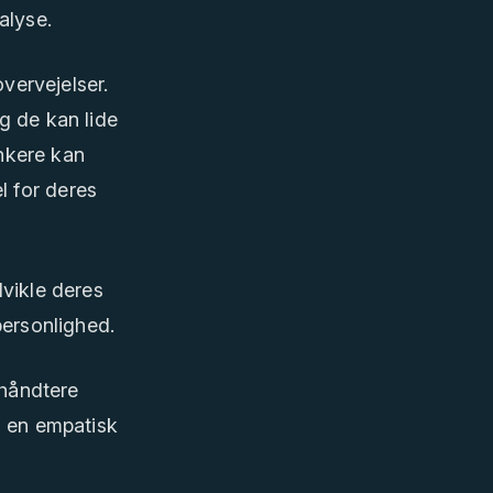
alyse.
overvejelser.
g de kan lide
nkere kan
el for deres
dvikle deres
personlighed.
 håndtere
å en empatisk