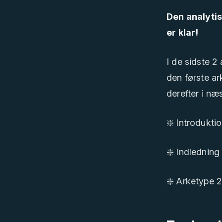
Den analytis
er klar!
I de sidste 2
den første a
derefter i næ
❇️ Introduktio
❇️ Indledning 
❇️ Arketype 2