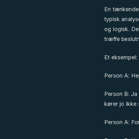
En tænkende 
typisk analys
og logisk. De 
træffe beslut
Et eksempel:
Person A: Hej
Person B: Ja 
kører jo ikke 
Person A: For