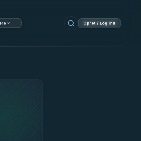
ere
Opret / Log ind