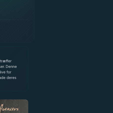
træffer
lser. Denne
live for
kade deres