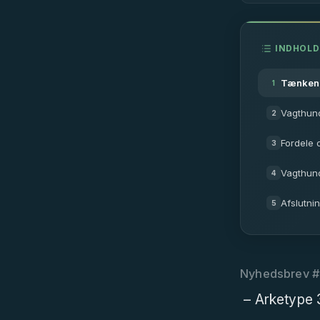
INDHOLD
Tænkende
1
Vagthund
2
Fordele
3
Vagthund
4
Afslutni
5
Nyhedsbrev 
– Arketype 