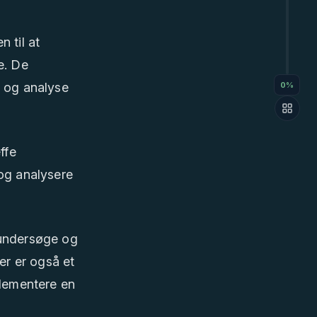
 til at
e. De
g og analyse
0
%
ffe
 og analysere
 undersøge og
er er også et
plementere en