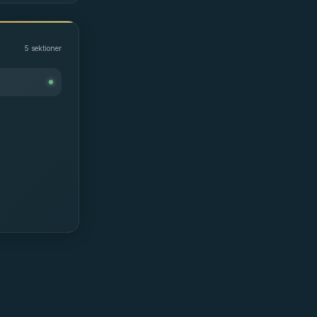
5
sektioner
)