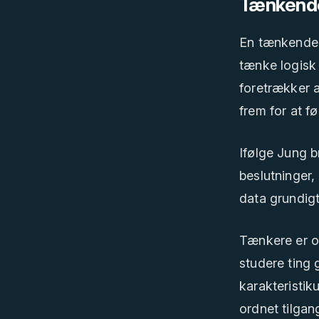
Tænkende 
En tænkende l
tænke logisk 
foretrækker a
frem for at f
Ifølge Jung b
beslutninger,
data grundigt
Tænkere er o
studere ting 
karakteristik
ordnet tilgan